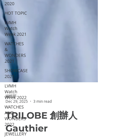
2020
HOT TOPIC
LVMH
Watch
Week 2021
WATCHES
&
WONDERS
2021
SHOWCASE
2021
LVMH
Watch
Week 2022
WATCHES
編輯部
AND
Dec 29, 2025
3 min read
WONDERS
2022
TRILOBE 創辦人
JEWELLERY