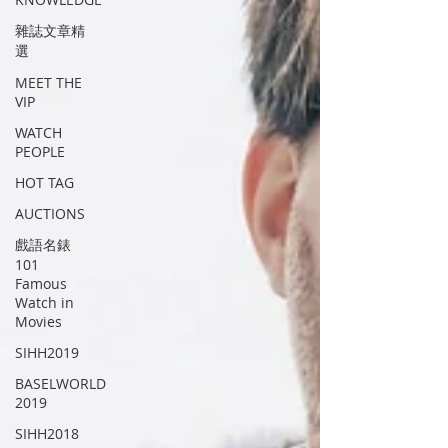
雜誌文章精
選
MEET THE
VIP
WATCH
PEOPLE
HOT TAG
AUCTIONS
戲語名錶
101
Famous
Watch in
Movies
SIHH2019
BASELWORLD
2019
SIHH2018