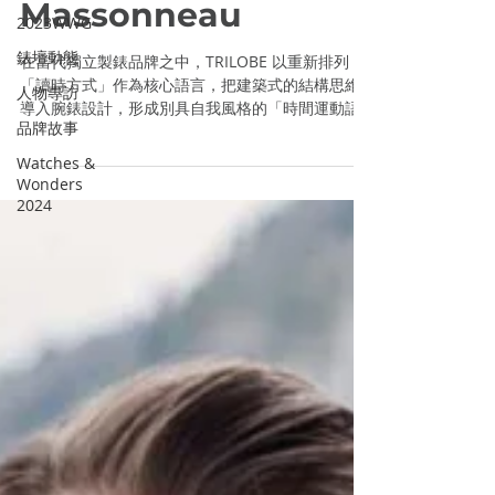
Gauthier
2023WWG
錶壇動態
Massonneau
人物專訪
在當代獨立製錶品牌之中，TRILOBE 以重新排列
品牌故事
「讀時方式」作為核心語言，把建築式的結構思維
Watches &
導入腕錶設計，形成別具自我風格的「時間運動語
Wonders
法」。 TRILOBE 創辦人 Gauthier Massonneau 並
2024
非出身製錶世家，成長環境圍繞建築與設計，這一
背景讓他得以跳脫傳統製錶思維，重新思考時間的
呈現方式。他不僅創立 TRILOBE，也親自負責品牌
定位與產品設計，甚至包括機芯，可以說整個品牌
的鮮明特質皆出自他。TRILOBE 腕錶最大的特色就
是沒有指針，而是讓時間盤移動，Gauthier 一改傳
統的讀時邏輯，並用極簡、偏心與留白的設計語
言，創造出具有一致性與辨識度的品牌特色。 Une
Folle Journée“Dune”Titanium 他解釋： 「我們反
轉傳統的走時形式， 如果你拿起這只錶調整時間，
你看到的是時間在移動，而時間指示則始終停在原
地。」 除了獨特的讀時方式，TRILOBE 的系列還深
受文學與藝術啟發，作品多以書籍、詩作或藝術作