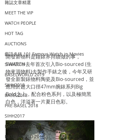
雜誌文章精選
MEET THE VIP
WATCH PEOPLE
HOT TAG
AUCTIONS
戲語名錶 101 Famous Watch in Movies
開發新物料是鐘錶界持續做的事，
SWATCH去年首次引入Bio-sourced (生
SIHH2019
物來源物料)去製作手錶之後，今年又研
BASELWORLD 2019
發全新製錶物料陶瓷及Bio-sourced，並
SIHH2018
應用於超大口徑47mm腕錶系列Big  
Bold之上，配合粉色系列，以及極簡黑
BASEL2018
白色，洋溢著一片夏日色彩。
PRE-BASEL 2018
SIHH2017
BASELWORLD2017
BASELWORLD 2016