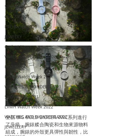
SIHH2016
CLASSIC 101
PRE-BASEL 2020
JEWELRY
Gadget News
Watches & Wonders 2020
HOT TOPIC
LVMH Watch Week 2021
WATCHES & WONDERS 2021
SHOWCASE 2021
LVMH Watch Week 2022
全新 BIG BOLD BIOCERAMIC系列進行
WATCHES AND WONDERS 2022
了升級，腕錶糅合陶瓷和生物來源物料
JEWELLERY
組成，腕錶的外殼更具彈性與韌性，比