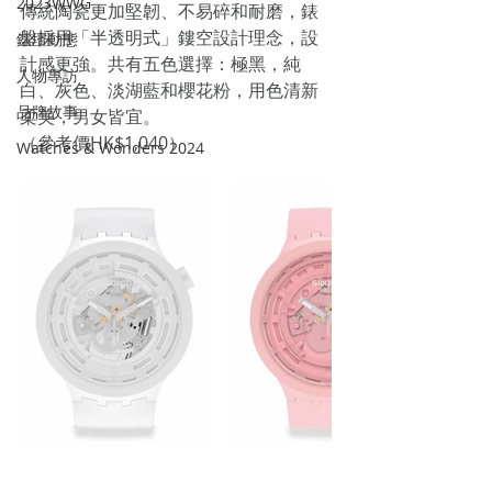
2023WWG
傳統陶瓷更加堅韌、不易碎和耐磨，錶
盤採用「半透明式」鏤空設計理念，設
錶壇動態
計感更強。共有五色選擇：極黑，純
人物專訪
白、灰色、淡湖藍和櫻花粉，用色清新
品牌故事
柔美，男女皆宜。
（參考價HK$1,040）
Watches & Wonders 2024
Tags: