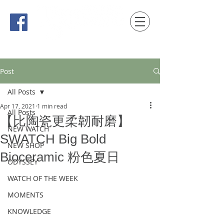
時間觀念 HONG KONG / macau EDITION
Post
All Posts
Apr 17, 2021
1 min read
All Posts
【比陶瓷更柔韌耐磨】
NEW WATCH
SWATCH Big Bold
NEW SHOP
Bioceramic 粉色夏日
ODYSSEY
WATCH OF THE WEEK
MOMENTS
KNOWLEDGE