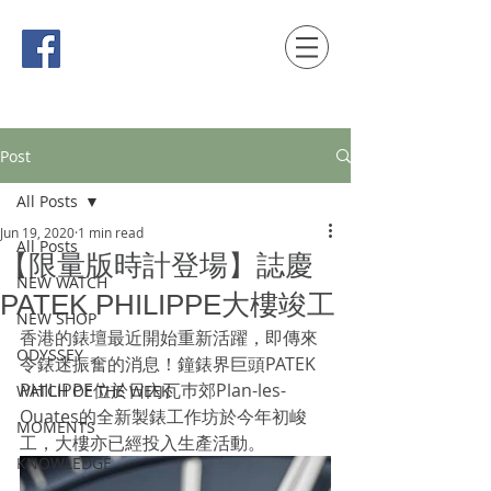
時間觀念 HONG KONG / macau EDITION
Post
All Posts
Jun 19, 2020
1 min read
All Posts
【限量版時計登場】誌慶
NEW WATCH
PATEK PHILIPPE大樓竣工
NEW SHOP
香港的錶壇最近開始重新活躍，即傳來
ODYSSEY
令錶迷振奮的消息！鐘錶界巨頭PATEK 
PHILIPPE位於日內瓦巿郊Plan-les-
WATCH OF THE WEEK
Ouates的全新製錶工作坊於今年初峻
MOMENTS
工，大樓亦已經投入生產活動。
KNOWLEDGE