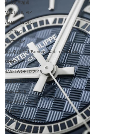
雜誌文章精選
MEET THE VIP
WATCH PEOPLE
HOT TAG
AUCTIONS
戲語名錶 101 Famous Watch in Movies
SIHH2019
BASELWORLD 2019
SIHH2018
BASEL2018
PRE-BASEL 2018
SIHH2017
BASELWORLD2017
BASELWORLD 2016