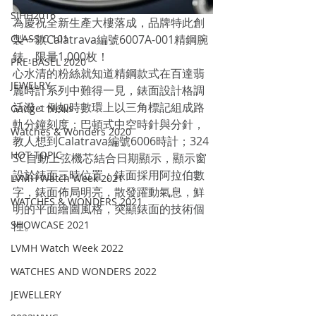
SIHH2016
為慶祝全新生產大樓落成，品牌特此創
CLASSIC 101
製一款Calatrava編號6007A-001精鋼腕
錶，限量1,000枚！
PRE-BASEL 2020
心水清的粉絲就知道精鋼款式在百達翡
JEWELRY
麗時計系列中難得一見，錶面設計格調
活潑：例如時數環上以三角標記組成路
Gadget News
軌分鐘刻度；巴頓式中空時針與分針，
Watches & Wonders 2020
教人想到Calatrava編號6006時計；324 
HOT TOPIC
SC自動上弦機芯結合日期顯示，顯示窗
設於錶面三時位置；錶面採用阿拉伯數
LVMH Watch Week 2021
字，錶面佈局明亮，散發躍動氣息，鮮
WATCHES & WONDERS 2021
明的平面繪圖風格，突顯錶面的技術個
SHOWCASE 2021
性。
LVMH Watch Week 2022
WATCHES AND WONDERS 2022
JEWELLERY