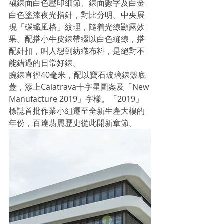
襯錶面白色壓印細節、錶面數字及白金
白色塗漆夜光指針，對比分明。中央展
現「碳纖風格」紋理，隨着光線顯露效
果。配搭小牛皮錶帶綴以白色縫線，搭
配針扣，叫人想到紡織布料，是絕對不
能錯過的日常好錶。
腕錶直徑40毫米，配以寶石玻璃錶殼底
蓋，添上Calatrava十字星圖案及「New 
Manufacture 2019」字樣。「2019」
標誌首批作業小組遷至全新生產大樓的
年份，百達翡麗歷史從此開新章節。