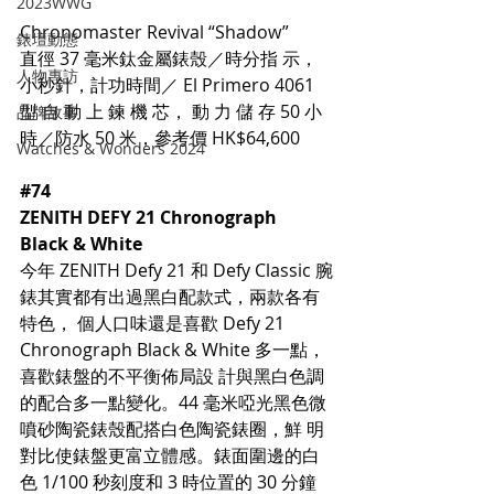
2023WWG
Chronomaster Revival “Shadow”
錶壇動態
直徑 37 毫米鈦金屬錶殼／時分指 示，
人物專訪
小秒針，計功時間／ El Primero 4061 
型 自 動 上 鍊 機 芯， 動 力 儲 存 50 小
品牌故事
時／防水 50 米，參考價 HK$64,600
Watches & Wonders 2024
#74
ZENITH DEFY 21 Chronograph 
Black & White
今年 ZENITH Defy 21 和 Defy Classic 腕
錶其實都有出過黑白配款式，兩款各有
特色， 個人口味還是喜歡 Defy 21 
Chronograph Black & White 多一點，
喜歡錶盤的不平衡佈局設 計與黑白色調
的配合多一點變化。44 毫米啞光黑色微
噴砂陶瓷錶殼配搭白色陶瓷錶圈，鮮 明
對比使錶盤更富立體感。錶面圍邊的白
色 1/100 秒刻度和 3 時位置的 30 分鐘