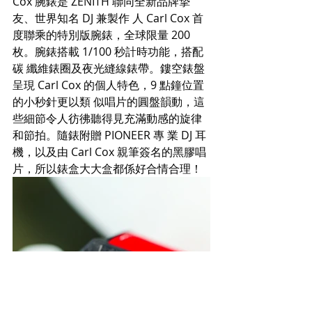
Cox 腕錶是 ZENITH 聯同全新品牌摯
友、世界知名 DJ 兼製作 人 Carl Cox 首
度聯乘的特別版腕錶，全球限量 200 
枚。腕錶搭載 1/100 秒計時功能，搭配
碳 纖維錶圈及夜光縫線錶帶。鏤空錶盤
呈現 Carl Cox 的個人特色，9 點鐘位置
的小秒針更以類 似唱片的圓盤韻動，這
些細節令人彷彿聽得見充滿動感的旋律
和節拍。隨錶附贈 PIONEER 專 業 DJ 耳
機，以及由 Carl Cox 親筆簽名的黑膠唱
片，所以錶盒大大盒都係好合情合理！