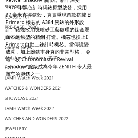
Revival“Shadow”腕 錶。新作深受 
SIHH2016
1970 年黑色計時碼錶原型啟發，採用 
37 毫米直徑錶殼，真實重現首款搭載 El 
CLASSIC 101
Primero 機芯的 A384 腕錶的外形設
PRE-BASEL 2020
計。錶殼改用微噴砂工藝處理的鈦金屬
而不是原型的精鋼 打造。機芯也換上El 
JEWELRY
Primero自動上鍊計時機芯。當傳說變
Gadget News
成真，加上腕錶本身真的非常型格， 令
Watches & Wonders 2020
這一枚 Chronomaster Revival 
“Shadow”腕錶成為今年 ZENITH 令人最
HOT TOPIC
難忘的腕錶之一。
LVMH Watch Week 2021
WATCHES & WONDERS 2021
SHOWCASE 2021
LVMH Watch Week 2022
WATCHES AND WONDERS 2022
JEWELLERY