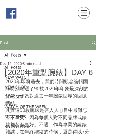
時間觀念 HONG KONG / macau EDITION
Post
All Posts
Dec 15, 2020
3 min read
All Posts
【2020年重點腕錶】DAY 6
NEW WATCH
2020年即將過去，我們時間觀念編輯團
NEW SHOP
隊特別精選了90枚2020年印象最深刻的
好錶，作為對過去一年腕錶世界的回憶
ODYSSEY
總結。
WATCH OF THE WEEK
其實這90枚腕錶是否人人心目中最難忘
MOMENTS
並不重要，因為每個人對不同品牌或錶
款都各有喜好。不過，作為專業的鐘錶
KNOWLEDGE
雜誌，在年終總結的時候，還是得以7分