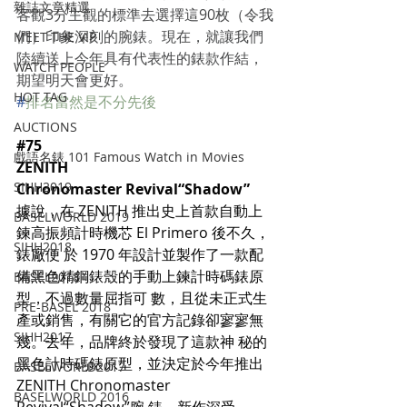
雜誌文章精選
客觀3分主觀的標準去選擇這90枚（令我
們）印象深刻的腕錶。現在，就讓我們
MEET THE VIP
陸續送上今年具有代表性的錶款作結，
WATCH PEOPLE
期望明天會更好。
HOT TAG
#
排名當然是不分先後
AUCTIONS
#75
戲語名錶 101 Famous Watch in Movies
ZENITH
SIHH2019
Chronomaster Revival“Shadow”
據說，在 ZENITH 推出史上首款自動上
BASELWORLD 2019
鍊高振頻計時機芯 El Primero 後不久，
SIHH2018
錶廠便 於 1970 年設計並製作了一款配
備黑色精鋼錶殼的手動上鍊計時碼錶原
BASEL2018
型，不過數量屈指可 數，且從未正式生
PRE-BASEL 2018
產或銷售，有關它的官方記錄卻寥寥無
SIHH2017
幾。去年，品牌終於發現了這款神 秘的
黑色計時碼錶原型，並決定於今年推出 
BASELWORLD2017
ZENITH Chronomaster 
BASELWORLD 2016