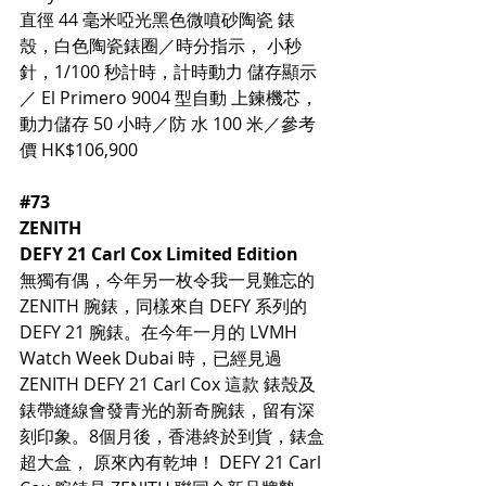
直徑 44 毫米啞光黑色微噴砂陶瓷 錶
殼，白色陶瓷錶圈／時分指示， 小秒
針，1/100 秒計時，計時動力 儲存顯示
／ El Primero 9004 型自動 上鍊機芯，
動力儲存 50 小時／防 水 100 米／參考
價 HK$106,900
#73
ZENITH
DEFY 21 Carl Cox Limited Edition
無獨有偶，今年另一枚令我一見難忘的 
ZENITH 腕錶，同樣來自 DEFY 系列的 
DEFY 21 腕錶。在今年一月的 LVMH 
Watch Week Dubai 時，已經見過 
ZENITH DEFY 21 Carl Cox 這款 錶殼及
錶帶縫線會發青光的新奇腕錶，留有深
刻印象。8個月後，香港終於到貨，錶盒
超大盒， 原來內有乾坤！ DEFY 21 Carl 