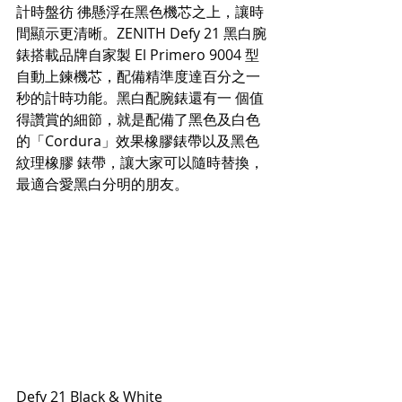
計時盤彷 彿懸浮在黑色機芯之上，讓時
間顯示更清晰。ZENITH Defy 21 黑白腕
錶搭載品牌自家製 El Primero 9004 型
自動上鍊機芯，配備精準度達百分之一
秒的計時功能。黑白配腕錶還有一 個值
得讚賞的細節，就是配備了黑色及白色
的「Cordura」效果橡膠錶帶以及黑色
紋理橡膠 錶帶，讓大家可以隨時替換，
最適合愛黑白分明的朋友。
Defy 21 Black & White