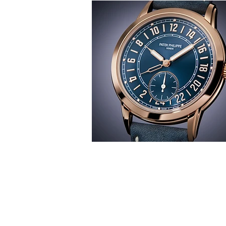
T
時間觀
華 