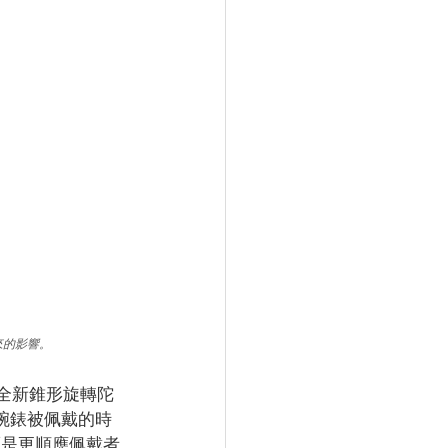
來的影響。
位置的全新錐形旋轉陀
其在腕錶被佩戴的時
而是更順應佩戴者