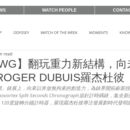
WS
WATCH PEOPLE
CONTA
P
ODYSSEY
WATCH OF THE WEEK
MOMENTS
KNOW
n read
HOT TAG
AUCTIONS
戲語名錶 101 Famous Watch in Movie
3WWG】翻玩重力新結構，
OGER DUBUIS羅杰杜彼
BASEL2018
PRE-BASEL 2018
SIHH2017
BASELWORLD
奇蹟」錶展上，向來以奔放無拘束的創造力，為錶界開拓嶄新
ortex Split-Seconds Chronograph追針計時碼錶，
120度旋轉分鐘計時器，展現羅杰杜彼專注發展劃時代發明
CLASSIC 101
PRE-BASEL 2020
JEWELRY
Gadget News
TOPIC
LVMH Watch Week 2021
WATCHES & WONDERS 2021