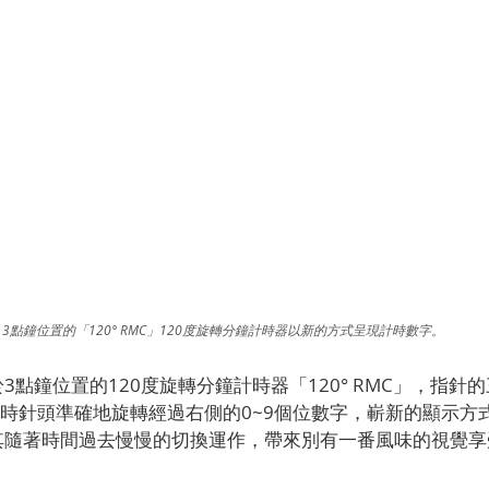
3點鐘位置的「120° RMC」120度旋轉分鐘計時器以新的方式呈現計時數字。
3點鐘位置的120度旋轉分鐘計時器「120° RMC」，指針
同時針頭準確地旋轉經過右側的0~9個位數字，嶄新的顯示方
其隨著時間過去慢慢的切換運作，帶來別有一番風味的視覺享