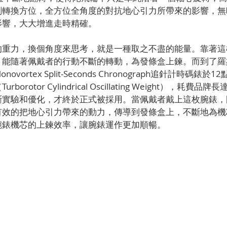
刻轉換方位，全方位全角度的對抗地心引力所帶來的影響，無
影響，大大增進走時精確。
的重力，換個角度來思考，就是一種取之不盡的能量。靠著這
，能隨著佩戴者的行動不斷的轉動，為發條盒上鍊。而到了羅
vortex Split-Seconds Chronograph追針計時碼錶
orotor Cylindrical Oscillating Weight），耗費
斷實驗和優化，才終於正式被採用。當佩戴者戴上這枚腕錶，
有效的把地心引力帶來的動力，傳導到發條盒上，不斷地為機
腕錶機芯的上鍊效率，讓腕錶運作更加順暢。