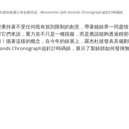
彼在錶展公布全新作品：Monovortex Split-Seconds Chronograph追針計時碼錶。
便秉持著不受任何既有規則限制的創意，帶著鐘錶界一同盡情
對它們來說，重力並不只是一種阻礙，而是應該能夠透過精密
源！循著這樣的概念，在今年的錶展上，羅杰杜彼發表具備劃
lit-Seconds Chronograph追針計時碼錶，展示了製錶師如