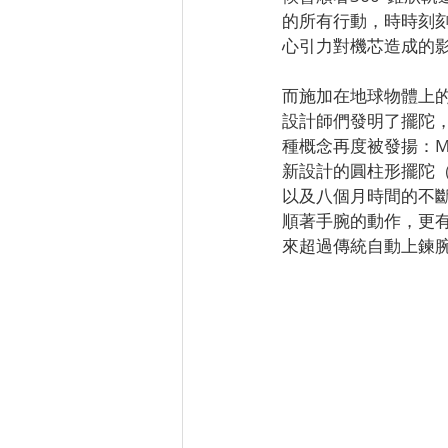
的所有行動，時時刻
心引力對機芯造成的
而施加在地球物體上
設計師們發明了擺陀
種概念再度被發揚：Mono
新設計的圓柱形擺陀（Turb
以及八個月時間的不
順著手腕的動作，更
來超過傳統自動上鍊