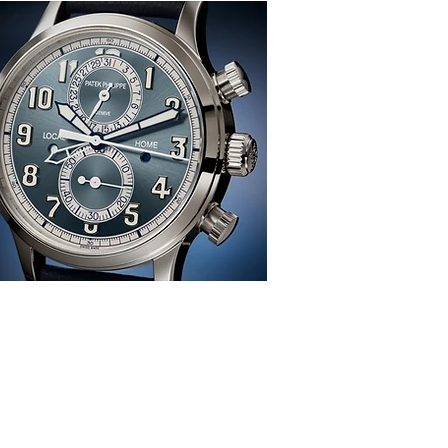
感、生活、哲學
re
TION
雜 誌