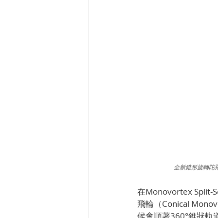
全新錐形旋轉陀
在Monovortex S
飛輪（Conical Mo
候會順著360°錐狀