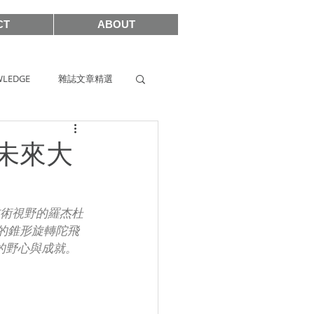
CT
ABOUT
LEDGE
雜誌文章精選
s
SIHH2019
向未來大
2017
技術視野的羅杰杜
集全新的錐形旋轉陀飛
的野心與成就。
SHOWCASE 2021