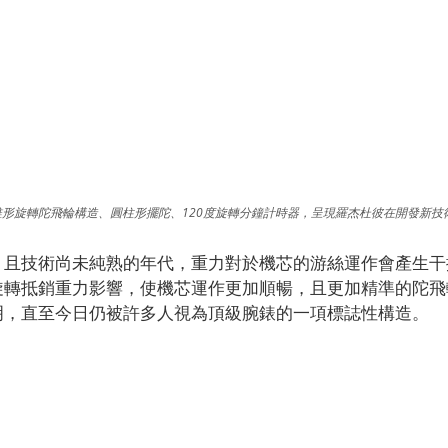
形旋轉陀飛輪構造、圓柱形擺陀、120度旋轉分鐘計時器，呈現羅杰杜彼在開發新技
，且技術尚未純熟的年代，重力對於機芯的游絲運作會產生干
旋轉抵銷重力影響，使機芯運作更加順暢，且更加精準的陀飛
明，直至今日仍被許多人視為頂級腕錶的一項標誌性構造。