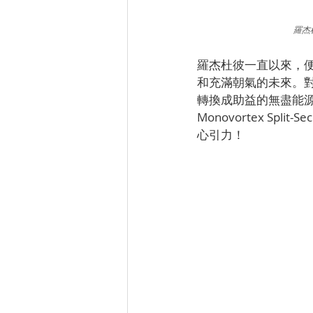
羅杰杜
羅杰杜彼一直以來，
和充滿朝氣的未來。
轉換成助益的無盡能
Monovortex Sp
心引力！