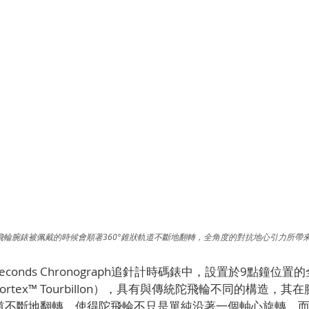
飛輪腕錶被佩戴的時候會順著360°錐狀軌道不斷地翻轉，全角度的對抗地心引力所帶
plit-Seconds Chronograph追針計時碼錶中，設置於9點鐘
novortex™ Tourbillon），具有與傳統陀飛輪不同的構造，
軌道不斷地翻轉，使得陀飛輪不只是單純沿著一個軸心旋轉，