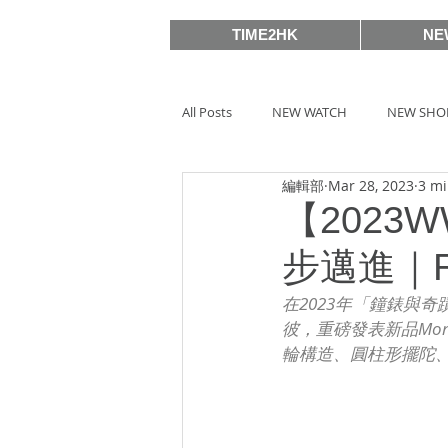
TIME2HK
NE
All Posts
NEW WATCH
NEW SHO
編輯部
Mar 28, 2023
3 mi
MEET THE VIP
WATCH PEOPLE
【202
步邁進｜R
BASELWORLD 2019
SIHH2018
在2023年「鐘錶與
彼，重磅發表新品Monov
輪構造、圓柱形擺陀、
BASELWORLD 2016
SIHH2016
Watches & Wonders 2020
HOT 