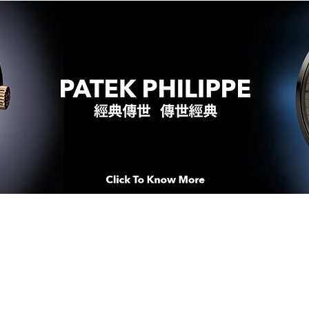
WATCHES & MOMENTS 腕錶、美
imeSqua
念 HONG KONG / macau EDI
人 世 界 專 業 鐘 錶 先 驅 