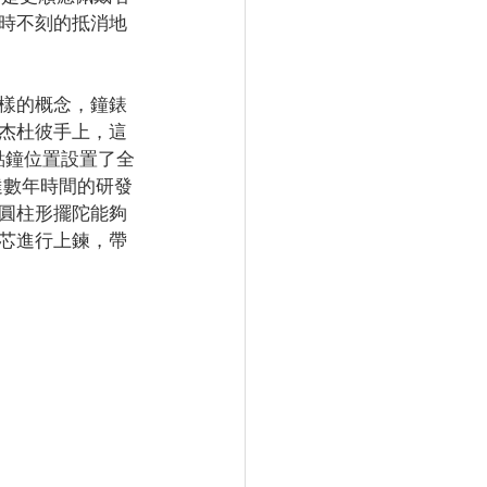
時不刻的抵消地
樣的概念，鐘錶
杰杜彼手上，這
於12點鐘位置設置了全
品牌長達數年時間的研發
圓柱形擺陀能夠
芯進行上鍊，帶