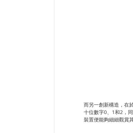
而另一創新構造，在於
十位數字0、1和2，
裝置便能夠細細觀賞