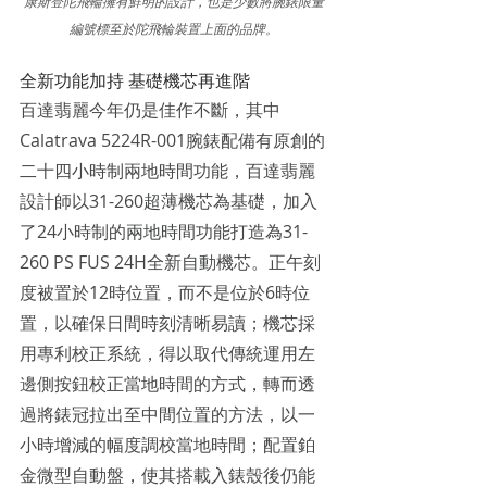
康斯登陀飛輪擁有鮮明的設計，也是少數將腕錶限量
編號標至於陀飛輪裝置上面的品牌。
全新功能加持 基礎機芯再進階
百達翡麗今年仍是佳作不斷，其中
Calatrava 5224R-001腕錶配備有原創的
二十四小時制兩地時間功能，百達翡麗
設計師以31-260超薄機芯為基礎，加入
了24小時制的兩地時間功能打造為31-
260 PS FUS 24H全新自動機芯。正午刻
度被置於12時位置，而不是位於6時位
置，以確保日間時刻清晰易讀；機芯採
用專利校正系統，得以取代傳統運用左
邊側按鈕校正當地時間的方式，轉而透
過將錶冠拉出至中間位置的方法，以一
小時增減的幅度調校當地時間；配置鉑
金微型自動盤，使其搭載入錶殼後仍能