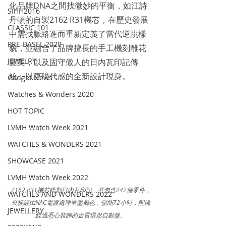
化品牌DNA之間找微妙的平衡，如江詩
SIHH2016
丹頓的自製2162 R31機芯，在歷史發展
CLASSIC 101
中需找脈絡進而重新定義了當代逆跳樣
PRE-BASEL 2020
貌，並融合了品牌擅長的手工機刻雕花
JEWELRY
圖案，以及固守傲人的日內瓦印記傳
統，以更現代感的全新設計現身。
Gadget News
Watches & Wonders 2020
HOT TOPIC
LVMH Watch Week 2021
WATCHES & WONDERS 2021
SHOWCASE 2021
LVMH Watch Week 2022
2162 R31機芯鐫刻日內瓦印記，共包含242個零件，
WATCHES AND WONDERS 2022
夾板經由NAC電鍍處理呈墨褐色，儲能72小時，配備
JEWELLERY
經過悉心裝飾的金質環形自動盤。