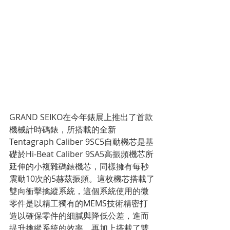
GRAND SEIKO在今年錶展上推出了首款
機械計時碼錶，所搭載的全新
Tentagraph Caliber 9SC5自動機芯是基
礎於Hi-Beat Caliber 9SA5高振頻機芯所
延伸的小複雜碼錶機芯，同樣擁有每秒
震動10次的5赫茲振頻。這枚機芯搭載了
雙向衝擊擒縱系統，這個系統使用的微
零件是以精工獨有的MEMS技術精密打
造以確保零件的細膩與降低公差，進而
提升擒縱系統的效率，再加上搭載了雙