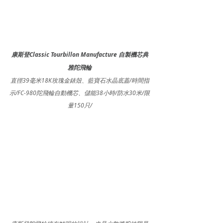
康斯登Classic Tourbillon Manufacture 自製機芯典
雅陀飛輪
直徑39毫米18K玫瑰金錶殼、藍寶石水晶底蓋/時間指
示/FC-980陀飛輪自動機芯、儲能38小時/防水30米/限
量150只/