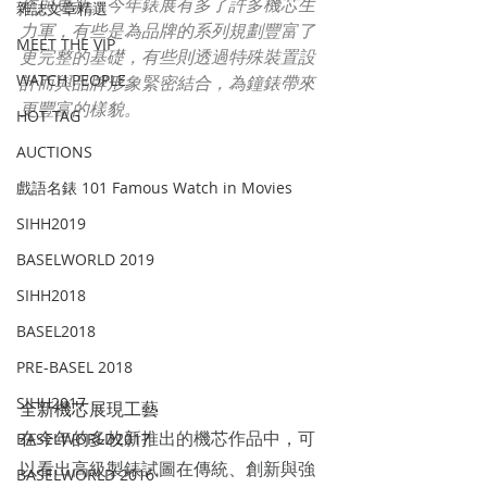
作與更新。今年錶展有多了許多機芯生
雜誌文章精選
力軍，有些是為品牌的系列規劃豐富了
MEET THE VIP
更完整的基礎，有些則透過特殊裝置設
WATCH PEOPLE
計而與品牌形象緊密結合，為鐘錶帶來
更豐富的樣貌。
HOT TAG
AUCTIONS
戲語名錶 101 Famous Watch in Movies
SIHH2019
BASELWORLD 2019
SIHH2018
BASEL2018
PRE-BASEL 2018
SIHH2017
全新機芯展現工藝
在今年的多枚新推出的機芯作品中，可
BASELWORLD2017
以看出高級製錶試圖在傳統、創新與強
BASELWORLD 2016