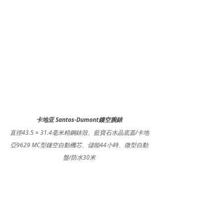
卡地亚 Santos-Dumont鏤空腕錶
直徑43.5 × 31.4毫米精鋼錶殼、藍寶石水晶底蓋/卡地
亞9629 MC型鏤空自動機芯、儲能44小時、微型自動
盤/防水30米