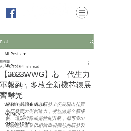
時間觀念 HONG KONG / macau EDITION
Post
All Posts
編輯部
All Posts
Apr 13, 2023
4 min read
【2023WWG】芯一代生力
NEW WATCH
軍報到，多枚全新機芯錶展
NEW SHOP
齊曝光
ODYSSEY
這幾年品牌在機芯研發上仍展現出扎實
WATCH OF THE WEEK
的研發實力與創造力，從無論是全新樣
MOMENTS
貌、進階複雜或是性能升級，都可看出
KNOWLEDGE
傳統鐘錶產業仍相當重視機芯的研發製