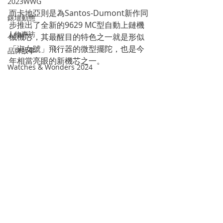
2023WWG
而卡地亞則是為Santos-Dumont新作同
錶壇動態
步推出了全新的9629 MC型自動上鏈機
人物專訪
械機芯，其最醒目的特色之一就是形似
「淑女號」飛行器的微型擺陀，也是今
品牌故事
年相當亮眼的新機芯之一。
Watches & Wonders 2024