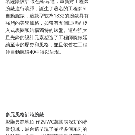
名鐘錶設計師杰羅·尊達，重新對工程師
腕錶進行演繹，誕生了著名的工程師SL
自動腕錶，這款型號為1832的腕錶具有
強烈的美學風格，如帶有五個凹槽的旋
入式表圈和結構獨特的錶盤。這些強大
且先鋒的設計元素塑造了工程師腕錶延
續至今的歷史和風格，並且依舊在工程
師自動腕錶40中得以呈現。
多元風格計時腕錶
彰顯典範地位 作為IWC萬國表深耕的專
業領域，展台還呈現了品牌多個系列的