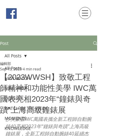
時間觀念 HONG KONG / macau EDITION
Post
All Posts
編輯部
All Posts
Sep 15, 2023
4 min read
【2023WWSH】致敬工程
NEW WATCH
師精神和功能性美學 IWC萬
NEW SHOP
國表亮相2023年“鐘錶與奇
ODYSSEY
蹟”上海高級鐘錶展
WATCH OF THE WEEK
MOMENTS
沙夫豪森IWC萬國表攜全新工程師自動腕
錶40亮相2023年“鐘錶與奇蹟”上海高級
KNOWLEDGE
鐘錶展，全新工程師自動腕錶40延續杰