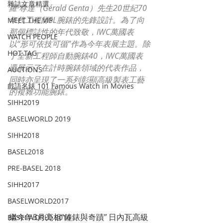
雜誌文章精選
羅·尊達（Gérald Genta）先生20世紀70
年代工程師SL腕錶的先鋒設計。為了向
MEET THE VIP
那個標誌性的年代致敬，IWC萬國表
WATCH PEOPLE
以“形可依技可循”作為今年表展主題。除
HOT TAG
了全新工程師自動腕錶40，IWC萬國表
還展示了在計時腕錶領域的代表作品，
AUCTIONS
同時亦呈現了一系列彰顯高級製表工藝
戲語名錶 101 Famous Watch in Movies
的複雜功能腕錶。
SIHH2019
BASELWORLD 2019
SIHH2018
BASEL2018
PRE-BASEL 2018
SIHH2017
BASELWORLD2017
繼今年3月亮相“鐘錶與奇蹟” 日內瓦高級
BASELWORLD 2016