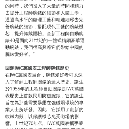
的同時，我們投入了大量的時間和精力
去提升工程師腕錶的細節和人體工學，
通過高水平的處理工藝和精雕細琢去完
善腕錶的細節，搭配現代工藝的腕錶機
芯，提升佩戴體驗。全新工程師自動腕
錶40是面向21世紀的一體式精鋼豪華運
動腕錶，我們很高興將它們帶給中國的
腕錶愛好者。”
回溯IWC萬國表工程師腕錶歷史
在IWC萬國表展台，腕錶愛好者可以深
入了解到工程師腕錶的迷人歷史。誕生
於1955年的工程師自動腕錶是IWC萬國
表歷史上首款民用防磁腕錶，它的誕生
旨在為那些需要暴露在強磁場環境的專
業人士所研發。因此，它採用了創新的
軟鐵內殼，以保護機芯免受磁場的影
響。上世紀70年代，IWC萬國表攜手著