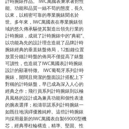
計時腕錶作品。 IWC萬國表秉承著對性
能、功能和品質一絲不苟的態度，長久
以來，以精密可靠的專業腕錶聞名於
世。多年來，IWC萬國表在專業腕錶領
域的悠久傳承驅使其製造出領先行業的
計時腕錶，成就了計時腕錶中的“典範”。
以功能為先的設計理念造就了品牌計時
腕錶經典的垂直錶盤佈局，12點鐘位置
放置分鐘計時盤的佈局不僅提高了錶盤
可讀性，也造就了IWC萬國表計時腕錶
設計的顯著特徵。 IWC葡萄牙系列計時
腕錶，開闊且簡潔的盤面設計搭配上下
對稱的計時錶盤，早已成為深入人心的
經典之作；飛行員系列計時腕錶則以極
具風格的設計成為兼具功能和個性表達
的腕表選擇；柏濤菲諾系列計時腕錶一
如既往地演繹優雅純粹。這些計時腕錶
均採用最新的IWC萬國表自製69000型機
芯，經典導柱輪構造，精準、堅固、性