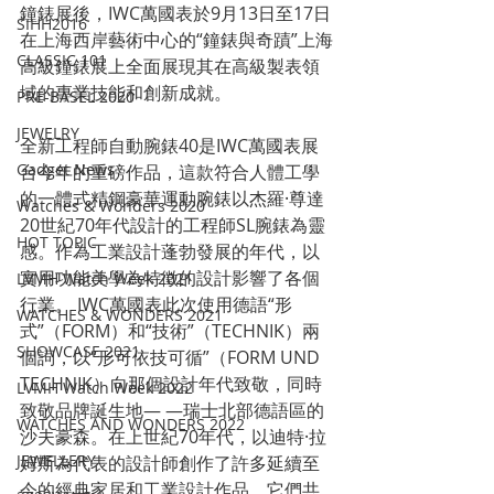
鐘錶展後，IWC萬國表於9月13日至17日
SIHH2016
在上海西岸藝術中心的“鐘錶與奇蹟”上海
CLASSIC 101
高級鐘錶展上全面展現其在高級製表領
域的專業技能和創新成就。
PRE-BASEL 2020
JEWELRY
全新工程師自動腕錶40是IWC萬國表展
Gadget News
台今年的重磅作品，這款符合人體工學
的一體式精鋼豪華運動腕錶以杰羅·尊達
Watches & Wonders 2020
20世紀70年代設計的工程師SL腕錶為靈
HOT TOPIC
感。作為工業設計蓬勃發展的年代，以
實用功能美學為特徵的設計影響了各個
LVMH Watch Week 2021
行業。 IWC萬國表此次使用德語“形
WATCHES & WONDERS 2021
式”（FORM）和“技術”（TECHNIK）兩
SHOWCASE 2021
個詞，以“形可依技可循”（FORM UND 
TECHNIK）向那個設計年代致敬，同時
LVMH Watch Week 2022
致敬品牌誕生地— —瑞士北部德語區的
WATCHES AND WONDERS 2022
沙夫豪森。在上世紀70年代，以迪特·拉
JEWELLERY
姆斯為代表的設計師創作了許多延續至
今的經典家居和工業設計作品，它們共