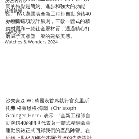
2023WWG
同的特點是簡約、進步和強大的功能
錶壇動態
性。 IWC萬國表全新工程師自動腕錶40
亦遵循這項設計原則，三款一體式的精
人物專訪
鋼材質和一款鈦金屬材質，通過精心打
品牌故事
磨賦予其雕塑一般的建築美感。
Watches & Wonders 2024
沙夫豪森IWC萬國表首席執行官克里斯
托弗·格萊恩格-海爾（Christoph 
Grainger-Herr）表示：“全新工程師自
動腕錶40的問世代表著一體式精鋼豪華
運動腕錶正式回歸我們的產品陣營。在
延續上世紀70年代杰羅·尊達的先鋒設計