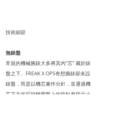
技術細節
無錶盤
常規的機械腕錶大多將其內“芯” 藏於錶
盤之下。FREAK X OPS奇想腕錶卻未設
錶盤，而是以機芯兼作分針，並通過機
芯下方的可旋轉圓盤上的指針來指示小
時。
無指針
FREAK X OPS奇想腕錶一反常規地摒棄