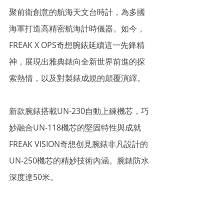
聚前衛創意的航海天文台時計，為多國
海軍打造高精密航海計時儀器。如今，
FREAK X OPS奇想腕錶延續這一先鋒精
神，展現出雅典錶向全新世界前進的探
索熱情，以及對製錶成規的顛覆演繹。
新款腕錶搭載UN-230自動上鍊機芯，巧
妙融合UN-118機芯的堅固特性與成就
FREAK VISION奇想创見腕錶非凡設計的
UN-250機芯的精妙技術內涵。腕錶防水
深度達50米。