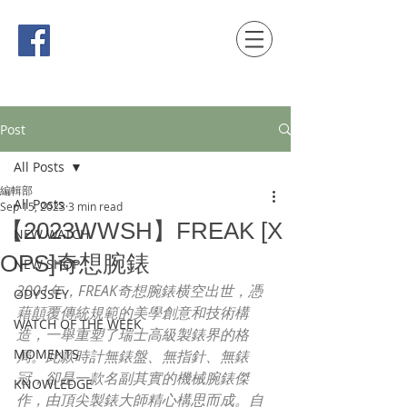
時間觀念 HONG KONG / macau EDITION
Post
All Posts
編輯部
All Posts
Sep 15, 2023
3 min read
【2023WWSH】FREAK [X
NEW WATCH
OPS]奇想腕錶
NEW SHOP
2001年，FREAK奇想腕錶横空出世，憑
ODYSSEY
藉顛覆傳統規範的美學創意和技術構
WATCH OF THE WEEK
造，一舉重塑了瑞士高級製錶界的格
MOMENTS
局。此款時計無錶盤、無指針、無錶
冠，卻是一款名副其實的機械腕錶傑
KNOWLEDGE
作，由頂尖製錶大師精心構思而成。自