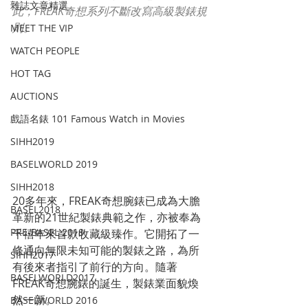
雜誌文章精選
此，FREAK奇想系列不斷改寫高級製錶規
則。
MEET THE VIP
WATCH PEOPLE
HOT TAG
AUCTIONS
戲語名錶 101 Famous Watch in Movies
SIHH2019
BASELWORLD 2019
SIHH2018
20多年來，FREAK奇想腕錶已成為大膽
BASEL2018
革新的21世紀製錶典範之作，亦被奉為
PRE-BASEL 2018
千禧年來首款收藏級臻作。它開拓了一
條通向無限未知可能的製錶之路，為所
SIHH2017
有後來者指引了前行的方向。隨著
BASELWORLD2017
FREAK奇想腕錶的誕生，製錶業面貌煥
然一新。
BASELWORLD 2016