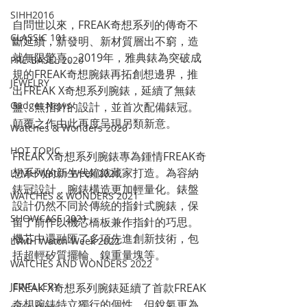
SIHH2016
自問世以來，FREAK奇想系列的傳奇不
CLASSIC 101
斷延續，新發明、新材質層出不窮，造
就無限驚喜。2019年，雅典錶為突破成
PRE-BASEL 2020
規的FREAK奇想腕錶再拓創想邊界，推
JEWELRY
出FREAK X奇想系列腕錶，延續了無錶
Gadget News
盤、無指針的設計，並首次配備錶冠。
顛覆之作由此再度呈現另類新意。
Watches & Wonders 2020
HOT TOPIC
FREAK X奇想系列腕錶專為鍾情FREAK奇
想系列的新生代鐘錶藏家打造。為容納
LVMH Watch Week 2021
錶冠設計，腕錶構造更加輕量化。錶盤
WATCHES & WONDERS 2021
設計仍然不同於傳統的指針式腕錶，保
SHOWCASE 2021
留了前作以機芯橋板兼作指針的巧思。
機芯中還融匯了多項先進創新技術，包
LVMH Watch Week 2022
括超輕矽質擺輪、鎳重量塊等。
WATCHES AND WONDERS 2022
JEWELLERY
FREAK X奇想系列腕錶延續了首款FREAK
奇想腕錶特立獨行的個性，但銳氣更為