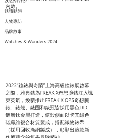
2023WWG
內斂。
錶壇動態
人物專訪
品牌故事
Watches & Wonders 2024
2023“鐘錶與奇蹟”上海高級鐘錶展啟幕
之際，雅典錶為FREAK X奇想腕錶注入颯
爽英氣，煥新推出FREAK X OPS奇想腕
錶。錶殼、錶圈和錶冠皆採用黑色DLC
鍍層鈦金屬打造，錶殼側面以卡其綠色
碳纖維複合材質製成，搭配織物錶帶
（採用回收漁網製成），彰顯出這款新
作所蘊含的無畏冒險精神。