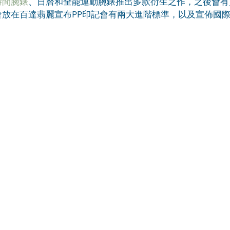
時間腕錶
、日曆和全能運動腕錶推出多款衍生之作，之後會有
會放在百達翡麗宣布PP印記會有兩大進階標準，以及宣佈國