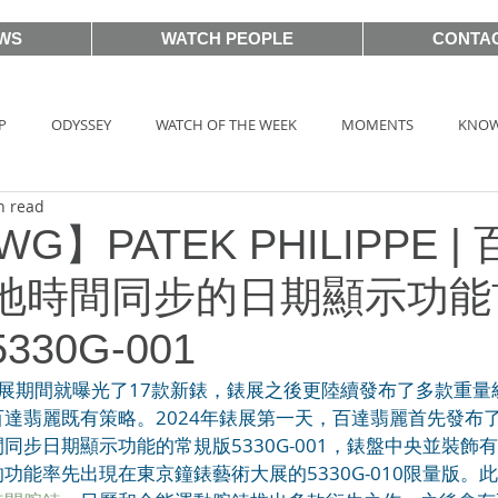
WS
WATCH PEOPLE
CONTA
P
ODYSSEY
WATCH OF THE WEEK
MOMENTS
KNOW
n read
HOT TAG
AUCTIONS
戲語名錶 101 Famous Watch in Movie
WG】PATEK PHILIPPE |
地時間同步的日期顯示功能
BASEL2018
PRE-BASEL 2018
SIHH2017
BASELWORLD
30G-001
展期間就曝光了17款新錶，錶展之後更陸續發布了多款重量
CLASSIC 101
PRE-BASEL 2020
JEWELRY
Gadget News
達翡麗既有策略。2024年錶展第一天，百達翡麗首先發布了
同步日期顯示功能的常規版5330G-001，錶盤中央並裝飾
功能率先出現在東京鐘錶藝術大展的5330G-010限量版。
TOPIC
LVMH Watch Week 2021
WATCHES & WONDERS 2021