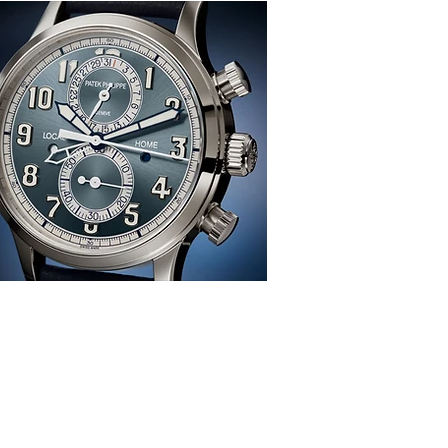
感、生活、哲學
re
TION
雜 誌