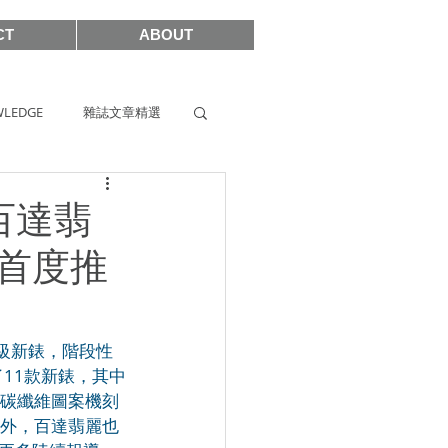
CT
ABOUT
LEDGE
雜誌文章精選
s
SIHH2019
 百達翡
首度推
2017
級新錶，階段性
11款新錶，其中
有碳纖維圖案機刻
此外，百達翡麗也
SHOWCASE 2021