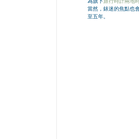
為旗下
旅行時計兩地
當然，錶迷的焦點也
至五年。