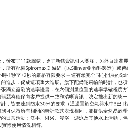
，發布了11款腕錶，除了新錶資訊引人關注，另外百達翡麗
有配備Spiromax® 游絲（以Silinvar® 物料製造）
時-1秒至+2秒的嚴格容限要求 ─ 這有賴完全同心開展的Spir
上的進步，促成這項重大進展。旗下配備陀飛輪的時計，也須
一張獨立簽發的速率證書，在六個測量位置的速率準確程度方
達翡麗為確保向客戶提供一致和清晰資訊，決定推出新的統一
計，皆要達到防水30米的要求（通過置於空氣與水中3巴 [相當
措施可保證所有相關的時計款式表現相同，並提供全然易於理
行的日常活動：洗手、淋浴、浸浴、游泳及其他水上活動，包
上與實際使用情況相符。