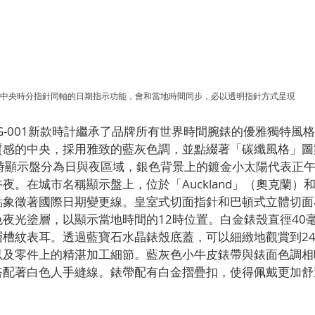
中央時分指針同軸的日期指示功能，會和當地時間同步，必以透明指針方式呈現
0G-001新款時計繼承了品牌所有世界時間腕錶的優雅獨特風
質感的中央，採用雅致的藍灰色調，並點綴著「碳纖風格」圖
小時顯示盤分為日與夜區域，銀色背景上的鍍金小太陽代表正
。在城市名稱顯示盤上，位於「Auckland」（奧克蘭）和「
點象徵著國際日期變更線。皇室式切面指針和巴頓式立體切面
夜光塗層，以顯示當地時間的12時位置。白金錶殼直徑40
槽紋表耳。透過藍寶石水晶錶殼底蓋，可以細緻地觀賞到240 
以及零件上的精湛加工細節。藍灰色小牛皮錶帶與錶面色調相
搭配著白色人手縫線。錶帶配有白金摺疊扣，使得佩戴更加舒