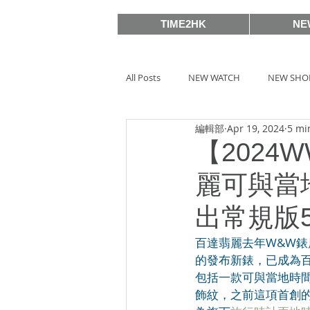
TIME2HK
NE
All Posts
NEW WATCH
NEW SHO
編輯部
Apr 19, 2024
5 mi
MEET THE VIP
WATCH PEOPLE
【2024W
麗可與當
BASELWORLD 2019
SIHH2018
出常規版53
百達翡麗去年W&W錶
BASELWORLD 2016
SIHH2016
的發布新錶，已成為百
包括一款可與當地時間
飾紋，之前這項首創的
Watches & Wonders 2020
HOT 