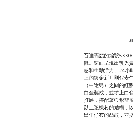
和
百達翡麗的編號533
幟。錶面呈現出乳光
感和生動活力。24
上的鍍金新月則代表午夜
（中途島）之間的紅
白金製成，並塗上白色
打磨，搭配著弧形雙層
動上弦機芯的結構，
出牛仔布的凸紋，並