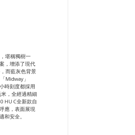
格，堪稱獨樹一
案，增添了現代
午，而藍灰色背景
Midway」
小時刻度都採用
毫米，全經過精細
HU C全新款自
呼應，表面展現
適和安全。