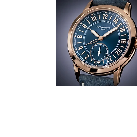
T
時間觀
華 