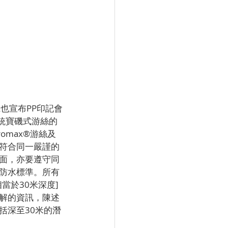
也宣布PP印記會
或傳統寶磯式游絲的
omax®游絲及
符合同一嚴謹的
面，亦要遵守同
防水標準。所有
於30米深度] 
解的資訊，陳述
括深至30米的潛