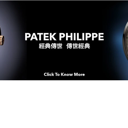
WATCHES & MOMENTS 腕錶、美
imeSqua
念 HONG KONG / macau EDI
人 世 界 專 業 鐘 錶 先 驅 