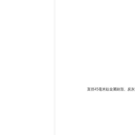
直徑45毫米鈦金屬錶殼、炭灰色