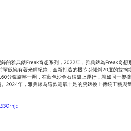
的雅典錶Freak奇想系列，2022年，雅典錶為Freak奇
同過往前輩般擁有著光輝紀錄，全新打造的機芯以傾斜20度的雙
以60分鐘旋轉一圈，在藍色沙金石錶盤上運行，就如同一架
。2024年，雅典錶為這款霸氣十足的腕錶換上傳統工藝與
A53OrnJc