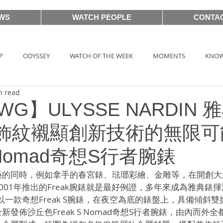
WS
WATCH PEOPLE
CONTA
P
ODYSSEY
WATCH OF THE WEEK
MOMENTS
KNOW
n read
HOT TAG
AUCTIONS
戲語名錶 101 Famous Watch in Movie
WG】ULYSSE NARDIN 雅
飾紋襯顯創新技術的無限可
BASEL2018
PRE-BASEL 2018
SIHH2017
BASELWORLD
S Nomad奇想S行者腕錶
藝的同時，例如拿手的春宮錶、琺瑯彩繪、金雕等，在開創大
CLASSIC 101
PRE-BASEL 2020
JEWELRY
Gadget News
001年推出的Freak腕錶就是最好例證，多年來成為雅典錶
錶以一款奇想Freak S腕錶，在夜空為底的錶盤上，具備傾斜
發佈沙丘色Freak S Nomad奇想S行者腕錶，由內而外
TOPIC
LVMH Watch Week 2021
WATCHES & WONDERS 2021