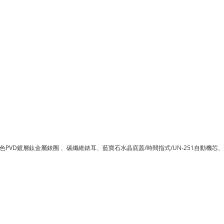
PVD鍍層鈦金屬錶圈 、碳纖維錶耳、藍寶石水晶底蓋/時間指式/UN-251自動機芯、儲