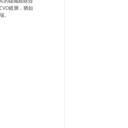
耳的碳纖維錶殼
VD鍍層，猶如
場。