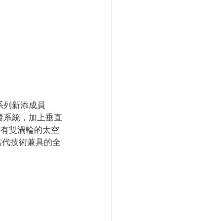
想系列新添成員
擒縱系統，加上垂直
擁有雙渦輪的太空
當代技術兼具的全