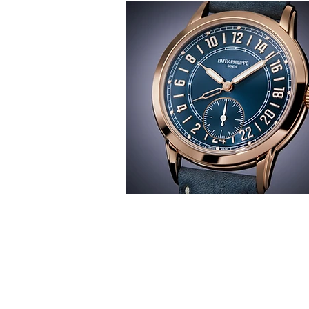
T
時間觀
華 