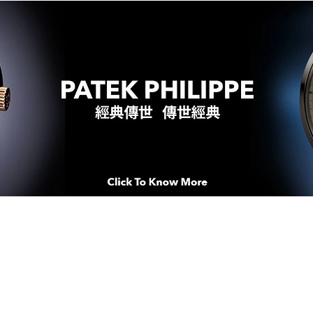
WATCHES & MOMENTS 腕錶、美
imeSqua
念 HONG KONG / macau EDI
人 世 界 專 業 鐘 錶 先 驅 