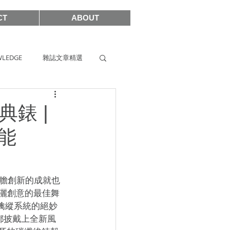
CT
ABOUT
LEDGE
雜誌文章精選
s
SIHH2019
典錶 |
能
2017
膽創新的成就也
揮灑創意的最佳舞
雙擒縱系統的絕妙
全都披戴上全新風
SHOWCASE 2021