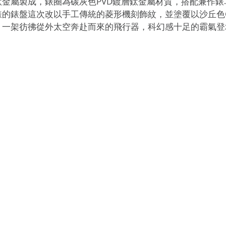
金屬製成，錶圈為碳灰色PVD鍍層鈦金屬材質，搭配兼作錶
的錶盤這次改以手工傳統的菱形機刻飾紋，並塗覆以沙丘色C
，一架彷彿從外太空奔赴而來的飛行器，科幻感十足的霸氣登