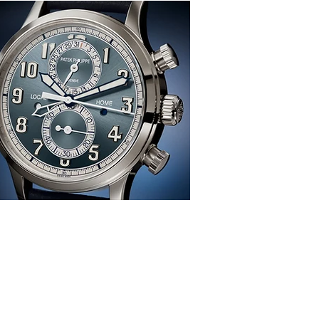
感、生活、哲學
re
TION
雜 誌