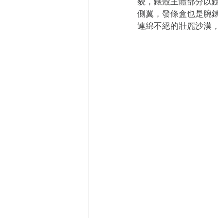
貌，錶殼主體部分以鈦
側翼，發條盒也是腕錶
連綿不絕的壯麗沙漠