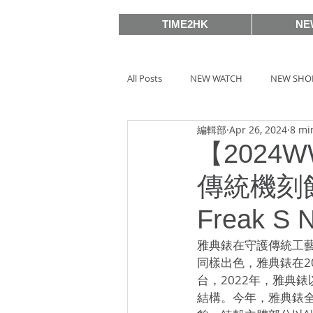
TIME2HK
NE
All Posts
NEW WATCH
NEW SHO
編輯部
Apr 26, 2024
8 mi
MEET THE VIP
WATCH PEOPLE
【2024W
傳統機刻
BASELWORLD 2019
SIHH2018
Freak 
雅典錶在守護傳統工
BASELWORLD 2016
SIHH2016
同樣出色，雅典錶在2
台，2022年，雅典
結構。今年，雅典錶全新
Watches & Wonders 2020
HOT 