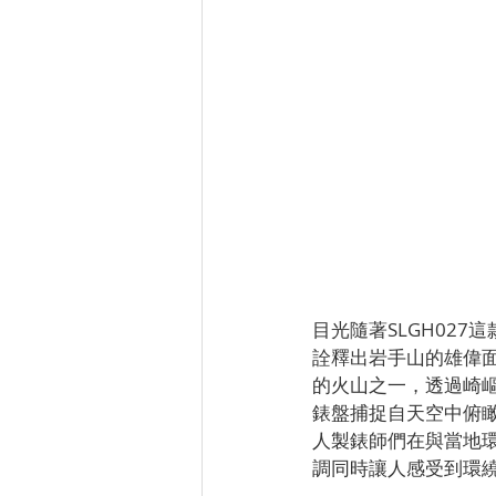
目光隨著SLGH02
詮釋出岩手山的雄偉
的火山之一，透過崎嶇
錶盤捕捉自天空中俯瞰
人製錶師們在與當地
調同時讓人感受到環