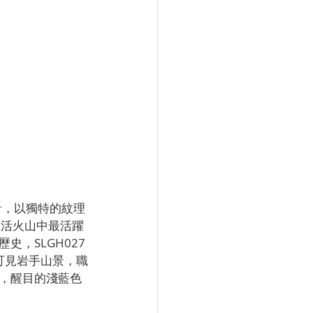
計，以獨特的紋理
座活火山中最活躍
，SLGH027
即可見岩手山景，職
，醒目的淺藍色