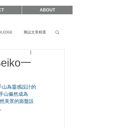
CT
ABOUT
LEDGE
雜誌文章精選
s
SIHH2019
eiko一
2017
岩手山為靈感設計的
岩手山儼然成為
山自然美景的面盤設
。
SHOWCASE 2021