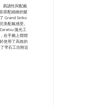
美學、易讀性與配戴
，並搭配細緻的髮
nd Seiko 
完美配戴感受。
atsu 拋光工
，在手腕上熠熠
由於使用了高效的
應了雫石工坊附近