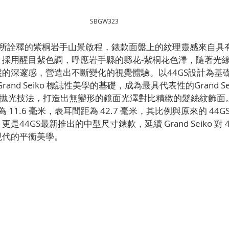
SBGW323
23所詮釋的紫桐岩手山景啟程，錶款面盤上的紋理靈感來自具
，採用醒目紫色調，呼應岩手縣的縣花-紫桐花色澤，隨著光
的深邃感，營造出不斷變化的視覺體驗。以44GS設計為基礎
rand Seiko 標誌性美學的基礎，成為最具代表性的Grand S
tsu拋光技法，打造出無變形的鏡面光澤對比精緻的髮絲紋飾面。S
度為 11.6 毫米，表耳間距為 42.7 毫米，其比例與原來的 44
44GS最新推出的中型尺寸錶款，延續 Grand Seiko 對 4
現代的平衡美學。