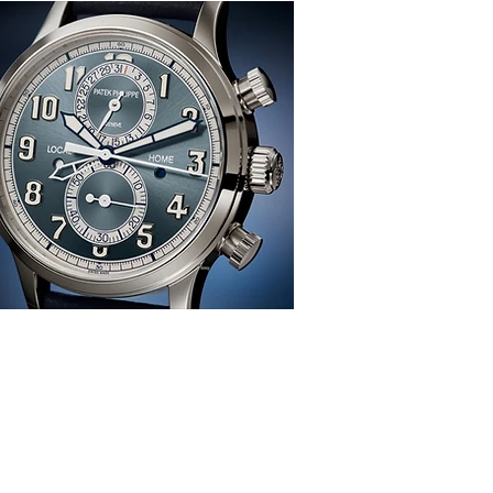
感、生活、哲學
re
TION
雜 誌