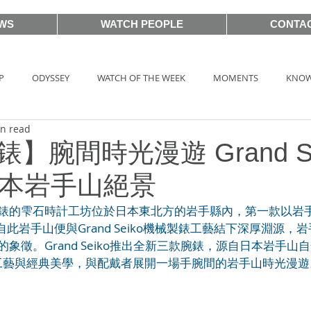
WS
WATCH PEOPLE
CONTA
P
ODYSSEY
WATCH OF THE WEEK
MOMENTS
KNOW
in read
HOT TAG
AUCTIONS
戲語名錶 101 Famous Watch in Movie
錶】腕間時光漫遊 Grand S
日本岩手山絕景
BASEL2018
PRE-BASEL 2018
SIHH2017
BASELWORLD
o製作機械錶的雫石時計工坊位於日本東北方的岩手縣內，第一款以
自此岩手山便與Grand Seiko機械製錶工藝結下深厚淵源，
械製錶的象徵。Grand Seiko推出全新三款腕錶，源自日本岩手
CLASSIC 101
PRE-BASEL 2020
JEWELRY
Gadget News
工藝與經典美學，與配戴者展開一場手腕間的岩手山時光漫遊
TOPIC
LVMH Watch Week 2021
WATCHES & WONDERS 2021