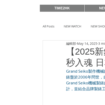
TIME2HK
NE
All Posts
NEW WATCH
NEW SHO
編輯部
May 14, 2025
3 m
MEET THE VIP
WATCH PEOPLE
【2025新
秒入魂 
BASELWORLD 2019
SIHH2018
Grand Seik
錶盤於2006年問世，
Grand Seiko機
BASELWORLD 2016
SIHH2016
計，並結合品牌製錶
Watches & Wonders 2020
HOT 