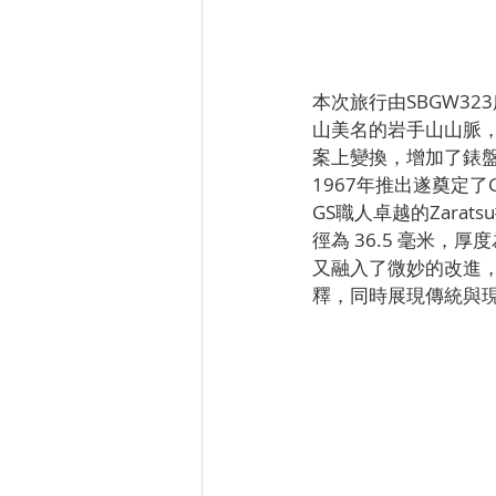
本次旅行由SBGW3
山美名的岩手山山脈
案上變換，增加了錶盤
1967年推出遂奠定了G
GS職人卓越的Zara
徑為 36.5 毫米，厚
又融入了微妙的改進，更是
釋，同時展現傳統與