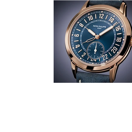
T
時間觀
華 