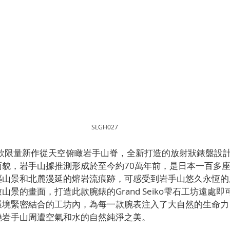
SLGH027
7這款限量新作從天空俯瞰岩手山脊，全新打造的放射狀錶盤設
面貌，岩手山據推測形成於至今約70萬年前，是日本一百多
山景和北麓漫延的熔岩流痕跡，可感受到岩手山悠久永恆的歷史
山景的畫面，打造此款腕錶的Grand Seiko雫石工坊遠處
環境緊密結合的工坊內，為每一款腕表注入了大自然的生命力
繞岩手山周遭空氣和水的自然純淨之美。