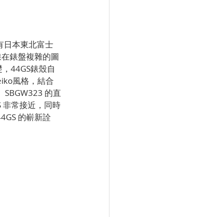
有日本東北富士
線在錶盤複雜的圖
，44GS錶殼自
eiko風格，結合
BGW323 的直
GS 非常接近，同時
4GS 的嶄新詮