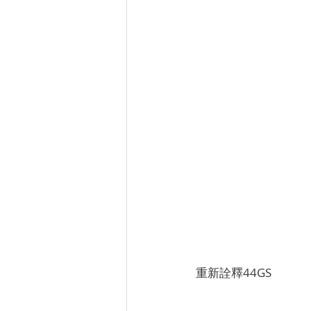
重新詮釋44GS