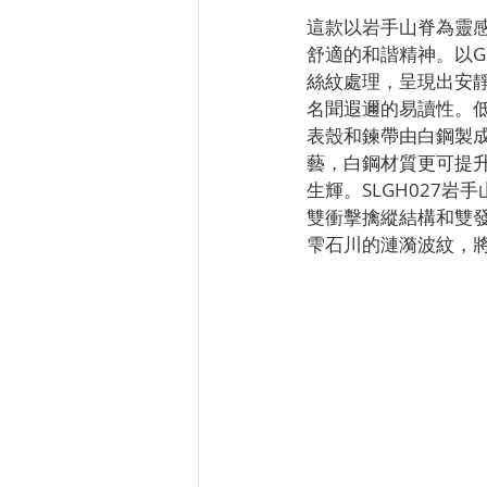
這款以岩手山脊為靈感的E
舒適的和諧精神。以G
絲紋處理，呈現出安靜柔
名聞遐邇的易讀性。
表殼和鍊帶由白鋼製成
藝，白鋼材質更可提
生輝。SLGH027岩
雙衝擊擒縱結構和雙
雫石川的漣漪波紋，