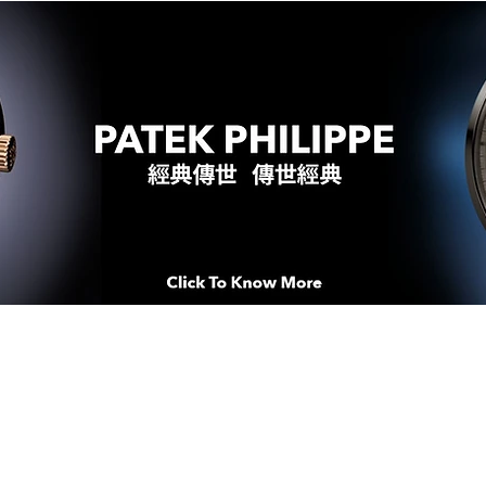
WATCHES & MOMENTS 腕錶、美
imeSqua
念 HONG KONG / macau EDI
人 世 界 專 業 鐘 錶 先 驅 