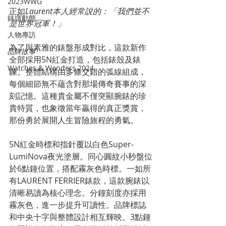
2023WWG
正如
Laurent本人經常說的：「我們並不
錶壇動態
是世界冠軍！」
人物專訪
為了與素雅的錶盤形成對比，這款新作
品牌故事
全部採用5N紅金打造，包括錶殼及錶
Watches & Wonders 2024
鍊。整體結構由多條交錯的弧線組成，
每個細節無不蘊含對那場傳奇賽事的深
刻記憶。這種貴金屬不僅突顯腕錶的珍
貴特質，也象徵當年贏得的真正獎賞，
那份勇於展開人生冒險旅程的勇氣。
5N紅金時標和指針覆以白色Super-
LumiNova夜光塗層。同心圓紋小秒盤位
於6點鐘位置，搭配霧灰色時標。一如所
有LAURENT FERRIER錶款，這款腕錶以
清晰易讀為核心理念。分鐘刻度亦採用
霧灰色，進一步提升可讀性。品牌標誌
和中央十字與整體設計相互輝映。3點鐘