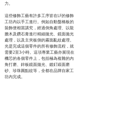
力。
這些修飾工藝有許多工序皆在LF的修飾
工坊內以手工進行。例如自動盤橋板的
裝飾便相當講究，經過倒角處理、以龍
膽木及鑽石膏進行精細拋光、鏡面拋光
處理，以及主夾板側的霧面亂紋處理。
光是完成這個零件的所有修飾流程，就
需要2至3小時。這項專業工藝亦展現在
機芯的各個零件上，包括極為複雜的內
角打磨、鋅板鏡面拋光、鍍釕緞面磨
砂、珍珠圓點紋等，全都在品牌自家工
坊內完成。