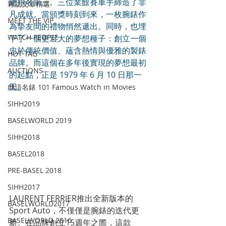
總排名第三。三位業餘賽車手締造了非
雜誌文章精選
凡成就。當頒獎時刻到來，一枚腕錶作
MEET THE VIP
為摯友間的禮物悄然遞出。同時，也埋
WATCH PEOPLE
下了一個更宏大的夢想種子：創立一個
忠於傳統價值、蘊含熱情與優雅的製錶
HOT TAG
品牌。而這個在多年後實現的夢想最初
AUCTIONS
的起點，正是 1979 年 6 月 10 日那一
天。
戲語名錶 101 Famous Watch in Movies
SIHH2019
BASELWORLD 2019
SIHH2018
BASEL2018
PRE-BASEL 2018
SIHH2017
LAURENT FERRIER推出全新版本的
BASELWORLD2017
Sport Auto，不僅僅是腕錶的迭代更
BASELWORLD 2016
新。在品牌創立15週年之際，這款