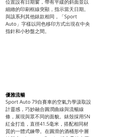
位置設有日期窗，帶有平緩的斜面並以
細緻的印刷框線突顯，指示當天日期。
與該系列其他錶款相同，「Sport 
Auto」字樣以同色移印方式出現在中央
指針和小秒盤之間。
優雅流暢
Sport Auto 79自賽車的空氣力學汲取設
計靈感，巧妙融合圓潤曲線與流暢線
條，展現與眾不同的面貌。錶殼採用5N
紅金打造，直徑41.5毫米，搭配相同材
質的一體式鍊帶。在圓滑的酒桶形中層