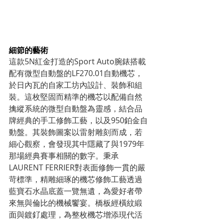
細節的藝術
這款5N紅金打造的Sport Auto腕錶搭載
配有微型自動盤的LF270.01自動機芯，
於日內瓦的自家工坊內設計、裝飾和組
裝。這枚堅固而精準的機芯以配備自然
擒縱系統的微型自動盤為靈感，結合品
牌經典的手工修飾工藝，以及950鉑金自
動盤。其裝飾圖案以雷射雕刻而成，若
細心觀察，會發現其中隱藏了與1979年
那場經典賽事相關的數字。秉承
LAURENT FERRIER對表面修飾一貫的嚴
苛標準，精雕細琢的機芯修飾工藝透過
藍寶石水晶底蓋一覽無遺，為愛好者帶
來無與倫比的機械饗宴。橋板經橫紋緞
面與鍍釕處理，為整枚機芯增添現代活