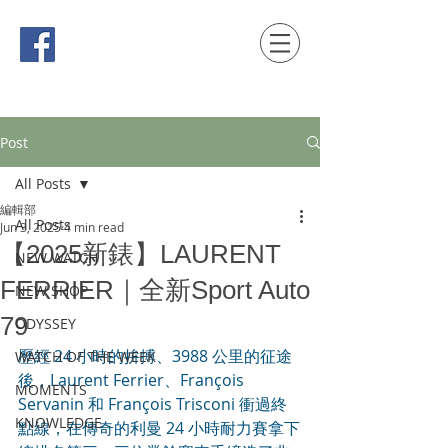
時間觀念 HONG KONG / macau EDITION
Post
All Posts
編輯部
All Posts
Jun 3, 2025
4 min read
【2025新錶】LAURENT
NEW WATCH
FERRIER｜全新Sport Auto
NEW SHOP
79
ODYSSEY
歷經 24 小時的拚搏、3988 公里的征途
WATCH OF THE WEEK
後，Laurent Ferrier、François 
MOMENTS
Servanin 和 François Trisconi 衝過終
KNOWLEDGE
點線，在傳奇的利曼 24 小時耐力賽拿下