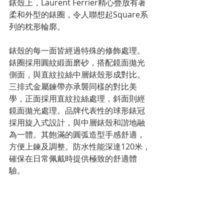
錶殼上，Laurent Ferrier精心疊放有著
柔和外型的錶圈，令人聯想起Square系
列的枕形輪廓。
錶殼的每一面皆經過特殊的修飾處理。
錶圈採用圓紋緞面磨砂，搭配鏡面拋光
側面，與直紋拉絲中層錶殼形成對比。
三排式金屬鍊帶亦承襲同樣的對比美
學，正面採用直紋拉絲處理，斜面則經
鏡面拋光處理。品牌代表性的球形錶冠
採用旋入式設計，與中層錶殼和諧地融
為一體。其飽滿的圓弧造型手感舒適，
方便上鍊及調整。防水性能深達120米，
確保在日常佩戴時提供極致的舒適體
驗。