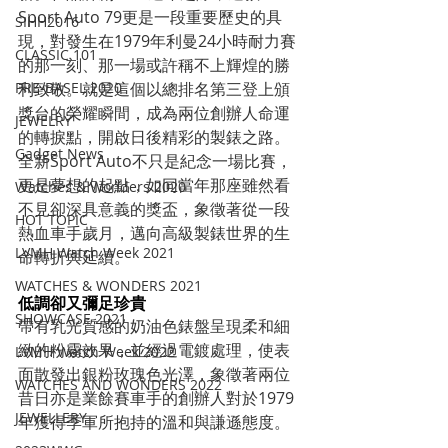
Sport Auto 79更是一段重要歷史的具
SIHH2016
現，對發生在1979年利曼24小時耐力賽
CLASSIC 101
的那一刻、那一場或許稱不上輝煌的勝
利致敬。就是這個以總排名第三登上頒
PRE-BASEL 2020
獎台的榮耀瞬間，成為兩位創辦人命運
JEWELRY
的轉捩點，開啟日後精彩的製錶之路。
Gadget News
全新Sport Auto不只是紀念一場比賽，
更是夢想的起點，如同當年那座雖然看
Watches & Wonders 2020
不見卻深具意義的獎盃，象徵著從一段
HOT TOPIC
熱血車手歲月，邁向高級製錶世界的生
LVMH Watch Week 2021
命轉折與延續。
WATCHES & WONDERS 2021
低調卻又彌足珍貴
SHOWCASE 2021
帶有乳光質感的奶油色錶盤呈現柔和細
緻的粉霧效果，並經過電鍍處理，使表
LVMH Watch Week 2022
面散發出銀粉玫瑰色光澤，象徵著兩位
WATCHES AND WONDERS 2022
昔日亦是業餘賽車手的創辦人對於1979
JEWELLERY
年獲得季軍所抱持的溫和與謙遜態度。