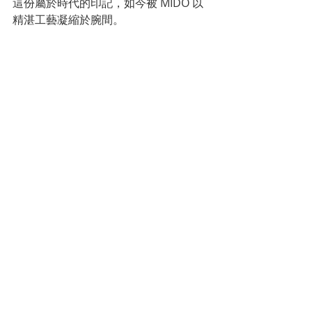
這份屬於時代的印記，如今被 MIDO 以
精湛工藝凝縮於腕間。
Multifort TV Big Date 特別版重現那段
懷舊風情，更以設計傳遞出團聚的溫
度。當我們奔波於外地、穿梭於繁瑣的
日常，每一次凝視錶盤，都是在重溫過
往純粹的美好。穩定而強勁的自動機芯
持續驅動時間的流動，讓指針在晝夜交