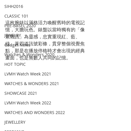
SIHH2016
CLASSIC 101
這枚腕錶以滿格活力喚醒舊時的電視記
PRE-BASEL 2020
憶，大膽玩色。錶盤以當時獨有的「像
JEWELRY
素雜訊」為靈感，忠實重現紅、藍、
綠、黃四道訊號彩條，貫穿整個視覺焦
Gadget News
點，那是在播放停格時才會出現的經典
Watches & Wonders 2020
畫面，也是無數人共同的記憶。
HOT TOPIC
LVMH Watch Week 2021
WATCHES & WONDERS 2021
SHOWCASE 2021
LVMH Watch Week 2022
WATCHES AND WONDERS 2022
JEWELLERY