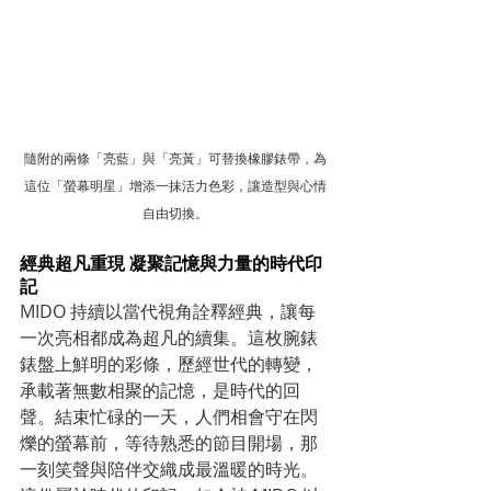
隨附的兩條「亮藍」與「亮黃」可替換橡膠錶帶，為
這位「螢幕明星」增添一抹活力色彩，讓造型與心情
自由切換。
經典超凡重現 凝聚記憶與力量的時代印
記
MIDO 持續以當代視角詮釋經典，讓每
一次亮相都成為超凡的續集。這枚腕錶
錶盤上鮮明的彩條，歷經世代的轉變，
承載著無數相聚的記憶，是時代的回
聲。結束忙碌的一天，人們相會守在閃
爍的螢幕前，等待熟悉的節目開場，那
一刻笑聲與陪伴交織成最溫暖的時光。