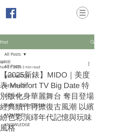
時間觀念 HONG KONG / macau EDITION
Post
All Posts
編輯部
All Posts
Nov 27, 2025
3 min read
【2025新錶】MIDO｜美度
NEW WATCH
表 Multifort TV Big Date 特
NEW SHOP
別版化身華麗舞台 奪目登場
ODYSSEY
經典續作再掀復古風潮 以繽
WATCH OF THE WEEK
MOMENTS
紛色彩演繹年代記憶與玩味
KNOWLEDGE
風格