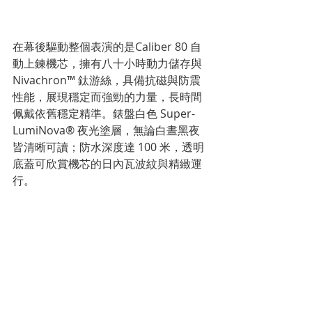
在幕後驅動整個表演的是Caliber 80 自
動上鍊機芯，擁有八十小時動力儲存與 
Nivachron™ 鈦游絲，具備抗磁與防震
性能，展現穩定而強勁的力量，長時間
佩戴依舊穩定精準。錶盤白色 Super-
LumiNova® 夜光塗層，無論白晝黑夜
皆清晰可讀；防水深度達 100 米，透明
底蓋可欣賞機芯的日內瓦波紋與精緻運
行。