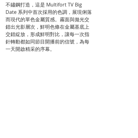
不鏽鋼打造，這是 Multifort TV Big 
Date 系列中首次採用的色調，展現俐落
而現代的單色金屬質感。霧面與拋光交
錯出光影層次，鮮明色條在金屬基底上
交錯綻放，形成鮮明對比，讓每一次指
針轉動都如同節目開播前的信號，為每
一天開啟精采的序幕。