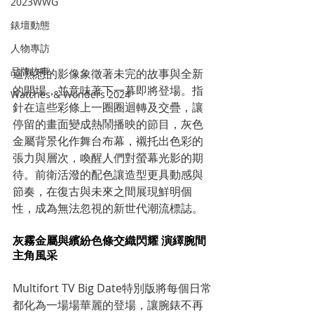
2023WWG
錶壇動態
人物專訪
品牌故事
這熟悉的影像象徵著未完的故事與全新
的開場，並意味著下一幕即將登場。指
Watches & Wonders 2024
針在這些彩條上一圈圈迴轉及交疊，讓
停留的畫面變成熱鬧播映的節目，灰色
金屬背景化作舞台布幕，襯托出色彩的
張力與層次，喚醒人們對螢幕光影的期
待。前衛活潑的配色讓造型更具動感與
節奏，在復古與未來之間展現鮮明個
性，成為無法忽視的新世代潮流標誌。
灰霧金屬與繽紛色條交織閃耀 演繹腕間
主角風采
Multifort TV Big Date特別版將每個日常
都化為一場場華麗的登場，讓腕錶不再