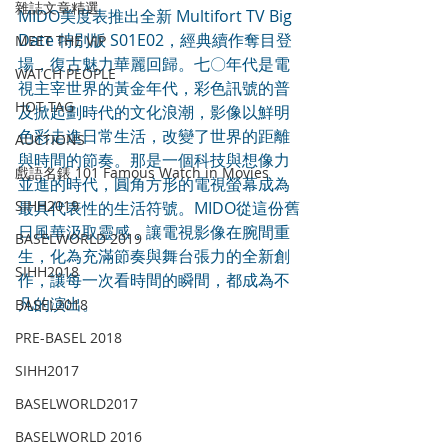
雜誌文章精選
MIDO美度表推出全新 Multifort TV Big 
Date 特別版 S01E02，經典續作奪目登
MEET THE VIP
場，復古魅力華麗回歸。七〇年代是電
WATCH PEOPLE
視主宰世界的黃金年代，彩色訊號的普
HOT TAG
及掀起劃時代的文化浪潮，影像以鮮明
色彩走進日常生活，改變了世界的距離
AUCTIONS
與時間的節奏。那是一個科技與想像力
戲語名錶 101 Famous Watch in Movies
並進的時代，圓角方形的電視螢幕成為
SIHH2019
最具代表性的生活符號。MIDO從這份舊
日風華汲取靈感，讓電視影像在腕間重
BASELWORLD 2019
生，化為充滿節奏與舞台張力的全新創
SIHH2018
作，讓每一次看時間的瞬間，都成為不
凡的演出。
BASEL2018
PRE-BASEL 2018
SIHH2017
BASELWORLD2017
BASELWORLD 2016