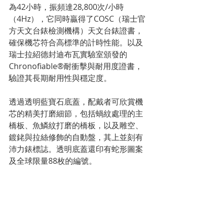
為42小時，振頻達28,800次/小時
（4Hz），它同時贏得了COSC（瑞士官
方天文台錶檢測機構）天文台錶證書，
確保機芯符合高標準的計時性能。以及
瑞士拉紹德封迪布瓦實驗室頒發的 
Chronofiable®耐衝擊與耐用度證書，
驗證其長期耐用性與穩定度。
透過透明藍寶石底蓋，配戴者可欣賞機
芯的精美打磨細節，包括蝸紋處理的主
橋板、魚鱗紋打磨的橋板，以及雕空、
鍍銠與拉絲修飾的自動盤，其上並刻有
沛力錶標誌。透明底蓋還印有蛇形圖案
及全球限量88枚的編號。