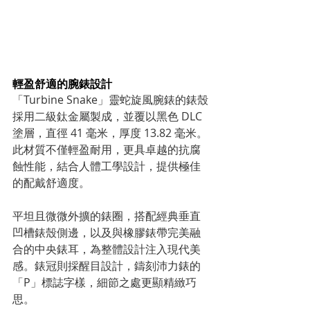
輕盈舒適的腕錶設計
「Turbine Snake」靈蛇旋風腕錶的錶殼
採用二級鈦金屬製成，並覆以黑色 DLC 
塗層，直徑 41 毫米，厚度 13.82 毫米。
此材質不僅輕盈耐用，更具卓越的抗腐
蝕性能，結合人體工學設計，提供極佳
的配戴舒適度。
平坦且微微外擴的錶圈，搭配經典垂直
凹槽錶殼側邊，以及與橡膠錶帶完美融
合的中央錶耳，為整體設計注入現代美
感。錶冠則採醒目設計，鑄刻沛力錶的
「P」標誌字樣，細節之處更顯精緻巧
思。