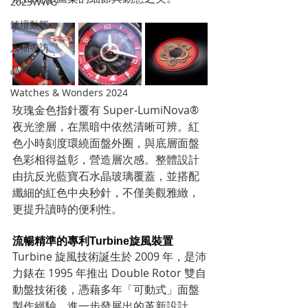
2023WWG
錶壇動態
人物專訪
品牌故事
Watches & Wonders 2024
玫瑰金色指針覆有 Super-LumiNova® 
夜光塗層，在黑暗中依然清晰可辨。紅
色小時刻度環繞面盤外圈，與底層面盤
色彩相得益彰，營造層次感。整體設計
由抗反光藍寶石水晶玻璃覆蓋，並搭配
纖細的紅色中央秒針，不僅美觀雅緻，
更提升讀時的便利性。
流暢精準的專利Turbine旋風裝置
Turbine 旋風技術誕生於 2009 年，是沛
力錶在 1995 年推出 Double Rotor 雙自
動盤技術後，憑藉多年「可動式」面盤
製作經驗，進一步發展出的革新設計。