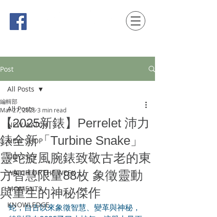
時間觀念 HONG KONG / macau EDITION
Post
All Posts
編輯部
All Posts
Mar 27, 2025
3 min read
【2025新錶】Perrelet 沛力
NEW WATCH
錶全新「Turbine Snake」
NEW SHOP
靈蛇旋風腕錶致敬古老的東
ODYSSEY
方智慧限量88枚 象徵靈動
WATCH OF THE WEEK
MOMENTS
與重生的神秘傑作
KNOWLEDGE
蛇，自古以來象徵智慧、變革與神秘，