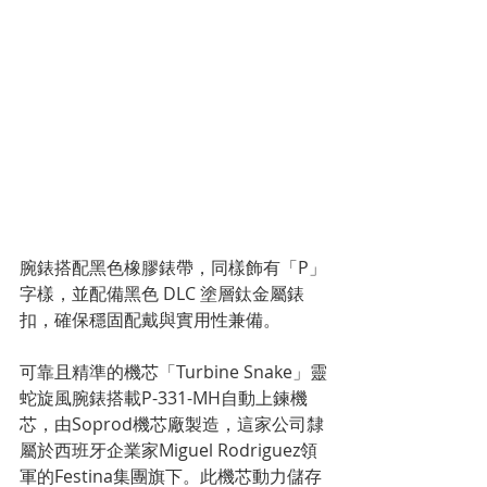
腕錶搭配黑色橡膠錶帶，同樣飾有「P」
字樣，並配備黑色 DLC 塗層鈦金屬錶
扣，確保穩固配戴與實用性兼備。
可靠且精準的機芯「Turbine Snake」靈
蛇旋風腕錶搭載P-331-MH自動上鍊機
芯，由Soprod機芯廠製造，這家公司隸
屬於西班牙企業家Miguel Rodriguez領
軍的Festina集團旗下。此機芯動力儲存