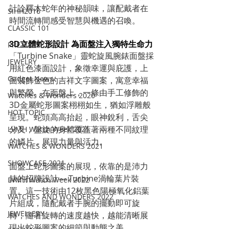
計詮釋木蛇年的神秘韻味，讓配戴者在
SIHH2016
時間流轉間感受智慧與機遇的召喚。
CLASSIC 101
PRE-BASEL 2020
3D立體蛇形設計 為面盤注入獨特生命力
「Turbine Snake」靈蛇旋風腕錶面盤採
JEWELRY
用紅色漆面設計，象徵幸運與庇護，上
Gadget News
面裝飾金色的吉祥文字圖案，寓意幸福
與繁榮。在面盤上，一條由手工修飾的
Watches & Wonders 2020
3D金屬蛇形圖案栩栩如生，猶如浮雕般
HOT TOPIC
呈現。蛇頭高高抬起，眼神銳利，舌尖
分叉，盤旋的身體覆蓋著兩種不同紋理
LVMH Watch Week 2021
的鱗片，展現力量與活力。
WATCHES & WONDERS 2021
SHOWCASE 2021
面盤上蛇形圖案的展現，依靠的是沛力
錶的招牌設計— Turbine渦輪葉片裝
LVMH Watch Week 2022
置。這一技術由12枚黑色陽極氧化鋁葉
WATCHES AND WONDERS 2022
片組成，隨配戴者手腕的擺動即可旋
JEWELLERY
轉，隨著旋轉的速度越快，越能清晰展
現出蛇形圖案的細節與動態之美。