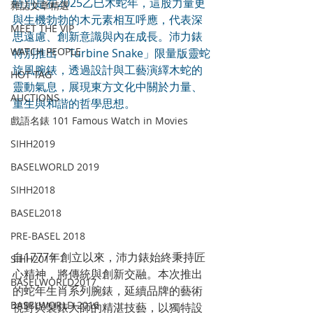
特別是在2025乙巳木蛇年，這股力量更
雜誌文章精選
與生機勃勃的木元素相互呼應，代表深
MEET THE VIP
思遠慮、創新意識與內在成長。沛力錶
WATCH PEOPLE
特別推出「Turbine Snake」限量版靈蛇
旋風腕錶，透過設計與工藝演繹木蛇的
HOT TAG
靈動氣息，展現東方文化中關於力量、
AUCTIONS
重生與和諧的哲學思想。
戲語名錶 101 Famous Watch in Movies
SIHH2019
BASELWORLD 2019
SIHH2018
BASEL2018
PRE-BASEL 2018
自1777年創立以來，沛力錶始終秉持匠
SIHH2017
心精神，將傳統與創新交融。本次推出
BASELWORLD2017
的蛇年生肖系列腕錶，延續品牌的藝術
BASELWORLD 2016
視野與製錶大師的精湛技藝，以獨特設