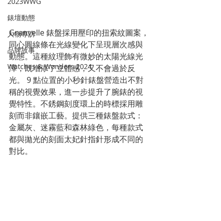
2023WWG
錶壇動態
Granvelle 錶盤採用壓印的扭索紋圖案，
人物專訪
同心圓線條在光線變化下呈現層次感與
品牌故事
動態。這種紋理飾有微妙的太陽光線光
Watches & Wonders 2024
澤，既增添了立體感，又不會過於反
光。 9 點位置的小秒針錶盤營造出不對
稱的視覺效果，進一步提升了腕錶的視
覺特性。不銹鋼刻度環上的時標採用雕
刻而非鑲嵌工藝。提供三種錶盤款式：
金屬灰、迷霧藍和森林綠色，每種款式
都與拋光的刻面太妃針指針形成不同的
對比。