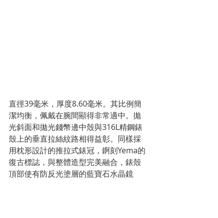
直徑39毫米，厚度8.60毫米。其比例簡
潔均衡，佩戴在腕間顯得非常適中。拋
光斜面和拋光錢幣邊中殼與316L精鋼錶
殼上的垂直拉絲紋路相得益彰。同樣採
用枕形設計的推拉式錶冠，錒刻Yema的
復古標誌，與整體造型完美融合，錶殼
頂部使有防反光塗層的藍寶石水晶鏡
面。這款腕錶擁有50米防水性能，足以
滿足日常佩戴需求。