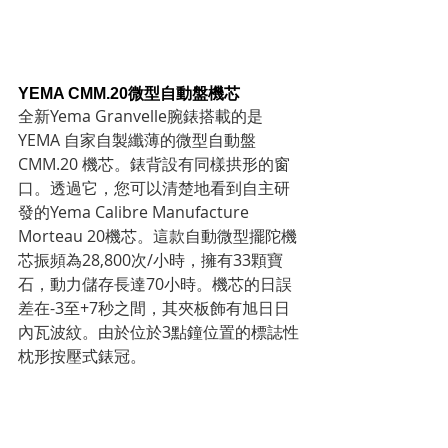
YEMA CMM.20微型自動盤機芯
全新Yema Granvelle腕錶搭載的是
YEMA 自家自製纖薄的微型自動盤 
CMM.20 機芯。錶背設有同樣拱形的窗
口。透過它，您可以清楚地看到自主研
發的Yema Calibre Manufacture 
Morteau 20機芯。這款自動微型擺陀機
芯振頻為28,800次/小時，擁有33顆寶
石，動力儲存長達70小時。機芯的日誤
差在-3至+7秒之間，其夾板飾有旭日日
內瓦波紋。由於位於3點鐘位置的標誌性
枕形按壓式錶冠。