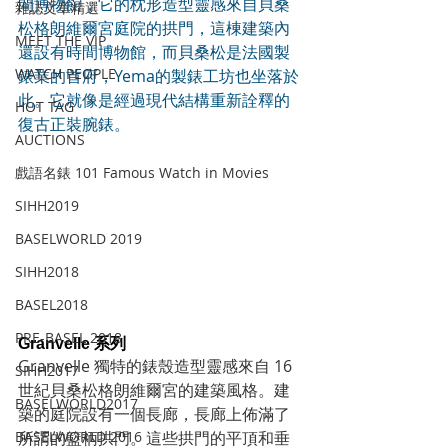
間博物館，它的枕形造型靈感來自貝桑
雜誌文章精選
松格朗維爾宮庭院的拱門，這棟建築內
MEET THE VIP
還設有時間博物館，而貝桑松是法國製
WATCH PEOPLE
錶業的首府，Yema的製錶工坊也坐落於
此。它就像是經過現代結構重新詮釋的
HOT TAG
復古正裝腕錶。
AUCTIONS
戲語名錶 101 Famous Watch in Movies
SIHH2019
BASELWORLD 2019
SIHH2018
BASEL2018
PRE-BASEL 2018
Granvelle 系列
Granvelle 獨特的錶殼造型靈感來自 16 
SIHH2017
世紀貝桑松格朗維爾宮的建築風格。建
BASELWORLD2017
築的庭院設有一個長廊，長廊上佈滿了
所謂的籃柄拱門。這些拱門的平頂和垂
BASELWORLD 2016