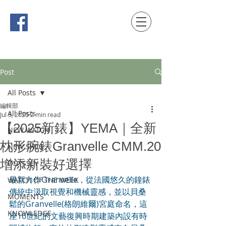
時間觀念 HONG KONG / macau EDITION
Post
All Posts
編輯部
All Posts
Jul 3, 2025
2 min read
【2025新錶】YEMA｜全新
NEW WATCH
枕形腕錶Granvelle CMM.20
NEW SHOP
增添新裝好選擇
ODYSSEY
最新力作Granvelle，從法國悠久的鐘錶
WATCH OF THE WEEK
傳統中汲取視覺和機械靈感，並以貝桑
MOMENTS
鬆的Granvelle(格朗維爾)宮庭命名，這
KNOWLEDGE
座16世紀的文藝復興時期建築內設有時