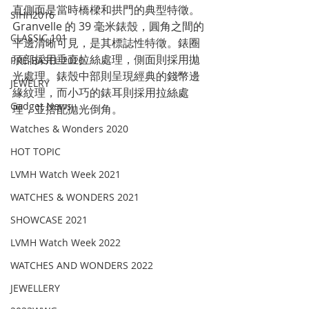
直側面是當時橋樑和拱門的典型特徵。
SIHH2016
Granvelle 的 39 毫米錶殼，圓角之間的
CLASSIC 101
平邊清晰可見，是其標誌性特徵。錶圈
頂部採用垂直拉絲處理，側面則採用拋
PRE-BASEL 2020
光處理。錶殼中部則呈現經典的錢幣邊
JEWELRY
緣紋理，而小巧的錶耳則採用拉絲處
Gadget News
理，並搭配拋光倒角。
Watches & Wonders 2020
HOT TOPIC
LVMH Watch Week 2021
WATCHES & WONDERS 2021
SHOWCASE 2021
LVMH Watch Week 2022
WATCHES AND WONDERS 2022
JEWELLERY