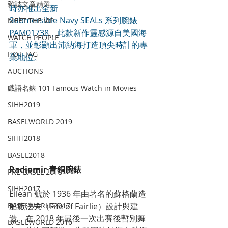
雜誌文章精選
時亦推出全新 
Submersible Navy SEALs 系列腕錶 
MEET THE VIP
PAM01738，此款新作靈感源自美國海
WATCH PEOPLE
軍，並彰顯出沛納海打造頂尖時計的專
HOT TAG
業地位。
AUCTIONS
戲語名錶 101 Famous Watch in Movies
SIHH2019
BASELWORLD 2019
SIHH2018
BASEL2018
Radiomir 青銅腕錶
PRE-BASEL 2018
SIHH2017
Eilean 號於 1936 年由著名的蘇格蘭造
船廠法夫（Fife of Fairlie）設計與建
BASELWORLD2017
造，在 2018 年最後一次出賽後暫別舞
BASELWORLD 2016