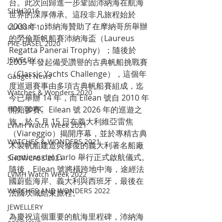
台。此次回歸進一步鞏固沛納海在航海
SIHH2016
世界的深厚傳承。這段非凡旅程始於 
2000 年，沛納海贊助了在摩納哥所舉辦
CLASSIC 101
的勞倫斯帆船賽沛納海盃（Laureus 
PRE-BASEL 2020
Regatta Panerai Trophy）；隨後於 
JEWELRY
2005 年發起備受讚譽的古典帆船挑戰賽
（Classic Yachts Challenge），這個年
Gadget News
度巡迴賽事由多項古典帆船賽組成，迄
Watches & Wonders 2020
今已舉辦 14 年，而 Eilean 號自 2010 年
開始參賽。Eilean 號 2026 年的巡遊之
HOT TOPIC
旅，於 5 月 15 日在義大利維亞雷焦
LVMH Watch Week 2021
（Viareggio）揭開序幕，並於專精古典
WATCHES & WONDERS 2021
木製帆船建造與修復的義大利著名船廠 
Cantiere del Carlo 舉行正式啟航儀式。
SHOWCASE 2021
隨後，Eilean 號將橫跨地中海，途經法
LVMH Watch Week 2022
國蔚藍海岸、義大利與西班牙，最後在
WATCHES AND WONDERS 2022
法國坎城結束旅程。
JEWELLERY
為慶祝這個重要的航海里程碑，沛納海