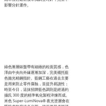
影響分針運作。
綠色漸層錶盤帶有細緻的粒面質感，色
澤由中央向外緣逐漸加深，完美襯托藍
色拋光精鋼指針。藍鋼工藝在過去主要
是用來防止零件腐蝕，並提升易讀性；
時至今日，這抹招牌藍色調則是經過約
攝氏 300 度的精準氧化製程淬煉而成。
米色 Super-LumiNova® 夜光塗層會在