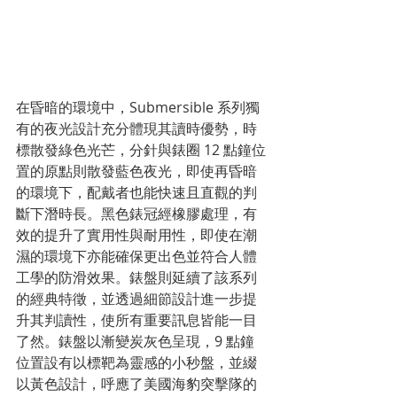
在昏暗的環境中，Submersible 系列獨
有的夜光設計充分體現其讀時優勢，時
標散發綠色光芒，分針與錶圈 12 點鐘位
置的原點則散發藍色夜光，即使再昏暗
的環境下，配戴者也能快速且直觀的判
斷下潛時長。黑色錶冠經橡膠處理，有
效的提升了實用性與耐用性，即使在潮
濕的環境下亦能確保更出色並符合人體
工學的防滑效果。錶盤則延續了該系列
的經典特徵，並透過細節設計進一步提
升其判讀性，使所有重要訊息皆能一目
了然。錶盤以漸變炭灰色呈現，9 點鐘
位置設有以標靶為靈感的小秒盤，並綴
以黃色設計，呼應了美國海豹突擊隊的