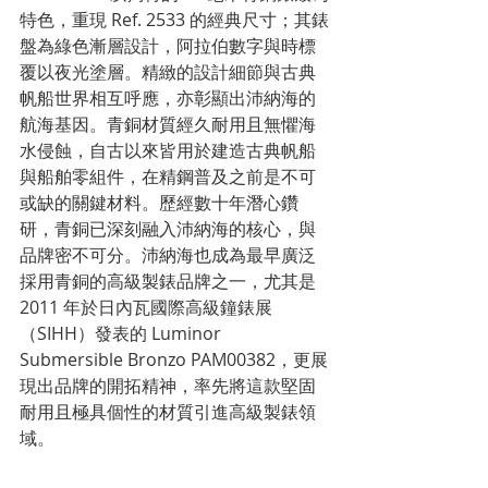
特色，重現 Ref. 2533 的經典尺寸；其錶
盤為綠色漸層設計，阿拉伯數字與時標
覆以夜光塗層。精緻的設計細節與古典
帆船世界相互呼應，亦彰顯出沛納海的
航海基因。青銅材質經久耐用且無懼海
水侵蝕，自古以來皆用於建造古典帆船
與船舶零組件，在精鋼普及之前是不可
或缺的關鍵材料。歷經數十年潛心鑽
研，青銅已深刻融入沛納海的核心，與
品牌密不可分。沛納海也成為最早廣泛
採用青銅的高級製錶品牌之一，尤其是 
2011 年於日內瓦國際高級鐘錶展
（SIHH）發表的 Luminor 
Submersible Bronzo PAM00382，更展
現出品牌的開拓精神，率先將這款堅固
耐用且極具個性的材質引進高級製錶領
域。