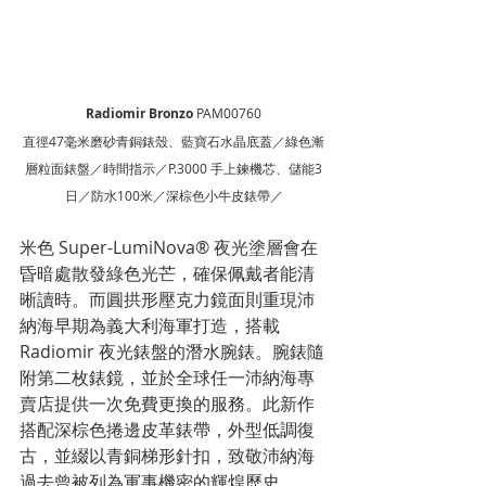
Radiomir Bronzo
 PAM00760
直徑47毫米磨砂青銅錶殼、藍寶石水晶底蓋／綠色漸
層粒面錶盤／時間指示／P.3000 手上鍊機芯、儲能3
日／防水100米／深棕色小牛皮錶帶／
米色 Super-LumiNova® 夜光塗層會在
昏暗處散發綠色光芒，確保佩戴者能清
晰讀時。而圓拱形壓克力鏡面則重現沛
納海早期為義大利海軍打造，搭載 
Radiomir 夜光錶盤的潛水腕錶。腕錶隨
附第二枚錶鏡，並於全球任一沛納海專
賣店提供一次免費更換的服務。此新作
搭配深棕色捲邊皮革錶帶，外型低調復
古，並綴以青銅梯形針扣，致敬沛納海
過去曾被列為軍事機密的輝煌歷史。