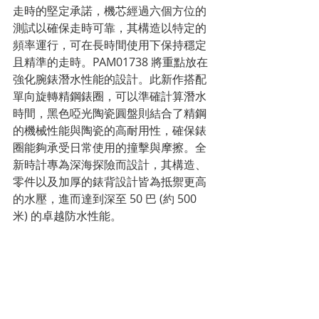
走時的堅定承諾，機芯經過六個方位的
測試以確保走時可靠，其構造以特定的
頻率運行，可在長時間使用下保持穩定
且精準的走時。PAM01738 將重點放在
強化腕錶潛水性能的設計。此新作搭配
單向旋轉精鋼錶圈，可以準確計算潛水
時間，黑色啞光陶瓷圓盤則結合了精鋼
的機械性能與陶瓷的高耐用性，確保錶
圈能夠承受日常使用的撞擊與摩擦。全
新時計專為深海探險而設計，其構造、
零件以及加厚的錶背設計皆為抵禦更高
的水壓，進而達到深至 50 巴 (約 500 
米) 的卓越防水性能。