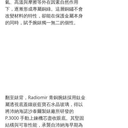
氣、高溫與摩擦等外在因素自然作用
下，逐漸形成專屬銅綠。這層銅鏽不會
改變材料的特性，卻能在保護金屬本身
的同時，賦予腕錶獨一無二的個性。
翻至錶背，Radiomir 青銅腕錶採用鈦金
屬透視底蓋鑲嵌藍寶石水晶玻璃，得以
將沛納海諾沙泰爾製錶廠所研發的 
P.3000 手動上鍊機芯盡收眼底。其堅固
結構與可靠性能，承襲自沛納海早期為