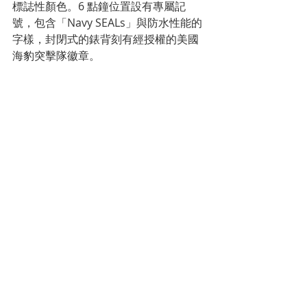
標誌性顏色。6 點鐘位置設有專屬記
號，包含「Navy SEALs」與防水性能的
字樣，封閉式的錶背刻有經授權的美國
海豹突擊隊徽章。
此新作配有兩條錶帶，可透過錶帶快拆
系統快速切換風格。第一條黑色橡膠錶
帶是挑戰艱鉅水下任務的理想之選，第
二條灰色帆布錶帶則適合打造硬朗果敢
的造型風格。 Submersible Navy 