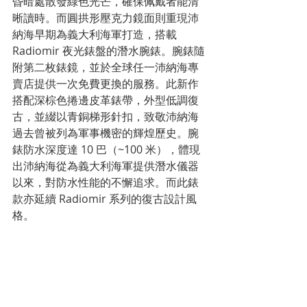
昏暗處散發綠色光芒，確保佩戴者能清
晰讀時。而圓拱形壓克力鏡面則重現沛
納海早期為義大利海軍打造，搭載 
Radiomir 夜光錶盤的潛水腕錶。腕錶隨
附第二枚錶鏡，並於全球任一沛納海專
賣店提供一次免費更換的服務。此新作
搭配深棕色捲邊皮革錶帶，外型低調復
古，並綴以青銅梯形針扣，致敬沛納海
過去曾被列為軍事機密的輝煌歷史。腕
錶防水深度達 10 巴（~100 米），體現
出沛納海從為義大利海軍提供潛水儀器
以來，對防水性能的不懈追求。而此錶
款亦延續 Radiomir 系列的復古設計風
格。