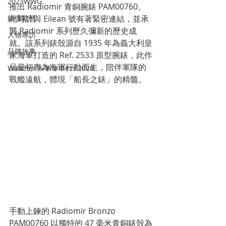
2023WWG
推出 Radiomir 青銅腕錶 PAM00760。
此時計與 Eilean 號有著緊密連結，並承
錶壇動態
襲 Radiomir 系列歷久彌新的歷史成
人物專訪
就。該系列錶殼源自 1935 年為義大利皇
品牌故事
家海軍打造的 Ref. 2533 原型腕錶，此作
品最初專為海軍行動而生，陪伴軍隊的
Watches & Wonders 2024
戰艦遠航，體現「船長之錶」的精髓。
手動上鍊的 Radiomir Bronzo 
PAM00760 以獨特的 47 毫米青銅錶殼為