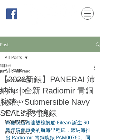
時間觀念 HONG KONG / macau EDITION
Post
All Posts
編輯部
All Posts
Jun 25
8 min read
【2026新錶】PANERAI 沛
NEW WATCH
納海｜全新 Radiomir 青銅
NEW SHOP
腕錶、Submersible Navy
ODYSSEY
SEALs系列腕錶
WATCH OF THE WEEK
MOMENTS
為慶祝百慕達雙桅帆船 Eilean 誕生 90 
週年這個重要的航海里程碑，沛納海推
KNOWLEDGE
出 Radiomir 青銅腕錶 PAM00760。同