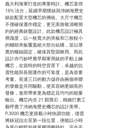
義大利海軍打造的專業時計。機芯直徑 
16½ 法分，延續早期懷錶與沛納海歷史
錶款配置大型機芯的傳統。大尺寸機芯
不僅確保運作穩定，更完美致敬清晰簡
約的經典錶盤設計。此款機芯設計極具
辨識度，以一枚寬大的夾板和三枚較小
的輔助夾板覆蓋絕大部分結構，並以厚
實的螺絲固定，確保其堅固耐用。而此
設計亦巧妙呼應早期軍用錶的手動上鍊
機芯，在當時的時空背景下，卓越的抗
震性能與長期運作的可靠度，是為首要
考量。長達三日的動力儲存由兩個串聯
的發條盒共同驅動，使其容納更細長的
發條，進而帶來更為穩定且均勻的能量
輸出。機芯內含 21 顆寶石，精緻打磨工
藝呼應了沛納海歷史機芯的設計美學。
P.3000 機芯更搭載小時快調功能，僅需
將錶冠拉出至第一段位置，便能以小時
為單位輕鬆前後單獨調整時針，完全不