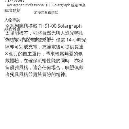
2023WWG
Aquaracer Professional 100 Solargraph 腕錶28毫
錶壇動態
米極光白鑲鑽款
人物專訪
全系列腕錶搭載 TH51-00 Solargraph 
品牌故事
太陽能機芯，可將自然光與人造光轉換
Watches & Wonders 2024
為穩定可靠的能源來源。僅需 14 小時光
照即可完成充電，充滿電後可提供長達 
8 個月的自主運行，帶來輕鬆無憂的佩
戴體驗，在確保流暢性能的同時，亦保
留優雅風格，適合任何場合，映照佩戴
者獨具風格並勇於冒險的精神。