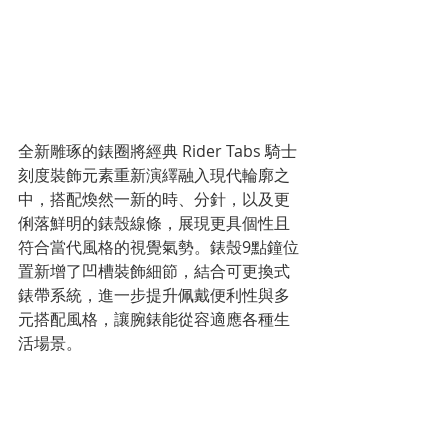
全新雕琢的錶圈將經典 Rider Tabs 騎士
刻度裝飾元素重新演繹融入現代輪廓之
中，搭配煥然一新的時、分針，以及更
俐落鮮明的錶殼線條，展現更具個性且
符合當代風格的視覺氣勢。錶殼9點鐘位
置新增了凹槽裝飾細節，結合可更換式
錶帶系統，進一步提升佩戴便利性與多
元搭配風格，讓腕錶能從容適應各種生
活場景。