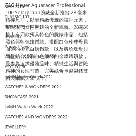
TAG Heuer Aquaracer Professional 
SIHH2016
100 Solargraph腕錶全新推出 28 毫米
CLASSIC 101
錶徑尺寸，以更精緻優雅的設計元素，
展現現代女性腕錶的全新風貌。28毫米
PRE-BASEL 2020
推出有四款獨具特色的腕錶作品，包括
JEWELRY
黑色與藍色鑲鑽款、搭配白色珍珠母貝
Gadget News
面盤的極光白鑲鑽款、以及將珍珠母貝
面盤結合溫潤金色細節的金燦鑲鑽款，
Watches & Wonders 2020
是專為追求優雅品味、精緻生活與冒險
HOT TOPIC
精神的女性打造，完美結合卓越製錶技
LVMH Watch Week 2021
術與細膩美學設計。
WATCHES & WONDERS 2021
SHOWCASE 2021
LVMH Watch Week 2022
WATCHES AND WONDERS 2022
JEWELLERY