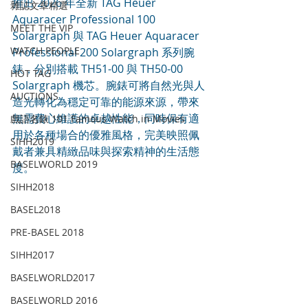
推出 2026 年全新 TAG Heuer 
雜誌文章精選
Aquaracer Professional 100 
MEET THE VIP
Solargraph 與 TAG Heuer Aquaracer 
WATCH PEOPLE
Professional 200 Solargraph 系列腕
錶，分別搭載 TH51-00 與 TH50-00 
HOT TAG
Solargraph 機芯。腕錶可將自然光與人
AUCTIONS
造光轉化為穩定可靠的能源來源，帶來
無需費心維護的卓越性能，同時保有適
戲語名錶 101 Famous Watch in Movies
用於各種場合的優雅風格，完美映照佩
SIHH2019
戴者兼具精緻品味與探索精神的生活態
BASELWORLD 2019
度。
SIHH2018
BASEL2018
PRE-BASEL 2018
SIHH2017
BASELWORLD2017
BASELWORLD 2016