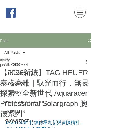
時間觀念 HONG KONG / macau EDITION
Post
All Posts
編輯部
All Posts
Jun 18
3 min read
【2026新錶】TAG HEUER
NEW WATCH
泰格豪雅｜馭光而行，無畏
NEW SHOP
探索：全新世代 Aquaracer
ODYSSEY
Professional Solargraph 腕
WATCH OF THE WEEK
MOMENTS
錶系列
KNOWLEDGE
TAG Heuer 持續傳承創新與冒險精神，