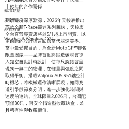
2023WWG
十餘年的合作關係
錶壇動態
人物專訪
延續這份深厚淵源，2026年天梭表推出
五款全新T-Race競速系列腕錶，天梭表
品牌故事
全台直營專賣店將於5/1起上市開賣。以
Watches & Wonders 2024
更前瞻的設計語言回應當代競速美學。
當中最受矚目的，為全新MotoGP™聯名
限量腕錶——品牌首度將鍛造碳材質導
入鏤空自動計時設計，使每只腕錶皆呈
現獨一無二的紋理，在輕量與強度之間
取得平衡。搭載Valjoux A05.951鏤空計
時機芯，將機械運作清晰展現，如同賽
道引擎般節奏分明，進一步強化時間與
速度的連結。全球限量2,026只，台灣配
額僅80只，附安全帽造型收藏錶盒，兼
具稀有性與收藏價值。