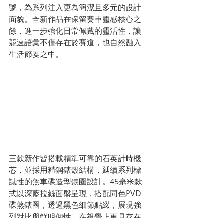
號，為系列注入更為簡潔且多元的設計
面貌。全新作品在保留賽車靈感核心之
餘，進一步強化日常佩戴的靈活性，讓
競速語彙不僅存在於賽道，也自然融入
生活節奏之中。
三款新作皆搭載精準可靠的石英計時機
芯，並採用精鋼錶殼結構，延續系列標
誌性的煞車碟造型錶圈設計。45毫米款
式以深藍拉絲面盤呈現，搭配同色PVD
碟煞錶圈，透過黑色細節點綴，展現強
烈對比與鮮明個性，在視覺上更具存在