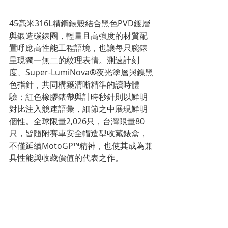
45毫米316L精鋼錶殼結合黑色PVD鍍層
與鍛造碳錶圈，輕量且高強度的材質配
置呼應高性能工程語境，也讓每只腕錶
呈現獨一無二的紋理表情。測速計刻
度、Super-LumiNova®夜光塗層與鎳黑
色指針，共同構築清晰精準的讀時體
驗；紅色橡膠錶帶與計時秒針則以鮮明
對比注入競速語彙，細節之中展現鮮明
個性。全球限量2,026只，台灣限量80
只，皆隨附賽車安全帽造型收藏錶盒，
不僅延續MotoGP™精神，也使其成為兼
具性能與收藏價值的代表之作。