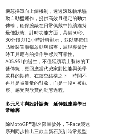
機芯採單向上鍊機制，透過滾珠軸承驅
動自動盤運作，提供高效且穩定的動力
傳輸，確保腕錶在日常佩戴中持續維持
最佳狀態。計時功能方面，具備60秒、
30分鐘與12小時計時顯示，並以雙按鈕
凸輪裝置順暢啟動與歸零，展現專業計
時工具應有的操作手感與可靠性。
A05.951的誕生，不僅延續瑞士製錶的工
藝傳統，更回應當代藏家對性能與美學
兼具的期待。在鏤空結構之下，時間不
再只是被測量的對象，而是一段可被觀
察、感受與欣賞的動態過程。
多元尺寸與設計語彙　延伸競速美學日
常輪廓
除MotoGP™聯名限量款外，T-Race競速
系列同步推出三款全新石英計時常規型