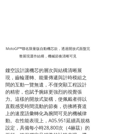
MotoGP™聯名限量版自動機芯款，透過開放式面盤完
整展現運作結構，機械節奏清晰可見
鏤空設計讓機芯的層次與結構清晰展
現，齒輪運轉、能量傳遞與計時模組之
間的互動一覽無遺，不僅突顯工程設計
的精密，也賦予腕錶更強烈的視覺張
力。這樣的開放式架構，使佩戴者得以
直觀感受時間流動的節奏，彷彿將賽道
上的速度語彙轉化為腕間可見的機械律
動。在性能表現上，A05.951延續高規格
設定，具備每小時28,800次（4赫茲）的