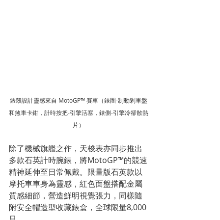
錶殼設計靈感來自 MotoGP™ 賽車（錶圈-制動剎車盤
和煞車卡鉗，計時按把-引擎活塞，錶側-引擎冷卻散熱
片）
除了機械旗艦之作，天梭表亦同步推出
多款石英計時腕錶，將MotoGP™的競速
精神延伸至日常佩戴。限量版石英款以
摩托車車身為靈感，紅色面盤搭配金屬
質感細節，營造鮮明視覺張力，同樣隨
附安全帽造型收藏錶盒，全球限量8,000
只。