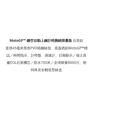
MotoGP™ 鏤空自動上鍊計時腕錶限量版
 石英款
直徑45毫米黑色PVD精鋼錶殼、底蓋鐫刻MotoGP™標
誌／時間指示、計時盤、測速計、日期顯示／瑞士原
廠EOL石英機芯／防水100米／全球限量8000只、附
特殊安全帽造型錶盒