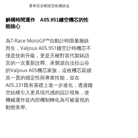
賽車安全帽造型收藏錶盒
解構時間運作　A05.951鏤空機芯的性
能核心
為T-Race MotoGP™自動計時限量腕錶
而生，Valjoux A05.951鏤空計時機芯不
僅是技術升級，更是天梭對當代製錶語
言的一次重新詮釋。承襲源自汝拉山谷
的Valjoux A05機芯家族，這枚機芯延續
其一貫的穩定性與專業性能，並在
A05.231既有基礎上進一步進化，透過鏤
空結構引入更具現代感的設計視角，使
機械運作從內部機制轉化為可被凝視的
動態美學。