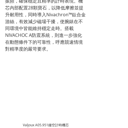
振頻，確保穩定且精準的計時表現。機
芯內部配置28顆寶石，以降低摩擦並提
升耐用性，同時導入Nivachron™鈦合金
游絲，有效減少磁場干擾，使腕錶在不
同環境中皆能維持穩定走時。搭載
NIVACHOC A防震系統，則進一步強化
在動態條件下的可靠性，呼應競速情境
對精準度的嚴苛要求。
Valjoux A05.951鏤空計時機芯