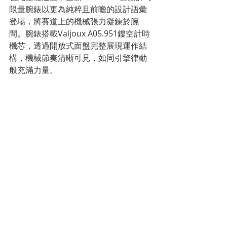
限量腕錶以更為純粹且前瞻的設計語彙
登場，將賽道上的機械張力凝鍊於腕
間。腕錶搭載Valjoux A05.951鏤空計時
機芯，透過開放式面盤完整展現運作結
構，機械節奏清晰可見，如同引擎律動
般充滿力量。