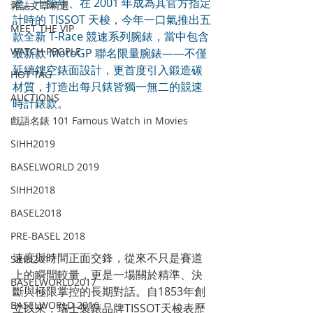
達二十餘年、在 2001 年成為其官方指定
雜誌文章精選
計時的 TISSOT 天梭，今年一口氣推出五
MEET THE VIP
款全新 T-Race 競速系列腕錶，當中包含
WATCH PEOPLE
最新款 MotoGP 聯名限量腕錶——不僅
延續鏤空錶面設計，更首度引入鍛造碳
HOT TAG
材質，打造出每只錶皆獨一無二的競速
AUCTIONS
時計錶款。
戲語名錶 101 Famous Watch in Movies
SIHH2019
BASELWORLD 2019
SIHH2018
BASEL2018
PRE-BASEL 2018
速度與時間正面交鋒，從來不只是賽道
SIHH2017
上的瞬間較量，更是一場關於精準、決
BASELWORLD2017
斷與極限掌控的長期對話。自1853年創
BASELWORLD 2016
立以來，瑞士製錶品牌TISSOT天梭表歷