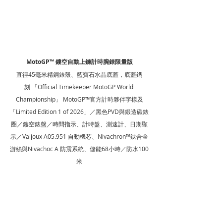
MotoGP™ 鏤空自動上鍊計時腕錶限量版
直徑45毫米精鋼錶殼、藍寶石水晶底蓋，底蓋鐫
刻 「Official Timekeeper MotoGP World 
Championship」 MotoGP™官方計時夥伴字樣及
「Limited Edition 1 of 2026」／黑色PVD與鍛造碳錶
圈／鏤空錶盤／時間指示、計時盤、測速計、日期顯
示／Valjoux A05.951 自動機芯、Nivachron™鈦合金
游絲與Nivachoc A 防震系統、儲能68小時／防水100
米