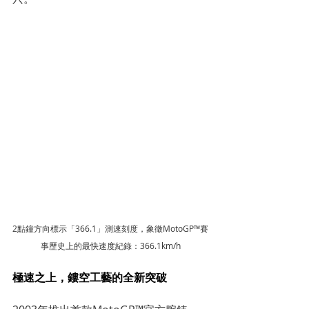
2點鐘方向標示「366.1」測速刻度，象徵MotoGP™賽
事歷史上的最快速度紀錄：366.1km/h
極速之上，鏤空工藝的全新突破