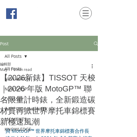
時間觀念 HONG KONG / macau EDITION
Post
All Posts
編輯部
All Posts
May 11
6 min read
【2026新錶】TISSOT 天梭
NEW WATCH
｜2026 年版 MotoGP™ 聯
NEW SHOP
名限量計時錶，全新鍛造碳
ODYSSEY
材質再掀世界摩托車錦標賽
WATCH OF THE WEEK
MOMENTS
新極速風潮
KNOWLEDGE
與 MotoGP™ 世界摩托車錦標賽合作長