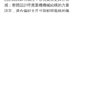
感；整體設計呼應重機機械結構的力量
語言，適合偏好大尺寸與鮮明風格的佩
戴者。相較之下，兩款38毫米版本（黑
色與深藍）則提供更為精緻內斂的選
擇。直向拉絲面盤搭配同色橡膠錶帶，
營造一致且流暢的視覺層次，在低調之
中保有T-Race一貫的運動基因。鎳色指
針與時標覆以Super-LumiNova®夜光塗
層，確保在各種光線條件下皆能清晰讀
時，同時提升整體實用性。透過尺寸與
設計語彙的延伸，T-Race競速系列在動
感與精緻之間取得平衡，讓不同風格的
佩戴者皆能找到契合自身節奏的選擇，
也進一步完整了從賽道靈感到日常風格
的多元輪廓。