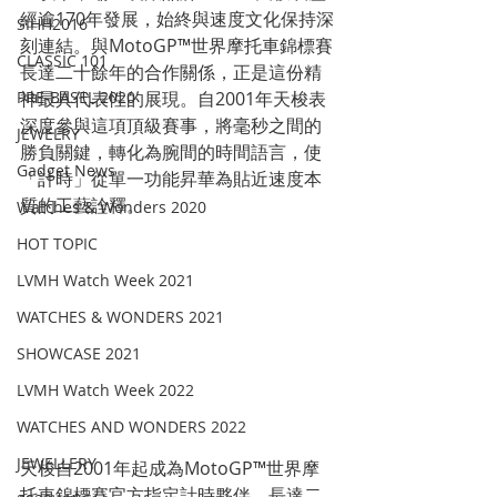
經逾170年發展，始終與速度文化保持深
SIHH2016
刻連結。與MotoGP™世界摩托車錦標賽
CLASSIC 101
長達二十餘年的合作關係，正是這份精
神最具代表性的展現。自2001年天梭表
PRE-BASEL 2020
深度參與這項頂級賽事，將毫秒之間的
JEWELRY
勝負關鍵，轉化為腕間的時間語言，使
Gadget News
「計時」從單一功能昇華為貼近速度本
質的工藝詮釋。
Watches & Wonders 2020
HOT TOPIC
LVMH Watch Week 2021
WATCHES & WONDERS 2021
SHOWCASE 2021
LVMH Watch Week 2022
WATCHES AND WONDERS 2022
JEWELLERY
天梭自2001年起成為MotoGP™世界摩
托車錦標賽官方指定計時夥伴，長達二