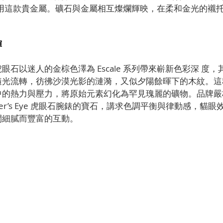
列首次採用這款貴金屬。礦石與金屬相互燦爛輝映，在柔和金光的襯
輝
眼石以迷人的金棕色澤為 Escale 系列帶來嶄新色彩深 度
隨光流轉，彷彿沙漠光影的漣漪，又似夕陽餘暉下的木紋。這
中的熱力與壓力，將原始元素幻化為罕見瑰麗的礦物。品牌嚴
 Tiger’s Eye 虎眼石腕錶的寶石，講求色調平衡與律動感，
間細膩而豐富的互動。