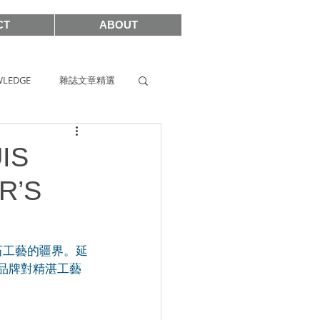
CT
ABOUT
LEDGE
雜誌文章精選
s
SIHH2019
IS
R’S
2017
性寶石工藝的疆界。延
為品牌對精湛工藝
SHOWCASE 2021