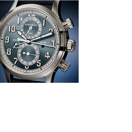
感、生活、哲學
re
TION
雜 誌