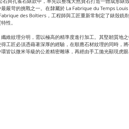
le 綠松石與孔雀石錶款中，率先以整塊天然寶石打造一體成形錶
挑戰之一。在隸屬於 La Fabrique du Temps Louis V
Fabrique des Boîtiers，工程師與工匠重新常制定了錶
質特性。
、纖維紋理分明，需以極高的精準度進行加工。其堅韌質地之
使得工匠必須憑藉著深厚的經驗，在順應石材紋理的同時，將
中環皆以微米等級的公差精密雕琢，再經由手工拋光顯現虎眼