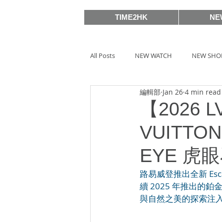
TIME2HK
NE
All Posts
NEW WATCH
NEW SHO
編輯部
Jan 26
4 min read
MEET THE VIP
WATCH PEOPLE
【2026 
VUITTO
BASELWORLD 2019
SIHH2018
EYE 虎
路易威登推出全新 Esc
BASELWORLD 2016
SIHH2016
續 2025 年推出
與自然之美的探索注
Watches & Wonders 2020
HOT 