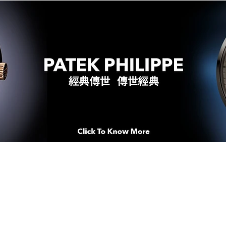
WATCHES & MOMENTS 腕錶、美
imeSqua
念 HONG KONG / macau EDI
人 世 界 專 業 鐘 錶 先 驅 