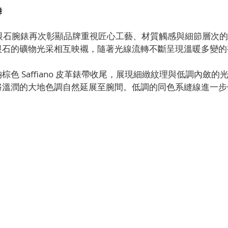
舞
’s Eye 虎眼石腕錶再次彰顯品牌重視匠心工藝、材質觸感與細節層
眼石的礦物光采相互映襯，隨著光線流轉不斷呈現溫暖多變的
色 Saffiano 皮革錶帶收尾，展現細緻紋理與低調內斂
將溫潤的大地色調自然延展至腕間。低調的同色系縫線進一步