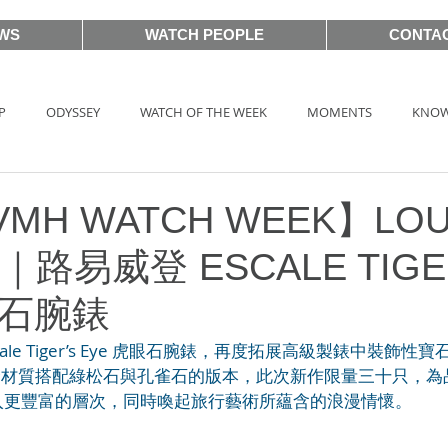
WS
WATCH PEOPLE
CONTA
P
ODYSSEY
WATCH OF THE WEEK
MOMENTS
KNOW
HOT TAG
AUCTIONS
戲語名錶 101 Famous Watch in Movie
LVMH WATCH WEEK】LOU
N｜路易威登 ESCALE TIGE
BASEL2018
PRE-BASEL 2018
SIHH2017
BASELWORLD
眼石腕錶
ale Tiger’s Eye 虎眼石腕錶，再度拓展高級製錶中裝飾
CLASSIC 101
PRE-BASEL 2020
JEWELRY
Gadget News
的鉑金材質搭配綠松石與孔雀石的版本，此次新作限量三十只，
入更豐富的層次，同時喚起旅行藝術所蘊含的浪漫情懷。
TOPIC
LVMH Watch Week 2021
WATCHES & WONDERS 2021