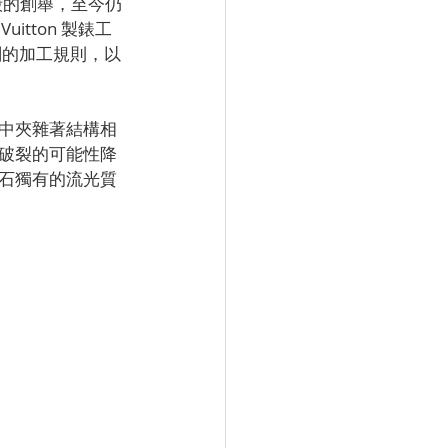
殼的創舉，至今仍
uitton 製錶工
殼銑削的加工規則，以
中夾雜著結構相
破裂的可能性降
石獨有的流光質