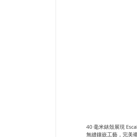
40 毫米錶殼展現 E
無縫鑲嵌工藝，完美