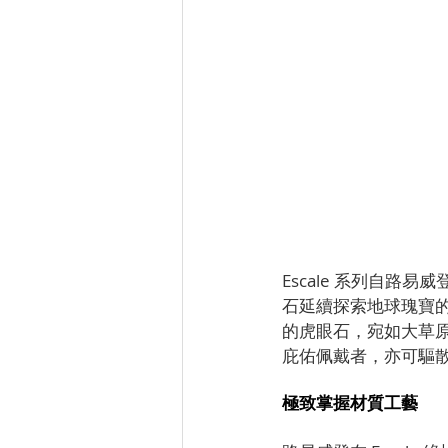
Escale 系列自
石延續探索地球瑰寶
的虎眼石，宛如大草
庇佑佩戴者，亦可驅
極致掌握材質工藝