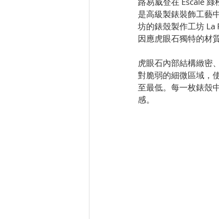
路易威登在 Esca
是高級製錶裝飾工藝中最嚴苛的
坊的錶殼製作工坊 La 
因應虎眼石獨特的材
虎眼石內部結構緻密
對脆弱的細微區域，
至最低。每一枚錶殼
感。