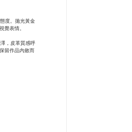
次的態度。拋光黃金
視覺表情。
的光澤，皮革質感呼
保留作品內斂而