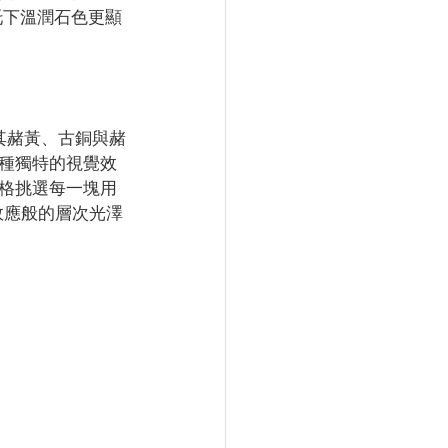
托下溫潤石色更顯
，其赭黃、古銅與赭
種獨特的視覺效
格挑選每一塊用
貓眼效應般的層次光澤