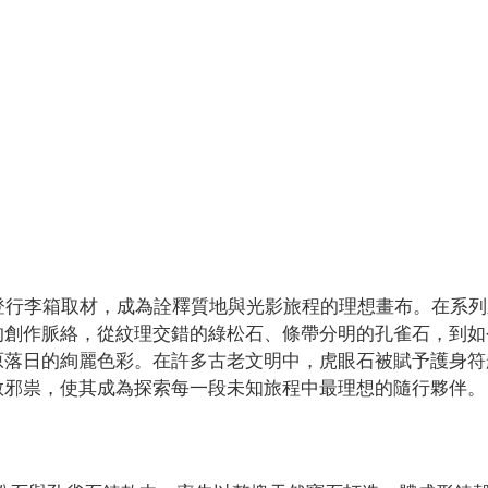
路易威登行李箱取材，成為詮釋質地與光影旅程的理想畫布。在系
的創作脈絡，從紋理交錯的綠松石、條帶分明的孔雀石，到如
原落日的絢麗色彩。在許多古老文明中，虎眼石被賦予護身符
散邪祟，使其成為探索每一段未知旅程中最理想的隨行夥伴。