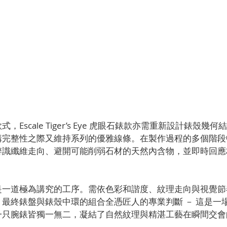
Escale Tiger’s Eye 虎眼石錶款亦需重新設計錶殼幾
構完整性之際又維持系列的優雅線條。在製作過程的多個階段
辨識纖維走向、避開可能削弱石材的天然內含物，並即時回應
是一道極為講究的工序。需依色彩和諧度、紋理走向與視覺節
最終錶盤與錶殼中環的組合全憑匠人的專業判斷 － 這是一
一只腕錶皆獨一無二，凝結了自然紋理與精湛工藝在瞬間交會