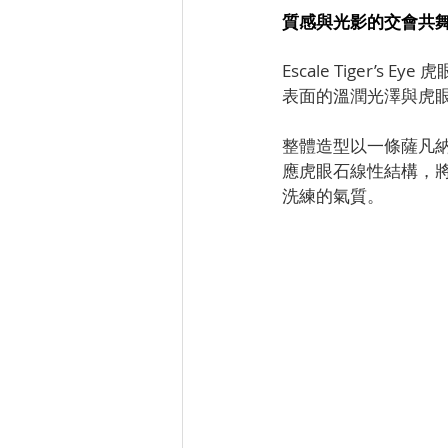
質感與光影的交會共
Escale Tiger
表面的溫潤光澤與虎
整體造型以一條薩凡納棕
應虎眼石線性結構，
洗練的氣質。