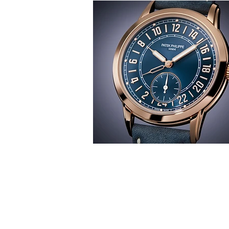
T
時間觀
華 