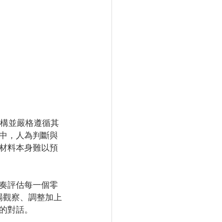
何結構並嚴格遵循其
中，人為判斷與
材料本身難以預
奏評估每一個零
場觀察、調整加上
的對話。