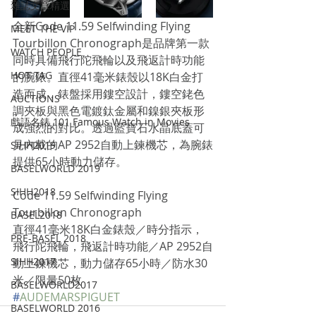
雜誌文章精選
全新Code 11.59 Selfwinding Flying 
MEET THE VIP
Tourbillon Chronograph是品牌第一款
WATCH PEOPLE
同時具備飛行陀飛輪以及飛返計時功能
HOT TAG
的腕錶。直徑41毫米錶殼以18K白金打
造而成，錶盤採用鏤空設計，鏤空銠色
AUCTIONS
調夾板與黑色電鍍鈦金屬和鎳銀夾板形
戲語名錶 101 Famous Watch in Movies
成強烈的對比。透過藍寶石水晶底蓋可
見內載的AP 2952自動上鍊機芯，為腕錶
SIHH2019
提供65小時動力儲存。
BASELWORLD 2019
SIHH2018
Code 11.59 Selfwinding Flying 
Tourbillon Chronograph
BASEL2018
直徑41毫米18K白金錶殼／時分指示，
PRE-BASEL 2018
飛行陀飛輪，飛返計時功能／AP 2952自
SIHH2017
動上鍊機芯，動力儲存65小時／防水30
米／限量50枚
BASELWORLD2017
#
AUDEMARSPIGUET
BASELWORLD 2016