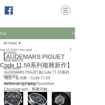
時間觀念 HONG KONG / macau EDITION
Post
All Posts
Sep 14, 2020
1 min read
All Posts
【AUDEMARS PIGUET
NEW WATCH
Code 11.59系列複雜新作】
NEW SHOP
AUDEMARS PIGUET為Code 11.59系列
ODYSSEY
增添一名大將－Code 11.59 
Selfwinding Flying Tourbillon 
WATCH OF THE WEEK
Chronograph，限量50枚。
MOMENTS
KNOWLEDGE