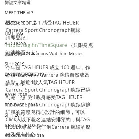
雜誌文章精選
MEET THE VIP
機會來了！1對1 感受TAG HEUER 
WATCH PEOPLE
Carrera Sport Chronograph腕錶
HOT TAG
請即登記： 
AUCTIONS
https://tag.hr/TimeSquare
 （只限身處
港澳地區人士）
戲語名錶 101 Famous Watch in Movies
SIHH2019
今年是 TAG HEUER 成立 160 週年，作
BASELWORLD 2019
為旗艦級系列，Carrera 腕錶自然成為
焦點。最近4款人氣TAG HEUER 
SIHH2018
Carrera Sport Chronograph腕錶已經
BASEL2018
到港，想1對1親身感受TAG HEUER 
Carrera Sport Chronograph腕錶線條
PRE-BASEL 2018
細膩的質感與精心設計的細節，可以
SIHH2017
Click入以下報名連結安排預約，與TAG 
BASELWORLD2017
HEUER專家一起了解Carrera 腕錶的歷
史及獨有特色！
BASELWORLD 2016