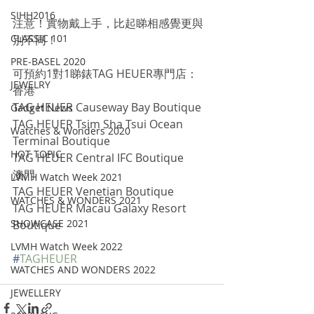
SIHH2016
注意！實物戴上手，比起睇相感覺更與
CLASSIC 101
別不同！
PRE-BASEL 2020
可預約1對1睇錶TAG HEUER專門店：
JEWELRY
香港
TAG HEUER Causeway Bay Boutique
Gadget News
TAG HEUER Tsim Sha Tsui Ocean 
Watches & Wonders 2020
Terminal Boutique
HOT TOPIC
TAG HEUER Central IFC Boutique
澳門
LVMH Watch Week 2021
TAG HEUER Venetian Boutique
WATCHES & WONDERS 2021
TAG HEUER Macau Galaxy Resort 
SHOWCASE 2021
Boutique
LVMH Watch Week 2022
#
TAGHEUER
WATCHES AND WONDERS 2022
JEWELLERY