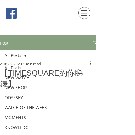
時間觀念 HONG KONG / macau EDITION
Post
All Posts
Aug 26, 2020
1 min read
All Posts
【TIMESQUARE約你睇
NEW WATCH
錶】
NEW SHOP
ODYSSEY
WATCH OF THE WEEK
MOMENTS
KNOWLEDGE