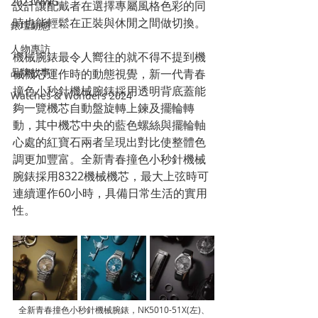
2023WWG
設計讓配戴者在選擇專屬風格色彩的同
時也能輕鬆在正裝與休閒之間做切換。
錶壇動態
人物專訪
機械腕錶最令人嚮往的就不得不提到機
品牌故事
械機芯運作時的動態視覺，新一代青春
撞色小秒針機械腕錶採用透明背底蓋能
Watches & Wonders 2024
夠一覽機芯自動盤旋轉上鍊及擺輪轉
動，其中機芯中央的藍色螺絲與擺輪軸
心處的紅寶石兩者呈現出對比使整體色
調更加豐富。全新青春撞色小秒針機械
腕錶採用8322機械機芯，最大上弦時可
連續運作60小時，具備日常生活的實用
性。
全新青春撞色小秒針機械腕錶，NK5010-51X(左)、