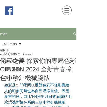
時間觀念 HONG KONG / macau EDITION
Post
All Posts
編輯部
All Posts
Aug 27, 2024
2 min read
侘寂之美 探索你的專屬色彩
NEW WATCH
CITIZEN 2024 全新青春撞
NEW SHOP
色小秒針機械腕錶
ODYSSEY
色彩是一門學問，選對色彩不僅影響給
WATCH OF THE WEEK
人的印象同時也為自己增添自信。因應
MOMENTS
夏末初秋，CITIZEN推出以日式庭園枯山
KNOWLEDGE
水沉穩內斂色系的三款小秒針機械腕