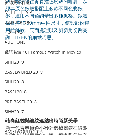
錶，繼承過往青春撞色腕錶的輪廓，以
雜誌文章精選
經典原色錶殼搭配上多款不同色彩錶
MEET THE VIP
盤，運用不同色調帶出多種風格。錶殼
WATCH PEOPLE
採百搭40.00mm中性尺寸，錶殼部份運
用拉絲紋、亮面處理以及斜切角切割突
HOT TAG
顯CITIZEN的細緻巧思。
AUCTIONS
戲語名錶 101 Famous Watch in Movies
SIHH2019
BASELWORLD 2019
SIHH2018
BASEL2018
PRE-BASEL 2018
SIHH2017
時尚釘紋與波紋連結出時尚新美學
BASELWORLD2017
新一代青春撞色小秒針機械腕錶在錶盤
BASELWORLD 2016