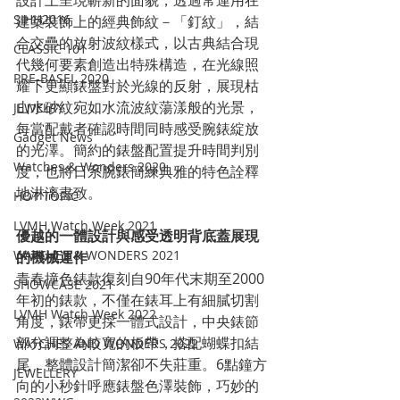
設計上呈現嶄新的面貌，透過常運用在
SIHH2016
建築裝飾上的經典飾紋－「釘紋」，結
合交疊的放射波紋樣式，以古典結合現
CLASSIC 101
代幾何要素創造出特殊構造，在光線照
PRE-BASEL 2020
耀下更顯錶盤對於光線的反射，展現枯
山水砂紋宛如水流波紋蕩漾般的光景，
JEWELRY
每當配戴者確認時間同時感受腕錶綻放
Gadget News
的光澤。簡約的錶盤配置提升時間判別
Watches & Wonders 2020
度，也將日系腕錶簡練典雅的特色詮釋
地淋漓盡致。
HOT TOPIC
LVMH Watch Week 2021
優越的一體設計與感受透明背底蓋展現
WATCHES & WONDERS 2021
的機械運作
青春撞色錶款復刻自90年代末期至2000 
SHOWCASE 2021
年初的錶款，不僅在錶耳上有細膩切割
LVMH Watch Week 2022
角度，錶帶更採一體式設計，中央錶節
部分調整為較寬的板帶，搭配蝴蝶扣結
WATCHES AND WONDERS 2022
尾，整體設計簡潔卻不失莊重。6點鐘方
JEWELLERY
向的小秒針呼應錶盤色澤裝飾，巧妙的