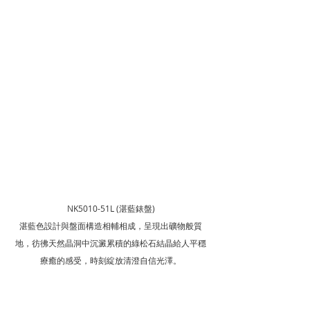
NK5010-51L (湛藍錶盤)
湛藍色設計與盤面構造相輔相成，呈現出礦物般質
地，彷彿天然晶洞中沉澱累積的綠松石結晶給人平穩
療癒的感受，時刻綻放清澄自信光澤。