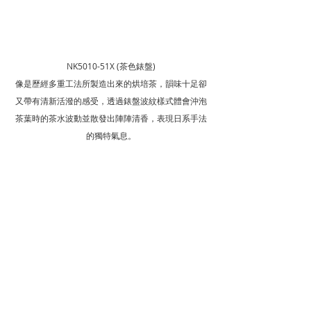
NK5010-51X (茶色錶盤)
像是歷經多重工法所製造出來的烘培茶，韻味十足卻
又帶有清新活潑的感受，透過錶盤波紋樣式體會沖泡
茶葉時的茶水波動並散發出陣陣清香，表現日系手法
的獨特氣息。