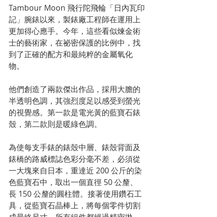
Tambour Moon 飛行陀飛輪「日內瓦印
記」腕錶以來，製錶廠工程師在運用上
更加得心應手。今年，這些看似煉金術
士的藝術家，在祕密保護的比例中，找
到了正確的配方和最純粹的金屬氧化
物。
他們創造了兩款傑出作品，採用大膽的
半透明色調，其強烈度足以感受到螢光
的視覺感。第一款是電光黃的藍寶石錶
殼，第二款則是暖綠色調。
為使每支手錶的錶殼中層、錶殼背面及
錶橋的路威標誌色彩分毫不差，必須從
一大塊來自日本，重達近 200 公斤的染
色藍寶石中，取出一個直徑 50 公釐、
長 150 公釐的圓柱體。接著使用鑽石工
具，從藍寶石晶棒上，將每個零件切割