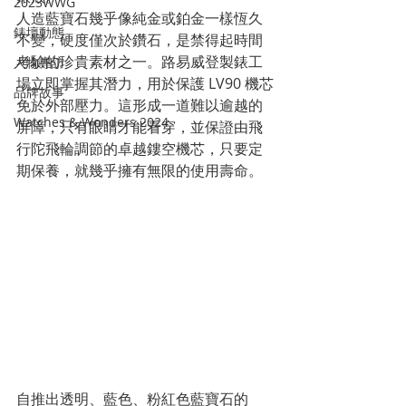
2023WWG
人造藍寶石幾乎像純金或鉑金一樣恆久
錶壇動態
不變，硬度僅次於鑽石，是禁得起時間
考驗的珍貴素材之一。路易威登製錶工
人物專訪
場立即掌握其潛力，用於保護 LV90 機芯
品牌故事
免於外部壓力。這形成一道難以逾越的
Watches & Wonders 2024
屏障，只有眼睛才能看穿，並保證由飛
行陀飛輪調節的卓越鏤空機芯，只要定
期保養，就幾乎擁有無限的使用壽命。
自推出透明、藍色、粉紅色藍寶石的 