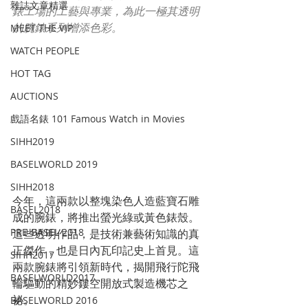
雜誌文章精選
錶工場的工藝與專業，為此一極其透明
的腕錶系列增添色彩。
MEET THE VIP
WATCH PEOPLE
HOT TAG
AUCTIONS
戲語名錶 101 Famous Watch in Movies
SIHH2019
BASELWORLD 2019
SIHH2018
今年，這兩款以整塊染色人造藍寶石雕
BASEL2018
成的腕錶，將推出螢光綠或黃色錶殼。
PRE-BASEL 2018
這些透明作品，是技術兼藝術知識的真
正傑作，也是日內瓦印記史上首見。這
SIHH2017
兩款腕錶將引領新時代，揭開飛行陀飛
BASELWORLD2017
輪驅動的精妙鏤空開放式製造機芯之
祕。
BASELWORLD 2016