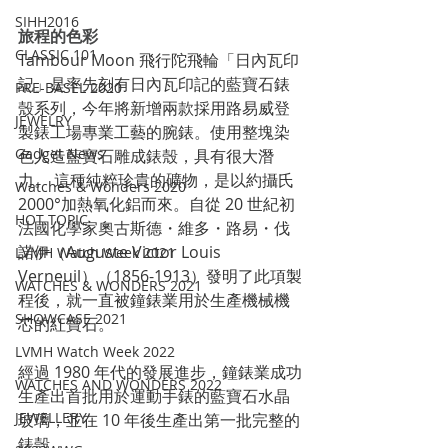
SIHH2016
旅程的色彩
CLASSIC 101
Tambour Moon 飛行陀飛輪「日內瓦印
記」是率先刻有日內瓦印記的藍寶石錶
PRE-BASEL 2020
殼系列，今年將新增兩款採用路易威登
JEWELRY
製錶工場專業工藝的腕錶。使用整塊染
Gadget News
色人造藍寶石雕成錶殼，具有很大潛
力。 這種純粹珍貴的礦物，是以約攝氏 
Watches & Wonders 2020
2000°加熱氧化鋁而來。自從 20 世紀初
HOT TOPIC
法國化學家奧古斯德・維多・路易・伐
諾伊（Auguste Victor Louis 
LVMH Watch Week 2021
Verneuil）（1856-1913）發明了此項製
WATCHES & WONDERS 2021
程後，就一直被鐘錶業用於生產機械機
SHOWCASE 2021
芯的紅寶石。
LVMH Watch Week 2022
經過 1980 年代的發展進步，鐘錶業成功
WATCHES AND WONDERS 2022
生產出首批用於運動手錶的藍寶石水晶
JEWELLERY
玻璃，並在 10 年後生產出第一批完整的
錶殼。