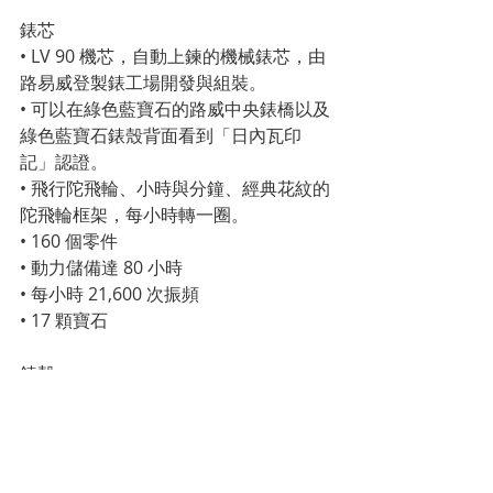
錶芯
• LV 90 機芯，自動上鍊的機械錶芯，由
路易威登製錶工場開發與組裝。
• 可以在綠色藍寶石的路威中央錶橋以及
綠色藍寶石錶殼背面看到「日內瓦印
記」認證。
• 飛行陀飛輪、小時與分鐘、經典花紋的
陀飛輪框架，每小時轉一圈。
• 160 個零件
• 動力儲備達 80 小時
• 每小時 21,600 次振頻
• 17 顆寶石
錶殼
• 綠色藍寶石錶殼
• 鈦製錶冠與錶耳，黑色噴砂 PVD 處理
• 直徑 42.5mm
• 厚度 9,90 mm