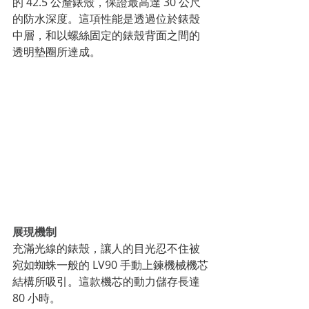
的 42.5 公釐錶殼，保證最高達 30 公尺
的防水深度。這項性能是透過位於錶殼
中層，和以螺絲固定的錶殼背面之間的
透明墊圈所達成。
展現機制
充滿光線的錶殼，讓人的目光忍不住被
宛如蜘蛛一般的 LV90 手動上鍊機械機芯
結構所吸引。這款機芯的動力儲存長達 
80 小時。