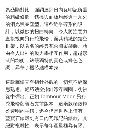
為凸顯對比，強調達到日內瓦印記所需
的精緻修飾，錶橋與面板均經過一系列
的消光黑圈塑型。這些近乎碎形的設
計，以微妙的扭曲轉向，令人將注意力
直接投向飛行陀飛輪，而其精緻的鏤空
框架，以著名的經典花朵圖案裝飾。藉
由令人出神的動力學相互作用，超越形
式的均衡，錶殼獨特的黃色或綠色色
調，昇華了機芯結構本身。
這款腕錶直至指針外觀的一切無不經深
思熟慮。輕巧鏤空指針漂浮圓圈，彷彿
從中彈出。正如 Tambour Moon 飛行
陀飛輪藍寶石先前版本，這兩款極致輕
盈透明的手錶，迄今仍是世界上僅有，
藍寶石錶殼刻有日內瓦印記的錶款。其
絕對複雜性，表示每年產量極為有限。