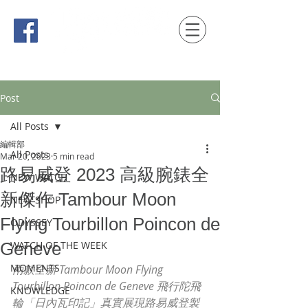
時間觀念 HONG KONG / macau EDITION
Post
All Posts
編輯部
All Posts
Mar 20, 2023
5 min read
路易威登 2023 高級腕錶全
NEW WATCH
新傑作 Tambour Moon
NEW SHOP
Flying Tourbillon Poincon de
ODYSSEY
Geneve
WATCH OF THE WEEK
MOMENTS
兩款全新 Tambour Moon Flying 
Tourbillon Poincon de Geneve 飛行陀飛
KNOWLEDGE
輪「日內瓦印記」真實展現路易威登製