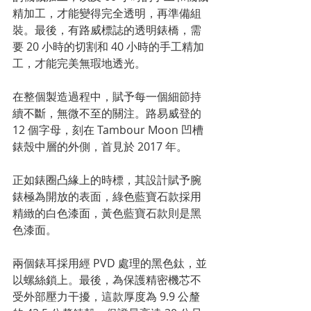
精加工，才能變得完全透明，再準備組
裝。最後，有路威標誌的透明錶橋，需
要 20 小時的切割和 40 小時的手工精加
工，才能完美無瑕地透光。
在整個製造過程中，賦予每一個細節持
續不斷，無微不至的關注。路易威登的 
12 個字母，刻在 Tambour Moon 凹槽
錶殼中層的外側，首見於 2017 年。
正如錶圈凸緣上的時標，其設計賦予腕
錶極為開放的表面，綠色藍寶石款採用
精緻的白色漆面，黃色藍寶石款則是黑
色漆面。
兩個錶耳採用經 PVD 處理的黑色鈦，並
以螺絲鎖上。最後，為保護精密機芯不
受外部壓力干擾，這款厚度為 9.9 公釐