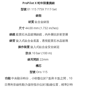
ProPilot X 蛇年限量腕錶
型號 
01 115 7759 7117-Set
錶殼
材質 
鈦合金錶殼
尺寸 
44.00 mm (1.732 inches)
錶鏡 
藍寶石水晶玻璃錶鏡，內外層抗折射塗層
錶背 
旋入式鈦合金底蓋，透視藍寶石水晶玻璃
操作裝置 
旋入式鈦合金安全錶冠
防水 
10 bar (100 m)
錶耳間距 
22mm  
機芯
型號 
Oris 115
功能 
中央顯示時分，小秒盤位於7 點和 8 點之間，10
日專利非線性動力儲存指示位於3點鐘位置，精準計時
和停秒裝置
上鍊 
手動
動力儲存 
240小時