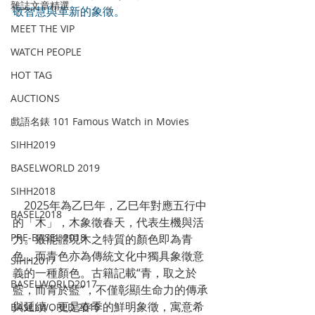
雜誌文章精選
敬智慧與革新的象徵。
MEET THE VIP
WATCH PEOPLE
HOT TAG
AUCTIONS
戲語名錶 101 Famous Watch in Movies
SIHH2019
BASELWORLD 2019
SIHH2018
　2025年為乙巳年，乙巳年對應五行中
BASEL2018
的「木」，木象徵春天，代表生機與活
PRE-BASEL 2018
力。最能體現木之特質的顏色即為青
色，而青色亦為傳統文化中獨具象徵意
SIHH2017
義的一種顏色。古籍記載“青，取之於
BASELWORLD2017
藍，而青於藍”，不僅彰顯生命力的傳承
與延續，更是春季的鮮明象徵，寓意希
BASELWORLD 2016