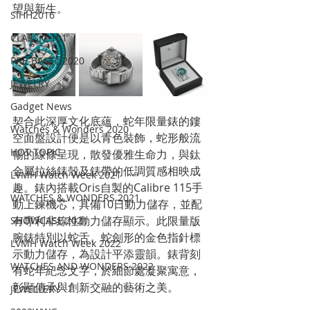
望與新生。
SIHH2016
CLASSIC 101
PRE-BASEL 2020
JEWELRY
Gadget News
契合此深厚文化底蘊，蛇年限量錶的鏤
Watches & Wonders 2020
空面盤設計便是以青色裝飾，蛇形般流
HOT TOPIC
暢的線條呈現，散發優雅生命力，與鈦
金屬拉絲錶殼及錶帶的低調質感相映成
LVMH Watch Week 2021
趣。錶內搭載Oris自製的Calibre 115手
WATCHES & WONDERS 2021
動上鍊機芯，具備10日動力儲存，並配
有專利非線性動力儲存顯示。此限量版
SHOWCASE 2021
腕錶特別以蛇舌、蛇劍形的金色指針標
LVMH Watch Week 2022
示動力儲存，為設計平添靈韻。錶背刻
WATCHES AND WONDERS 2022
有蛇年紀念文字，於細節處凝聚寓意，
彰顯傳承與創新交融的藝術之美。
JEWELLERY