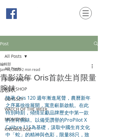
時間觀念 HONG KONG / macau EDITION
Post
All Posts
編輯部
All Posts
Jan 10, 2025
2 min read
青影流年 Oris首款生肖限量
NEW WATCH
腕錶
NEW SHOP
隨著 Oris 120 週年漸進尾聲，農曆新年
ODYSSEY
之序幕徐徐展開，寓意嶄新啟航。在此
WATCH OF THE WEEK
特別時刻，傾情呈獻品牌歷史中第一款
MOMENTS
的生肖腕錶。以備受讚譽的ProPilot X 
Calibre 115為基礎，汲取中國生肖文化
KNOWLEDGE
中「蛇」的精神與色彩，限量88只，致