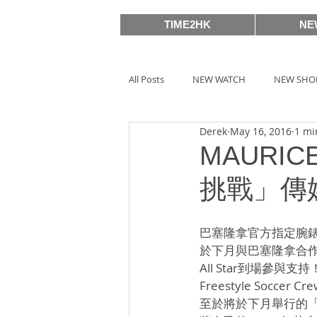
TIME2HK
NE
All Posts
NEW WATCH
NEW SHO
Derek
May 16, 2016
1 mi
MEET THE VIP
WATCH PEOPLE
MAURIC
挑戰」傳
BASELWORLD 2019
SIHH2018
巴塞隆拿官方指定腕錶合
於下月與巴塞隆拿合作
BASELWORLD 2016
SIHH2016
All Star到場參
Freestyle Soc
至於將於下月舉行的「世
Watches & Wonders 2020
HOT 