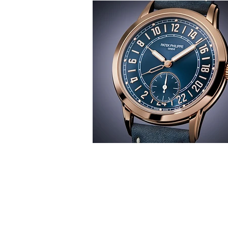
T
時間觀
華 