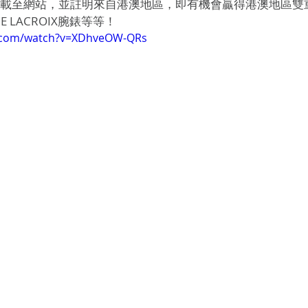
短片上載至網站，並註明來自港澳地區，即有機會贏得港澳地區
E LACROIX腕錶等等！
e.com/watch?v=XDhveOW-QRs