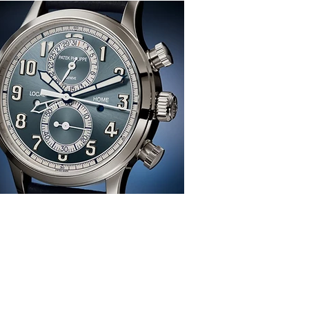
感、生活、哲學
re
TION
雜 誌