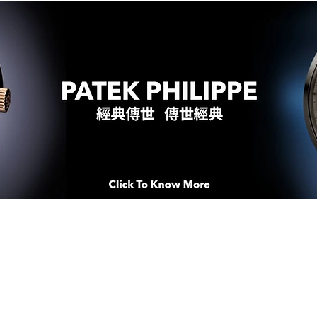
WATCHES & MOMENTS 腕錶、美
imeSqua
念 HONG KONG / macau EDI
人 世 界 專 業 鐘 錶 先 驅 