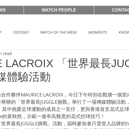
WS
WATCH PEOPLE
CONTA
P
ODYSSEY
WATCH OF THE WEEK
MOMENTS
KNOW
n read
HOT TAG
AUCTIONS
戲語名錶 101 Famous Watch in Movie
E LACROIX 「世界最長JU
媒體驗活動
BASEL2018
PRE-BASEL 2018
SIHH2017
BASELWORLD
作夥伴MAURICE LACROIX，今日下午特別在觀塘一個
舉辦的「世界最長JUGGLE挑戰」舉行了一場傳媒體驗活動，
CLASSIC 101
PRE-BASEL 2020
JEWELRY
Gadget News
與支持！其中熱愛足球運動的成員之一安仔，更與香港首支花式足球隊T
cer Crew的黃秋然，示範一連串高難度的花式控球技巧！
界最長JUGGLE挑戰」活動，屆時參加者只需登入品牌的fac
TOPIC
LVMH Watch Week 2021
WATCHES & WONDERS 2021