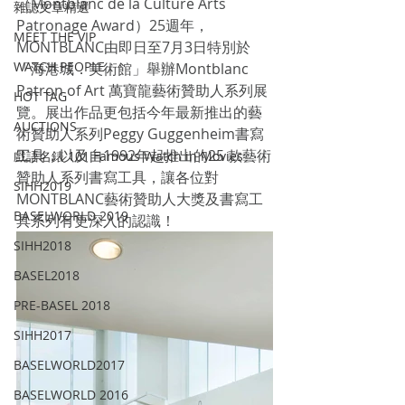
（Montblanc de la Culture Arts 
雜誌文章精選
Patronage Award）25週年，
MEET THE VIP
MONTBLANC由即日至7月3日特別於
WATCH PEOPLE
「海港城．美術館」舉辦Montblanc 
Patron of Art 萬寶龍藝術贊助人系列展
HOT TAG
覽。展出作品更包括今年最新推出的藝
AUCTIONS
術贊助人系列Peggy Guggenheim書寫
工具，以及自1992年起推出的25 款藝術
戲語名錶 101 Famous Watch in Movies
贊助人系列書寫工具，讓各位對
SIHH2019
MONTBLANC藝術贊助人大獎及書寫工
BASELWORLD 2019
具系列有更深入的認識！
SIHH2018
BASEL2018
PRE-BASEL 2018
SIHH2017
BASELWORLD2017
BASELWORLD 2016