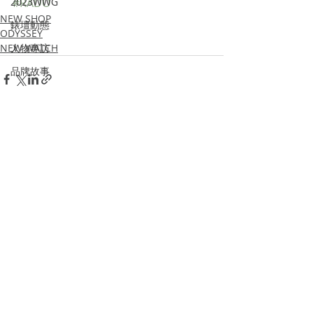
2023WWG
#RADO
NEW SHOP
錶壇動態
ODYSSEY
NEW WATCH
人物專訪
品牌故事
Watches & Wonders 2024
Recent Posts
See All