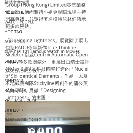
雜誌文章精選
Group (Hong Kong) Limited零售業務
發展部主管周雅禮小姐更親臨現場主持
MEET THE VIP
開幕典禮，並邀得著名模特兒林鈺洧示
WATCH PEOPLE
範多款腕錶。
HOT TAG
「Designing Lightness」展覽除了展出
AUCTIONS
包括RADO今年新作True Thinline 
戲語名錶 101 Famous Watch in Movies
Skeleton以及Centrix Automatic Open 
SIHH2019
Heart等多款腕錶外，更展出由瑞士設計
師Max Bill以高科技陶瓷打造的「Nuclei 
BASELWORLD 2019
of Six Identical Elements」作品，以及
SIHH2018
本地紙藝團隊Stickyline所創作的蒲公英
裝飾等等，貫徹「Designing 
BASEL2018
Lightness」的主題！
PRE-BASEL 2018
SIHH2017
BASELWORLD2017
BASELWORLD 2016