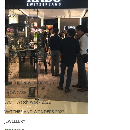
SIHH2016
CLASSIC 101
PRE-BASEL 2020
JEWELRY
Gadget News
Watches & Wonders 2020
HOT TOPIC
LVMH Watch Week 2021
WATCHES & WONDERS 2021
SHOWCASE 2021
LVMH Watch Week 2022
WATCHES AND WONDERS 2022
JEWELLERY