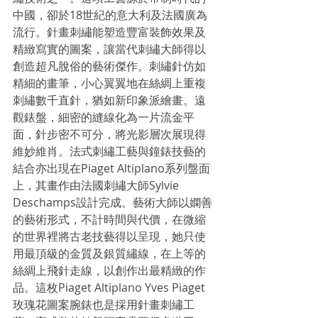
中國，卻於18世紀的意大利及法國廣為
流行。針畫刺繡能塑造豐富裝飾效果及
精緻寫實的圖案，讓當代刺繡大師得以
創造超凡脫俗的藝術傑作。刺繡針仿如
精細的畫筆，小心翼翼地在絲綢上重複
刺繡數千直針，猶如新印象派繪畫。遠
觀錶盤，細密的縫線化為一片流金平
面，針步密不可分，將光影層次展現得
維妙維肖。法式刺繡工藝與鐘錶技藝的
結合亦出現在Piaget Altiplano系列盤面
上，其畫作由法國刺繡大師Sylvie 
Deschamps設計完成。藝術大師以嫻善
的藝術形式，不計時間與代價，在微縮
的世界裡將古老技藝得以呈現，她只使
用最頂級的金質及銀質繡線，在上等的
絲綢上飛針走線，以創作出最精緻的作
品。這枚Piaget Altiplano Yves Piaget
玫瑰花圖案腕錶也是採用針畫刺繡工