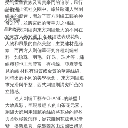
2023WWG
受到皇室貴族及富貴豪門的追崇，風行
於歐洲上流社交圈中。緣於歐洲人對刺
錶壇動態
繡品的癡迷，開啟了西方刺繡工藝的神
人物專訪
奇之門，並將宮廷的奢華與之相融。
品牌故事
　　西方刺繡與東方刺繡最大的不同在
於東方人善於運用 各種繡法表現花鳥、
Watches & Wonders 2024
人物和風景的自然美態，主要繡材是絲
線；而西方人則偏重研究各種刺繡材
料，如珍珠、羽毛、釘 珠、珠片等，繡
線種類也非常豐富，有棉線、亞麻等常
見的繡 材也有銀質或金質的華麗絲線。
同時出於不同的美學概念， 東方刺繡追
求光滑與平整，西式刺繡則講究凹凸的
立體感。
　　迷人刺繡工藝在CHANEL的錶盤上
大放異彩，呈現最經 典的山茶花元素，
刺繡大師利用細膩的絲線將花朵的輕盈 
與柔軟極致演繹，從花瓣到花蕊色彩漸
變，姿態逼真。錶盤圖案由法國巴黎頂