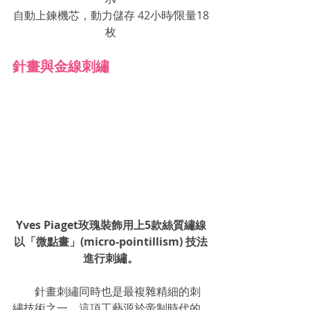
自動上鍊機芯，動力儲存 42小時∕限量18
枚
針畫與金線刺繡
Yves Piaget玫瑰裝飾用上5款絲質繡線
以「微點畫」(micro-pointillism) 技法
進行刺繡。
　　針畫刺繡同時也是最複雜精細的刺
繡技術之一。這項工藝源於帝制時代的