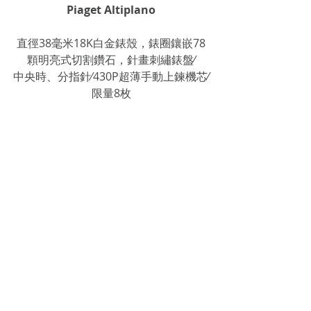
Piaget Altiplano
直徑38毫米18K白金錶殼，錶圈鑲嵌78
顆明亮式切割鑽石，針畫刺繡錶盤∕
中央時、分指針∕430P超薄手動上鍊機芯∕
限量8枚