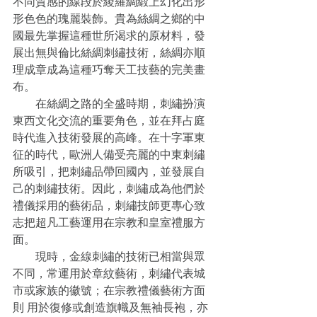
不同質感的線段於綾羅綢緞上幻化出形
形色色的瑰麗裝飾。貴為絲綢之鄉的中
國最先掌握這種世所渴求的原材料，發
展出無與倫比絲綢刺繡技術，絲綢亦順
理成章成為這種巧奪天工技藝的完美畫
布。
　　在絲綢之路的全盛時期，刺繡扮演
東西文化交流的重要角色，並在拜占庭
時代進入技術發展的高峰。在十字軍東
征的時代，歐洲人備受亮麗的中東刺繡
所吸引，把刺繡品帶回國內，並發展自
己的刺繡技術。因此，刺繡成為他們於
禮儀採用的藝術品，刺繡技師更專心致
志把超凡工藝運用在宗教和皇室禮服方
面。
　　現時，金線刺繡的技術已相當與眾
不同，常運用於章紋藝術，刺繡代表城
市或家族的徽號；在宗教禮儀藝術方面
則 用於復修或創造旗幟及無袖長袍，亦