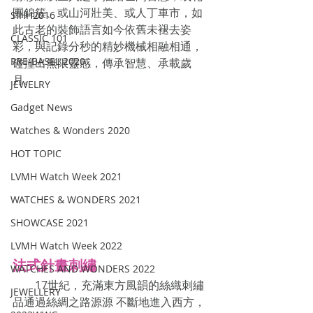
團錦簇、或山河壯美、或人丁車市，如
SIHH2016
此古老的裝飾語言如今依舊未褪去姿
CLASSIC 101
彩，與記錄分秒的精妙機械相融相通，
PRE-BASEL 2020
碰撞出無限靈感，傳承智慧、承載歲
月。
JEWELRY
Gadget News
Watches & Wonders 2020
HOT TOPIC
LVMH Watch Week 2021
WATCHES & WONDERS 2021
SHOWCASE 2021
LVMH Watch Week 2022
法式針畫刺繡
WATCHES AND WONDERS 2022
　　17世紀，充滿東方風韻的絲織刺繡
JEWELLERY
品通過絲綢之路源源 不斷地進入西方，