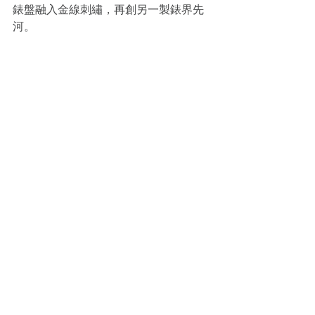
錶盤融入金線刺繡，再創另一製錶界先
河。