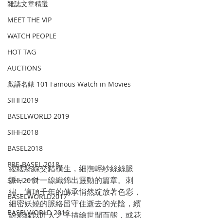
雜誌文章精選
MEET THE VIP
WATCH PEOPLE
HOT TAG
AUCTIONS
戲語名錶 101 Famous Watch in Movies
SIHH2019
BASELWORLD 2019
SIHH2018
BASEL2018
PRE-BASEL 2018
縷縷絲線交錯橫生，細撫輕紗絲絲脈
脈，一針一線織錦出靈動的篇章。刺
SIHH2017
繡，這項千年的傳承悄然綻放著色彩，
BASELWORLD2017
細密妖嬈的脈絡留守住逝去的光陰，繽
BASELWORLD 2016
紛彩線以匠人之手描繪世間百態，或花