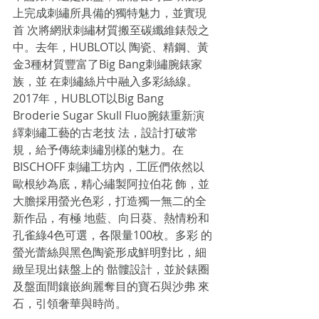
上完成刺繡所具備的獨特魅力，並實現
首 次將網狀刺繡材質搬至碳纖維錶殼之
中。去年，HUBLOT以 陶瓷、精鋼、黃
金3種材質豐富了Big Bang刺繡腕錶家
族，並 在刺繡絲片中融入多彩絲線。
2017年，HUBLOT以Big Bang 
Broderie Sugar Skull Fluo腕錶重新演
繹刺繡工藝的古老技 法，設計打破常
規，給予傳統刺繡別樣的魅力。在
BISCHOFF 刺繡工坊內，工匠們依然以
歐根紗為底，精心繡製阿拉伯花 飾，並
大膽採用螢光色彩，打造獨一無二的全
新作品，有極 地藍、向日葵、熱情粉和
孔雀綠4色可選，各限量100枚。多彩 的
螢光蕾絲與黑色陶瓷形成鮮明對比，細
緻呈現出錶盤上的 骷髏設計，並於錶圈
及盤面間鑲嵌絢麗奪目的寶石與沙弗 來
石，引領奢華與時尚。