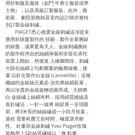
用於制服及服裝（如鬥 牛勇士服裝或學
士袍），以及高級訂製服裝。此外，藝
術家、 劇院裝飾師及室內設計師亦會特
別訂製金線刺繡。
　　PIAGET悉心挑選金線刺繡這項從未
應用於錶盤製作的 技藝，製作全新腕錶
的錶盤，成果驚為天人。金線刺繡腕錶 
的製作程序由把絲綢伸展和安裝在承托
裝置上開始，然後進 入繪圖階段，刺繡
大師在絲綢上勾劃圖案的輪廓線條，接
著 以針尖製作白金線 (cannetille)，這種
纖細的金銀絲元素必 須先將絲綢延展，
再以珍貴的金線旋轉扭曲而成。大師將
白 金線繡上絲綢布料，採用絹質縫線及
直針繡法，一針一線將 細節逐一呈現眼
前，將3米長的絲線繡成一小段月桂葉，
過程 需要耗費冗長時間，極度講求耐
性。 針畫與金線刺繡 Yves Piaget玫瑰
裝飾用上5款絲質繡線以「微 點畫」