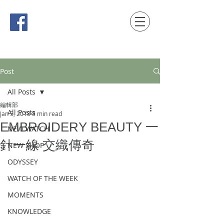
時間觀念 HONG KONG / macau EDITION
Post
All Posts
編輯部
All Posts
Jan 5, 2018
8 min read
EMBROIDERY BEAUTY 一
NEW WATCH
針一線 交織傳奇
NEW SHOP
ODYSSEY
WATCH OF THE WEEK
MOMENTS
KNOWLEDGE