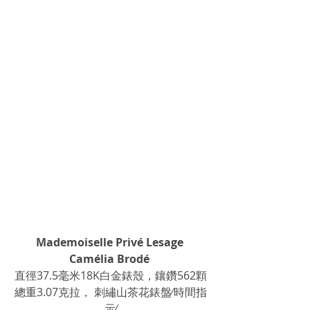
Mademoiselle Privé Lesage 
Camélia Brodé 
直徑37.5毫米18K白金錶殼，鑲鑽562顆
總重3.07克拉， 刺繡山茶花錶盤∕時間指
示∕