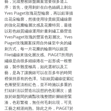
藝，完成整枚錶盤圖案需要很多道工
序：首先，使用刺針在白色絲綢上刺出
Yves Piaget玫瑰花型輪廓，再以鉛筆描
出花朵輪廓，然後使用珍貴銀質繡線廓
的強化花瓣輪層次感及花瓣特寫，最後
以彩色絲質繡線運用針畫刺繡工藝營造
YvesPiaget玫瑰的豐富色彩層次。Yves 
Piaget玫瑰圖案採用自外緣至中央的繡
刺方式，每一片花瓣的輪廓均以銀質
Filet繡線來強化層次感。PIAGET所用的
繡線是由很多細線捲在一起形成一根整
線，製作難度極高，如此選材以及工
藝，是為了讓腕錶可以在百多年的時間
裡保持原有的色澤。5款絲質繡線從紫紅
色漸變至淡粉紅色，並不時施以多重的
打結針法以營造出設想的色彩層次；盛
放於錶盤間的嬌豔玫瑰整體針腳細密緊
湊，色彩繁複，無任何毛刺出現，可見
工藝之精湛純熟。除此之外，PIAGET於