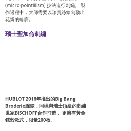
(micro-pointillism) 技法進行刺繡。 製
作過程中，大師需要以珍貴絲線勾勒出
花瓣的輪廓。 
瑞士聖加侖刺繡
HUBLOT 2016年推出的Big Bang 
Broderie腕錶，同樣與瑞士頂級的刺繡
世家BISCHOFF合作打造， 更擁有黃金
錶殼款式，限量200枚。