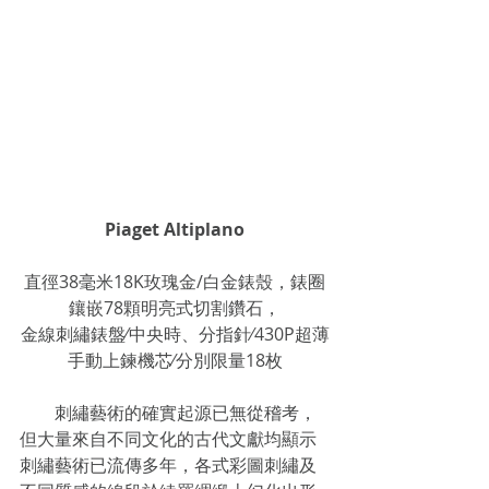
Piaget Altiplano
直徑38毫米18K玫瑰金/白金錶殼，錶圈
鑲嵌78顆明亮式切割鑽石，
金線刺繡錶盤∕中央時、分指針∕430P超薄
手動上鍊機芯∕分別限量18枚
　　刺繡藝術的確實起源已無從稽考，
但大量來自不同文化的古代文獻均顯示
刺繡藝術已流傳多年，各式彩圖刺繡及