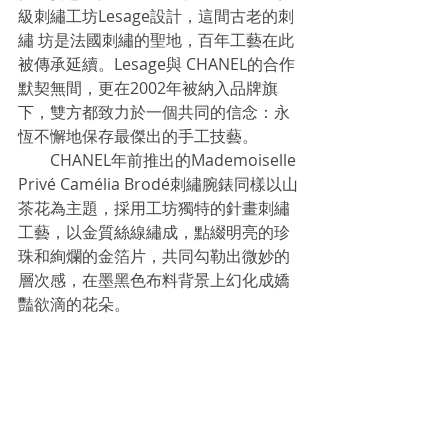
級刺繡工坊Lesage設計，這間古老的刺
繡 坊是法國刺繡的聖地，百年工藝在此
被傳承延續。Lesage與 CHANEL的合作
默契無間，更在2002年被納入品牌旗
下，雙方都致力於一個共同的信念：永
恆不懈地保存最傑出的手工技藝。
　　CHANEL年前推出的Mademoiselle 
Privé Camélia Brodé刺繡腕錶同樣以山
茶花為主題，採用工坊獨特的針畫刺繡
工藝，以金質絲線繡成，點綴明亮的珍
珠和絢爛的金箔片，共同勾勒出微妙的
層次感，在墨黑色布料背景上幻化成嬌
豔欲滴的花朵。