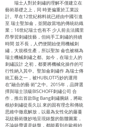
　　瑞士人對於刺繡的理解不僅建立在
藝術基礎之上，同 時更偏重於工業設
計。早在12世紀棉料就已經由中國引進
至 瑞士聖加侖，並開啟當地的傳統紡織
業；16世紀瑞士也有不 少人前去法國里
昂學習刺繡技藝，但純手工刺繡的持續
時間 並不長，人們便開始使用機械刺
繡，大規模生產，所以聖加 侖也被稱為
瑞士機械刺繡之都。如今，在瑞士人的
刺繡設計 之初，都要將機械化操作的可
行性納入其中。聖加侖刺繡作 為瑞士傳
統工藝之一，被HUBLOT巧妙的運用
在“融合的藝 術”之中。2015年，品牌選
擇與瑞士頂級BISCHOFF刺繡公司 合
作，推出首款Big Bang刺繡腕錶，將歐
根紗刺繡從長久以 來的固有理念和傳統
思維中徹底解放，以最為女性化的藤蔓 
花紋藝術微妙地呈現錶盤的骷髏圖案，
不論錶帶還是錶盤，都能看到在歐根紗