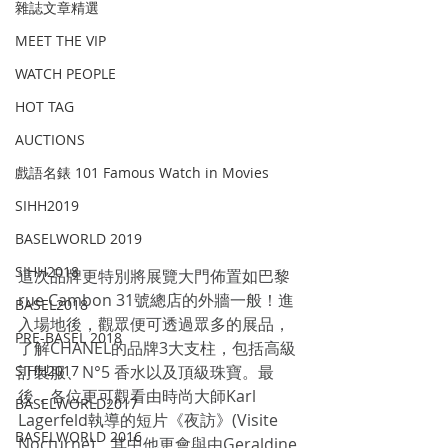
雜誌文章精選
MEET THE VIP
WATCH PEOPLE
HOT TAG
AUCTIONS
戲語名錶 101 Famous Watch in Movies
SIHH2019
BASELWORLD 2019
SIHH2018
這次品牌更特別將展覽大門佈置如巴黎
rue Cambon 31號總店的外牆一般！進
BASEL2018
入場地後，觀眾便可透過眾多的展品，
PRE-BASEL 2018
了解CHANEL的品牌3大支柱，包括高級
SIHH2017
訂製服、N°5 香水以及頂級珠寶。最
後，各位更可觀看由時尚大師Karl 
BASELWORLD2017
Lagerfeld執導的短片《夜訪》(Visite 
BASELWORLD 2016
Nocturne)，其中他更會與由Geraldine 