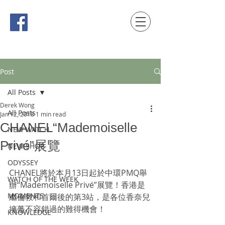
時間觀念 HONG KONG / macau EDITION
Post
All Posts
Derek Wong
All Posts
Jan 12, 2018
1 min read
CHANEL“Mademoiselle
NEW WATCH
Privé”展覽
NEW SHOP
ODYSSEY
CHANEL將於本月13日起於中環PMQ舉
WATCH OF THE WEEK
辦“Mademoiselle Privé”展覽！香港是
MOMENTS
繼倫敦和首爾後的第3站，是各位香奈兒
擁躉不容錯過的難得機會！
KNOWLEDGE