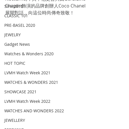
Chaplin飾演的品牌創辦人Coco Chanel
SIHH2016
展開對話，向這位時尚傳奇致敬！
CLASSIC 101
PRE-BASEL 2020
JEWELRY
Gadget News
Watches & Wonders 2020
HOT TOPIC
LVMH Watch Week 2021
WATCHES & WONDERS 2021
SHOWCASE 2021
LVMH Watch Week 2022
WATCHES AND WONDERS 2022
JEWELLERY