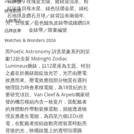
2023WWG
石錶盤；玫瑰金太陽、鍍銠金流星、粉
紅珍珠貝母水星、綠色琺瑯金星、綠松
錶壇動態
石地球及鑽石月球／錶背設有兩個年、
人物專訪
月、日視窗／藍色鱷魚皮錶帶或鑲鑽白K
金錶帶／限量編號
品牌故事
Watches & Wonders 2024
而Poetic Astronomy 詩意星象系列則呈
獻12款全新 Midnight Zodiac 
Lumineux腕錶，以12星座為主題。特別
之處在於腕錶能綻放光芒，光芒由壓電
效應而來。壓電效應指部分物質在遇到
物理阻力時會累積電能，為18世紀的主
要研究項目。Van Cleef & Arpels獨家研
發的機芯模組內含一枚瓷片，當配戴者
的身體動作帶動瓷條震動，就能透過物
理反應產生電能，為四至六個LEDs供
電，在配戴者按鈕啟動亮燈裝置時點亮
背後的光，映襯錶盤上的透明琺瑯圓