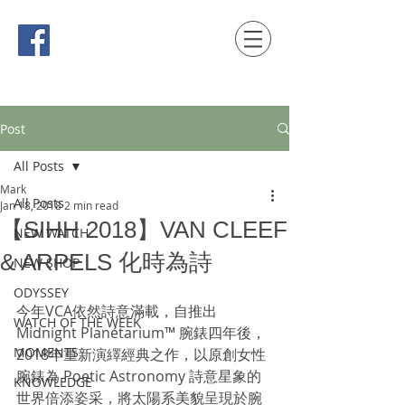
時間觀念 HONG KONG / macau EDITION
Post
All Posts
Mark
All Posts
Jan 18, 2018
2 min read
【SIHH 2018】VAN CLEEF
NEW WATCH
& ARPELS 化時為詩
NEW SHOP
ODYSSEY
今年VCA依然詩意滿載，自推出 
WATCH OF THE WEEK
Midnight Planétarium™ 腕錶四年後，
MOMENTS
2018年重新演繹經典之作，以原創女性
腕錶為 Poetic Astronomy 詩意星象的
KNOWLEDGE
世界倍添姿采，將太陽系美貌呈現於腕