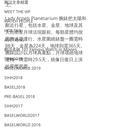
雜誌文章精選
上。
MEET THE VIP
Lady Arpels Planétarium 腕錶把太陽和
WATCH PEOPLE
鄰近行星，包括水星、金星、地球及其
HOT TAG
天然衛星月球活現眼前。每顆星體均按
實際速度運行。水星圍繞錶盤一圈需時
AUCTIONS
88天，金星為224天，地球則需365天。
戲語名錶 101 Famous Watch in Movies
腕錶設計以月球為重點，月球環繞地球
SIHH2019
運轉一周需時29.5天，就像日復日上演
的星際芭蕾。
BASELWORLD 2019
SIHH2018
BASEL2018
PRE-BASEL 2018
SIHH2017
BASELWORLD2017
BASELWORLD 2016