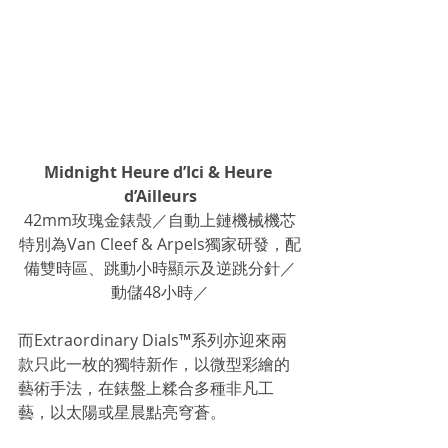
Midnight Heure d’Ici & Heure 
d’Ailleurs
42mm玫瑰金錶殼／自動上鏈機械機芯
特別為Van Cleef & Arpels獨家研發，配
備雙時區、跳動小時顯示及逆跳分針／
動儲48小時／
而Extraordinary Dials™系列亦迎來兩
款只此一枚的獨特新作，以微型彩繪的
藝術手法，在錶盤上糅合多種非凡工
藝，以太陽或星晨點亮穹蒼。