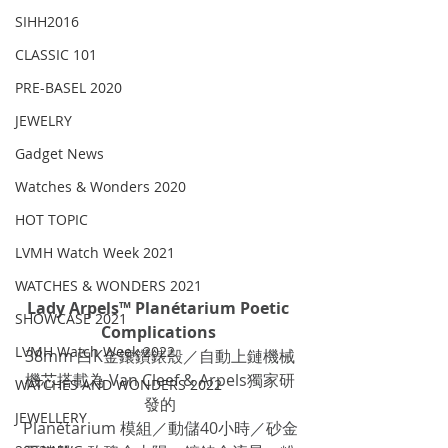
SIHH2016
CLASSIC 101
PRE-BASEL 2020
JEWELRY
Gadget News
Watches & Wonders 2020
HOT TOPIC
LVMH Watch Week 2021
WATCHES & WONDERS 2021
Lady Arpels™ Planétarium Poetic 
SHOWCASE 2021
Complications 
LVMH Watch Week 2022
38mm 白K金鑲鑽錶殼／自動上鏈機械
機芯搭載為 Van Cleef & Arpels獨家研
WATCHES AND WONDERS 2022
發的
JEWELLERY
Planétarium 模組／動儲40小時／砂金