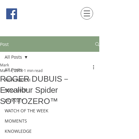
時間觀念 HONG KONG / macau EDITION
Post
All Posts
Mark
All Posts
Mar 14, 2018
1 min read
ROGER DUBUIS－
NEW WATCH
Excalibur Spider
NEW SHOP
SOTTOZERO™
ODYSSEY
WATCH OF THE WEEK
MOMENTS
KNOWLEDGE