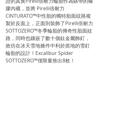
證的真實Pirelli倍耐力輪胎作為錶帶的橡
膠內襯，並將 Pirelli倍耐力
CINTURATO™中性胎的獨特胎面紋路複
製於反面上，正面則裝飾了Pirelli倍耐力
SOTTOZERO™冬季輪胎的傳奇性胎面紋
路，同時也鑲嵌了數十個鈦金屬飾釘，
效仿在冰天雪地條件中利於抓地的雪釘
輪胎的設計！Excalibur Spider 
SOTTOZERO™僅限量推出8枚！
Excalibur Spider SOTTOZERO™