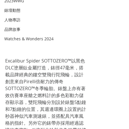
2023WWG
錶壇動態
人物專訪
品牌故事
Watches & Wonders 2024
Excalibur Spider SOTTOZERO™以黑色
DLC塗層鈦金屬打造，錶徑47毫米，搭
載品牌經典的鏤空雙飛行陀飛輪，設計
創意來自Pirelli倍耐力的傳奇
SOTTOZERO™冬季輪胎。錶盤上亦有著
效仿賽車座艙之燃料計的多色彩動力儲
存顯示器，雙陀飛輪分別設於錶盤5點鐘
和7點鐘的位置，其週邊環圈上設置的計
秒器神似汽車測速錶，並搭配具汽車風
格的指針。另外它的錶帶亦採用經過認