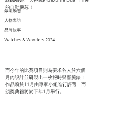
錶師亦是一大挑戰的Saxonia Dual Time
2023WWG
的自動機芯！
錶壇動態
人物專訪
品牌故事
Watches & Wonders 2024
而今年的比賽項目則為要求各人於六個
月內設計並研製出一枚報時聲響腕錶！
作品將於11月由專家小組進行評選，而
頒獎典禮將於下年1月舉行。
#ALANGESÖHNE
ODYSSEY