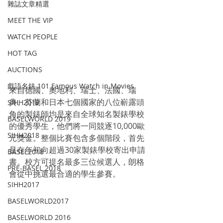
雜誌文章精選
MEET THE VIP
WATCH PEOPLE
HOT TAG
AUCTIONS
戲語名錶 101 Famous Watch in Movies
來自德國、奧地利、瑞士、法國、瑞
典、芬蘭和日本七個國家的八位嶄露頭
SIHH2019
角的製錶師均是來自全球知名製錶學校
BASELWORLD 2019
的優秀學生，他們將一同競逐10,000歐
SIHH2018
元獎金。整個比賽包含多個階段，首先
是在年初向超過30家製錶學校寄出申請
BASEL2018
書。校方可提名最多三位候選人，朗格
PRE-BASEL 2018
會從中挑選最合適的學生參賽。
SIHH2017
BASELWORLD2017
BASELWORLD 2016