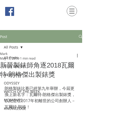
時間觀念 HONG KONG / macau EDITION
Post
All Posts
Mark
All Posts
May 15, 2018
1 min read
新晉製錶師角逐2018瓦爾
NEW WATCH
特‧朗格傑出製錶獎
NEW SHOP
ODYSSEY
朗格製錶比賽已經第九年舉辦，今屆更
WATCH OF THE WEEK
換上新名字：瓦爾特‧朗格傑出製錶獎，
MOMENTS
以紀念在2017年初離世的公司創辦人－
瓦爾特‧朗格！
KNOWLEDGE