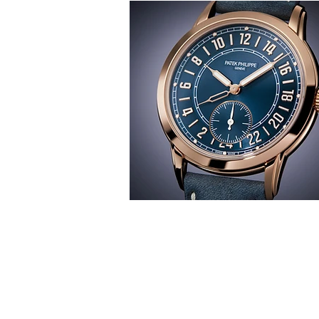
T
時間觀
華 