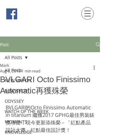
時間觀念 HONG KONG / macau EDITION
Post
All Posts
Mark
All Posts
Aug 6, 2018
1 min read
BVLGARI Octo Finissimo
NEW WATCH
Automatic再獲殊榮
NEW SHOP
ODYSSEY
BVLGARI的Octo Finissimo Automatic 
WATCH OF THE WEEK
in titanium 繼獲2017 GPHG最佳男裝錶
MOMENTS
獎項後，現今更新添殊榮－「紅點產品
設計大獎」紅點最佳設計獎！
KNOWLEDGE