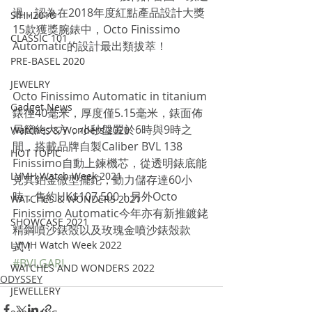
過，認為在2018年度紅點產品設計大獎
SIHH2016
15款獲獎腕錶中，Octo Finissimo 
CLASSIC 101
Automatic的設計最出類拔萃！
PRE-BASEL 2020
JEWELRY
Octo Finissimo Automatic in titanium 
Gadget News
錶徑40毫米，厚度僅5.15毫米，錶面佈
局簡約大方，小秒盤置於6時與9時之
Watches & Wonders 2020
間，搭載品牌自製Caliber BVL 138 
HOT TOPIC
Finissimo自動上鍊機芯，從透明錶底能
LVMH Watch Week 2021
見其鉑金微型擺鉈，動力儲存達60小
時，售約HK$107,500！另外Octo 
WATCHES & WONDERS 2021
Finissimo Automatic今年亦有新推鍍銠
SHOWCASE 2021
精鋼噴沙錶殼以及玫瑰金噴沙錶殼款
LVMH Watch Week 2022
式！
#BVLGARI
WATCHES AND WONDERS 2022
ODYSSEY
JEWELLERY