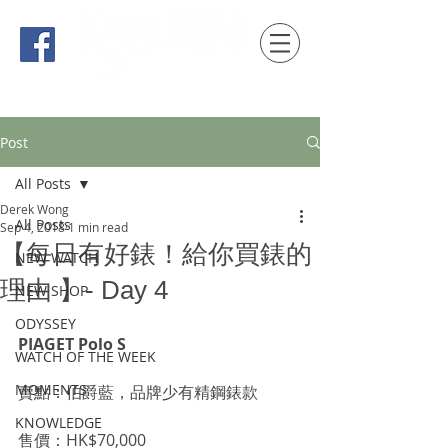
時間觀念 HONG KONG / macau EDITION
Post
All Posts
Derek Wong
All Posts
Sep 4, 2018
1 min read
【每日有好錶！給你買錶的
NEW WATCH
理由 】- Day 4
NEW SHOP
ODYSSEY
PIAGET Polo S
WATCH OF THE WEEK
MOMENTS
賣點：伯爵藍，品牌少有精鋼錶款
KNOWLEDGE
售價：HK$70,000