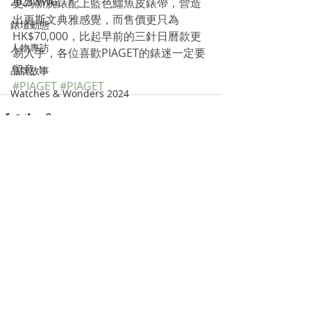
2023WWG
更為新腕錶配上藍色鱷魚皮錶帶，營造
出更斯文典雅感覺，而售價更只為
錶壇動態
HK$70,000，比起早前的三針日曆款更
人物專訪
易入手，各位喜歡PIAGET的錶迷一定要
留意！
品牌故事
#PIAGET
#PIAGET
Watches & Wonders 2024
Recent Posts
See All