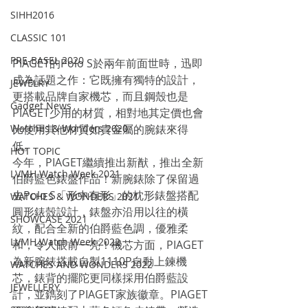
SIHH2016
CLASSIC 101
PRE-BASEL 2020
PIAGET的Polo S於兩年前面世時，迅即
成為話題之作：它既擁有獨特的設計，
JEWELRY
更搭載品牌自家機芯，而且鋼殼也是
Gadget News
PIAGET少用的材質，相對地其定價也會
Watches & Wonders 2020
比使用其他材質如貴金屬的腕錶來得
低。
HOT TOPIC
今年，PIAGET繼續推出新猷，推出全新
LVMH Watch Week 2021
伯爵藍色錶盤作品！新腕錶除了保留過
去Polo S「形中有形」的枕形錶盤搭配
WATCHES & WONDERS 2021
圓形錶殼設計，錶盤亦沿用以往的橫
SHOWCASE 2021
紋，配合全新的伯爵藍色調，優雅柔
LVMH Watch Week 2022
和，令人眼前一亮！機芯方面，PIAGET
為新腕錶搭載自製1110P自動上鍊機
WATCHES AND WONDERS 2022
芯，錶背的擺陀更同樣採用伯爵藍設
JEWELLERY
計，並鐫刻了PIAGET家族徽章。PIAGET