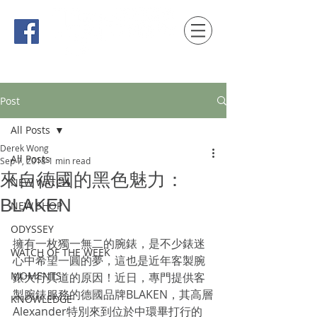
時間觀念 HONG KONG / macau EDITION
Post
All Posts
Derek Wong
All Posts
Sep 7, 2018
1 min read
來自德國的黑色魅力：
NEW WATCH
BLAKEN
NEW SHOP
ODYSSEY
擁有一枚獨一無二的腕錶，是不少錶迷
WATCH OF THE WEEK
心中希望一圓的夢，這也是近年客製腕
MOMENTS
錶大行其道的原因！近日，專門提供客
製腕錶服務的德國品牌BLAKEN，其高層
KNOWLEDGE
Alexander特別來到位於中環畢打行的