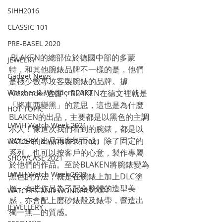
SIHH2016
CLASSIC 101
PRE-BASEL 2020
 BLAKEN的總部位於德國中部的多蒙
JEWELRY
特，和其他腕錶品牌不一樣的是，他們
Gadget News
是極少數專攻客製腕錶的品牌。據
Watches & Wonders 2020
Alexander透露，BLAKEN在德文裡就是
「將東西變黑」的意思，這也是為什麼
HOT TOPIC
BLAKEN的出品，主要都是以黑色的主調
LVMH Watch Week 2021
示人！像這次我們看到的腕錶，都是以
ROLEX的出品再客製而成。除了固定的
WATCHES & WONDERS 2021
系列，也可以按客戶的心意，製作專屬
SHOWCASE 2021
於他們的作品。至於BLAKEN將腕錶變為
LVMH Watch Week 2022
黑色的方法，就是在腕錶上加上DLC塗
層，有些作品為了配合整體的造型美
WATCHES AND WONDERS 2022
感，亦會配上磨砂錶殼及錶帶，營造出
JEWELLERY
獨一無二的質感。