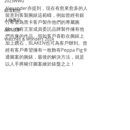
2023WWG
Alexander亦提到，現在有愈來愈多的人
錶壇動態
留意到客製腕錶這範疇，例如曾經有銀
人物專訪
行希望為黑卡客戶製作他們的專屬腕
錶，也有王室成員委託品牌製作擁有他
品牌故事
們肖像的作品。假如客戶喜歡在腕錶上
Watches & Wonders 2024
加上鑽石，BLAKEN也可為客戶辦到。曾
經有客戶希望擁有一枚飾有Peppa Pig卡
通圖案的腕錶，最後的解決方法，就是
以人手將豬仔圖案繪於錶盤之上！
Recent Posts
See All