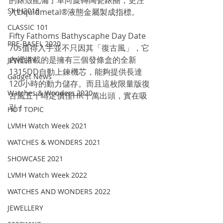
的錶殼配備了單向旋轉陶瓷錶圈，更注
SIHH2016
入Liquidmetal®液態金屬製成指標。
CLASSIC 101
Fifty Fathoms Bathyscaphe Day Date 
PRE-BASEL 2020
70s值得入手並不只因其「復古風」，它
內裡搭載的是擁有三個發條盒的全新
JEWELRY
1315DD自動上鍊機芯，能夠提供長達
Gadget News
120小時的動力儲存。而且這枚限量版復
Watches & Wonders 2020
古風五十噚定價僅HK十萬出頭，實在吸
引！
HOT TOPIC
LVMH Watch Week 2021
WATCHES & WONDERS 2021
SHOWCASE 2021
LVMH Watch Week 2022
WATCHES AND WONDERS 2022
JEWELLERY