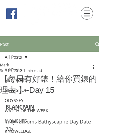
時間觀念 HONG KONG / macau EDITION
Post
All Posts
Mark
All Posts
Sep 15, 2018
1 min read
【每日有好錶！給你買錶的
NEW WATCH
理由 】-Day 15
NEW SHOP
ODYSSEY
BLANCPAIN
WATCH OF THE WEEK
MOMENTS
Fifty Fathoms Bathyscaphe Day Date 
70s
KNOWLEDGE