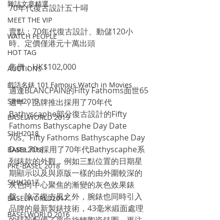
雜誌文章精選
70年代復古設計五十噚
MEET THE VIP
賣點：70年代復古設計、動儲120小
WATCH PEOPLE
時、定價僅港元十萬出頭
HOT TAG
售價：HK$102,000
AUCTIONS
戲語名錶 101 Famous Watch in Movies
適逢BLANCPAIN的Fifty Fathoms面世65
SIHH2019
週年，品牌推出採用了70年代
Bathyscaphe部分復古設計的Fifty 
BASELWORLD 2019
Fathoms Bathyscaphe Day Date 
SIHH2018
70s。Fifty Fathoms Bathyscaphe Day 
Date 70s採用了70年代Bathyscaphe系
BASEL2018
列錶款的外觀，例如三點位置的日期星
PRE-BASEL 2018
期顯示以及與原版一樣的由外圍較深的
SIHH2017
灰色向中心聚焦的漸變的灰色效果錶
盤。除了復古風之外，腕錶也同時引入
BASELWORLD2017
品牌的最新製錶技術，43毫米緞面處理
BASELWORLD 2016