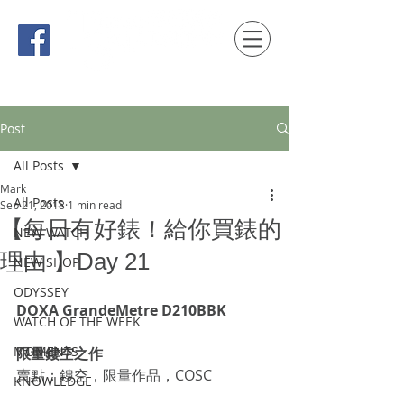
時間觀念 HONG KONG / macau EDITION
Post
All Posts
Mark
All Posts
Sep 21, 2018
1 min read
【每日有好錶！給你買錶的
NEW WATCH
理由 】Day 21
NEW SHOP
ODYSSEY
DOXA GrandeMetre D210BBK
WATCH OF THE WEEK
MOMENTS
限量鏤空之作
賣點：鏤空，限量作品，COSC
KNOWLEDGE