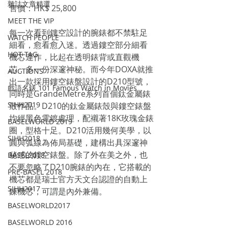
雜誌文章精選
售價：HK$ 25,800
MEET THE VIP
每一次看到鏤空設計的腕錶都不禁駐足
WATCH PEOPLE
細看，愈看愈入迷。透過鏤空部分細看
HOT TAG
機芯運作，比起在透明錶背或直觀機
芯，多一份深邃神秘。而今年DOXA就推
AUCTIONS
出一款採用鏤空錶盤設計的D210型號，
戲語名錶 101 Famous Watch in Movies
同時是GrandeMetre系列首個鈦金屬錶
SIHH2019
殼作品。D210的鈦金屬錶殼與鏤空錶盤
均經黑色電鍍處理，配襯著18K玫瑰金錶
BASELWORLD 2019
圈，型格十足。D210活用幾何美學，以
SIHH2018
圓與弧線為佈局基礎，建構出具深邃神
秘感的鏤空錶盤。除了外在美之外，也
BASEL2018
不要忽略了D210腕錶的內在，它搭載的
PRE-BASEL 2018
機芯都是瑞士官方天文台認證的自動上
SIHH2017
鍊機芯，可謂是內外兼備。
BASELWORLD2017
BASELWORLD 2016