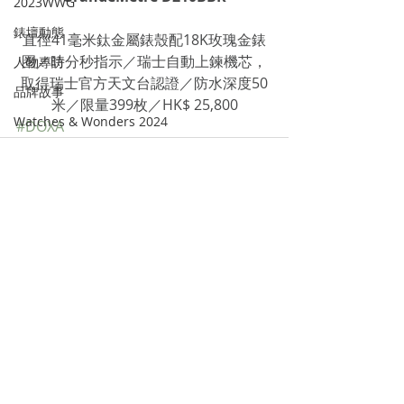
2023WWG
錶壇動態
直徑41毫米鈦金屬錶殼配18K玫瑰金錶
圈／時分秒指示／瑞士自動上鍊機芯，
人物專訪
取得瑞士官方天文台認證／防水深度50
品牌故事
米／限量399枚／HK$ 25,800
Watches & Wonders 2024
#DOXA
Recent Posts
See All