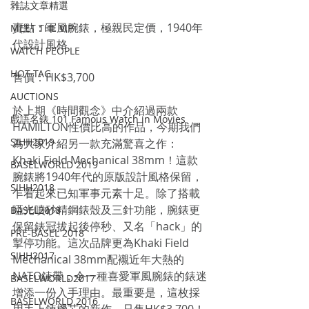
雜誌文章精選
賣點：軍風腕錶，極親民定價，1940年
MEET THE VIP
代設計風格
WATCH PEOPLE
HOT TAG
售價：HK$3,700
AUCTIONS
於上期《時間觀念》中介紹過兩款
戲語名錶 101 Famous Watch in Movies
HAMILTON性價比高的作品，今期我們
SIHH2019
為大家介紹另一款充滿驚喜之作：
Khaki Field Mechanical 38mm！這款
BASELWORLD 2019
腕錶將1940年代的原版設計風格保留，
SIHH2018
乍看起來已知軍事元素十足。除了搭載
啞光噴砂精鋼錶殼及三針功能，腕錶更
BASEL2018
保留錶冠拔起後停秒、又名「hack」的
PRE-BASEL 2018
掣停功能。這次品牌更為Khaki Field 
SIHH2017
Mechanical 38mm配襯近年大熱的
NATO錶帶，令一種喜愛軍風腕錶的錶迷
BASELWORLD2017
增添一份入手理由。最重要是，這枚採
BASELWORLD 2016