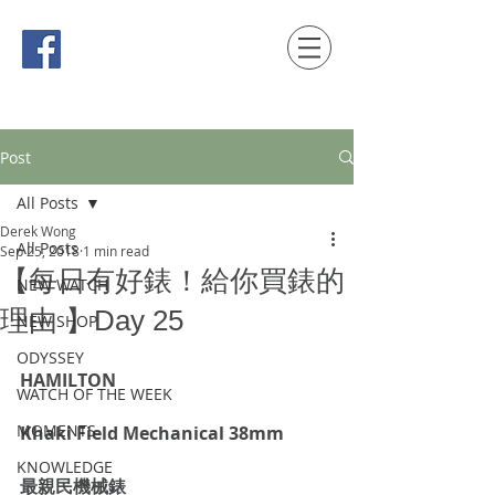
時間觀念 HONG KONG / macau EDITION
Post
All Posts
Derek Wong
All Posts
Sep 25, 2018
1 min read
【每日有好錶！給你買錶的
NEW WATCH
理由 】Day 25
NEW SHOP
ODYSSEY
HAMILTON
WATCH OF THE WEEK
MOMENTS
Khaki Field Mechanical 38mm
KNOWLEDGE
最親民機械錶