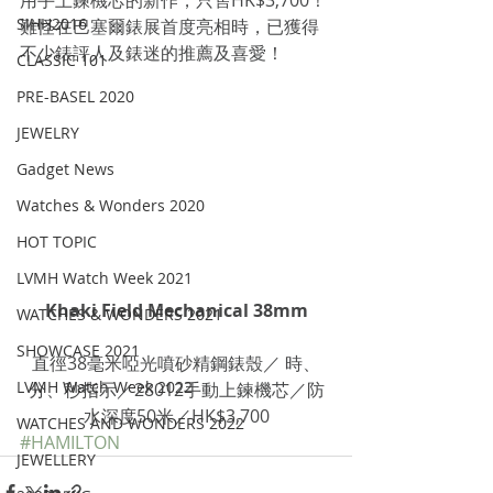
用手上鍊機芯的新作，只售HK$3,700！
SIHH2016
難怪在巴塞爾錶展首度亮相時，已獲得
不少錶評人及錶迷的推薦及喜愛！
CLASSIC 101
PRE-BASEL 2020
JEWELRY
Gadget News
Watches & Wonders 2020
HOT TOPIC
LVMH Watch Week 2021
Khaki Field Mechanical 38mm
WATCHES & WONDERS 2021
SHOWCASE 2021
直徑38毫米啞光噴砂精鋼錶殼／ 時、
LVMH Watch Week 2022
分、秒指示／28012手動上鍊機芯／防
水深度50米／HK$3,700
WATCHES AND WONDERS 2022
#HAMILTON
JEWELLERY