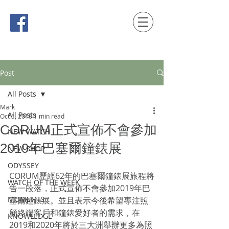
時間觀念 HONG KONG / macau EDITION
Post
All Posts
Mark
All Posts
Oct 5, 2018
1 min read
CORUM正式宣佈不會參加
NEW WATCH
2019年巴塞爾鐘錶展
NEW SHOP
ODYSSEY
CORUM歷經62年的巴塞爾鐘錶展旅程將
WATCH OF THE WEEK
告一段落，正式宣佈不會參加2019年巴
MOMENTS
塞爾鐘錶展。並且表示今後希望專注照
顧終端客戶和鐘錶愛好者的需求，在
KNOWLEDGE
2019和2020年將於三大洲舉辦更多為照