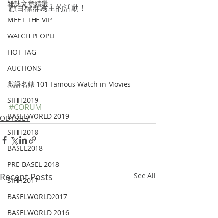
雜誌文章精選
顧目標群為主的活動！
MEET THE VIP
WATCH PEOPLE
HOT TAG
AUCTIONS
戲語名錶 101 Famous Watch in Movies
SIHH2019
#CORUM
BASELWORLD 2019
ODYSSEY
SIHH2018
BASEL2018
PRE-BASEL 2018
Recent Posts
See All
SIHH2017
BASELWORLD2017
BASELWORLD 2016