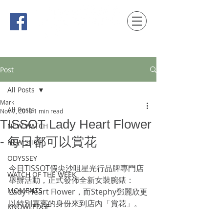
時間觀念 HONG KONG / macau EDITION
Post
All Posts
Mark
All Posts
Nov 7, 2018
1 min read
TISSOT Lady Heart Flower
NEW WATCH
- 每日都可以賞花
NEW SHOP
ODYSSEY
今日TISSOT假尖沙咀星光行品牌專門店
WATCH OF THE WEEK
舉辦活動，正式發佈全新女裝腕錶：
MOMENTS
Lady Heart Flower，而Stephy鄧麗欣更
以特別嘉賓的身份來到店內「賞花」。
KNOWLEDGE