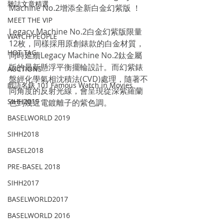
雜誌文章精選
Machine No.2增添全新白金幻紫版 ！
MEET THE VIP
Legacy Machine No.2白金幻紫版限量
WATCH PEOPLE
12枚，同樣採用原創錶款的白金材質，
HOT TAG
同時延續Legacy Machine No.2鈦金屬
版的最新懸浮平衡擺輪設計。而幻紫錶
AUCTIONS
盤經化學氣相沈積法(CVD)處理，隨著不
戲語名錶 101 Famous Watch in Movies
同角度的反射光線，會呈現從深紫羅蘭
SIHH2019
色到幾近電鍍離子的紫色調。
BASELWORLD 2019
SIHH2018
BASEL2018
PRE-BASEL 2018
SIHH2017
BASELWORLD2017
BASELWORLD 2016