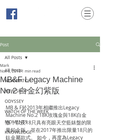
時間觀念 HONG KONG / macau EDITION
Post
All Posts
Mark
All Posts
Nov 8, 2018
1 min read
MB&F Legacy Machine
NEW WATCH
No.2 白金幻紫版
NEW SHOP
ODYSSEY
MB & F於2013年相繼推出Legacy 
WATCH OF THE WEEK
Machine No.2 18K玫瑰金與18K白金
MOMENTS
版，以及18只具有亮眼天空藍錶盤的限
量鉑金版。並在2017年推出限量18只的
KNOWLEDGE
鈦金屬款式。 如今，再度為Legacy 