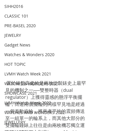
SIHH2016
CLASSIC 101
PRE-BASEL 2020
JEWELRY
Gadget News
Watches & Wonders 2020
HOT TOPIC
LVMH Watch Week 2021
 置於錶盤高處的是兩枚從製錶史上最罕
WATCHES & WONDERS 2021
見的機制之一──雙整時器（dual 
SHOWCASE 2021
regulator）上獲得靈感的懸浮平衡擺
LVMH Watch Week 2022
輪，而這兩個擺輪則同樣罕見地是經過
一個差動齒輪，將兩者平均的震頻傳送
WATCHES AND WONDERS 2022
至一組單一的輪系上，而其他大部分的
JEWELLERY
雙擺輪鐘錶上往往是由兩枚機芯獨立運