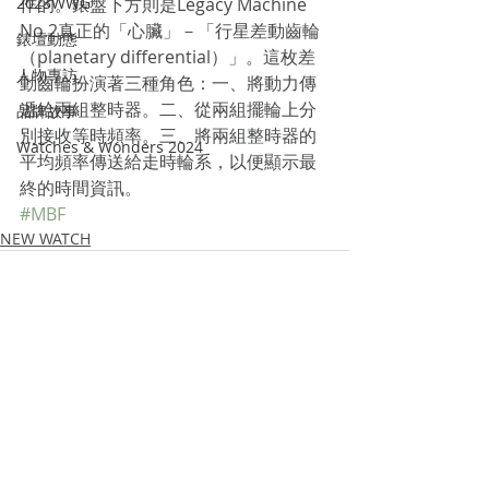
2023WWG
作的。錶盤下方則是Legacy Machine 
No.2真正的「心臟」－「行星差動齒輪
錶壇動態
（planetary differential）」。這枚差
人物專訪
動齒輪扮演著三種角色：一、將動力傳
遞給兩組整時器。二、從兩組擺輪上分
品牌故事
別接收等時頻率。三、將兩組整時器的
Watches & Wonders 2024
平均頻率傳送給走時輪系，以便顯示最
終的時間資訊。
#MBF
NEW WATCH
Recent Posts
See All