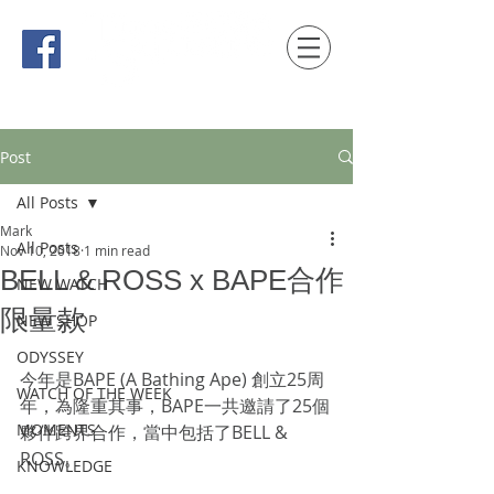
時間觀念 HONG KONG / macau EDITION
Post
All Posts
Mark
All Posts
Nov 10, 2018
1 min read
BELL & ROSS x BAPE合作
NEW WATCH
限量款
NEW SHOP
ODYSSEY
今年是BAPE (A Bathing Ape) 創立25周
WATCH OF THE WEEK
年，為隆重其事，BAPE一共邀請了25個
MOMENTS
夥伴跨界合作，當中包括了BELL & 
ROSS。
KNOWLEDGE