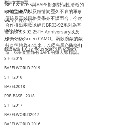
雜誌文章精選
BELL & ROSS與BAPE對創製個性清晰的
功能型產品以及鍾情於歷久不衰的軍事
MEET THE VIP
傳統及軍裝風格美學亦不謀而合，今次
WATCH PEOPLE
合作推出兩款以經典BR03-92系列為基
HOT TAG
礎的BR03-92 25TH Anniversary以及
BR03-92 Green CAMO。兩款腕錶的錶
AUCTIONS
殼直徑均為42毫米，以啞光黑色陶瓷打
戲語名錶 101 Famous Watch in Movies
造，6時位置飾有BAPE的猿人頭標誌。
SIHH2019
BASELWORLD 2019
SIHH2018
BASEL2018
PRE-BASEL 2018
SIHH2017
BASELWORLD2017
BASELWORLD 2016