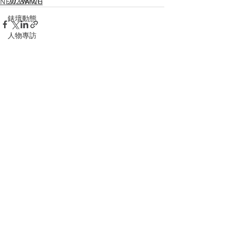
NEW WATCH
2023WWG
錶壇動態
人物專訪
品牌故事
Recent Posts
See All
Watches & Wonders 2024