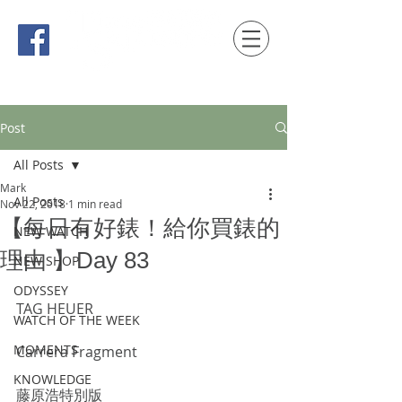
時間觀念 HONG KONG / macau EDITION
Post
All Posts
Mark
All Posts
Nov 22, 2018
1 min read
【每日有好錶！給你買錶的
NEW WATCH
理由 】Day 83
NEW SHOP
ODYSSEY
TAG HEUER
WATCH OF THE WEEK
MOMENTS
Carrera Fragment
KNOWLEDGE
藤原浩特別版