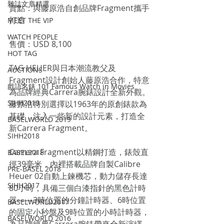
雜誌文章精選
賣點：與藤原浩自創品牌Fragment攜手
打造
MEET THE VIP
WATCH PEOPLE
售價：USD 8,100
HOT TAG
TAG HEUER與日本潮流教父及
AUCTIONS
Fragment設計創始人藤原浩合作，特意
戲語名錶 101 Famous Watch in Movies
為品牌經典Carrera腕錶設計全新外觀。
SIHH2019
藤原浩特別選擇以1963年的原創錶款為
基礎，注入一些新的設計元素，打造全
BASELWORLD 2019
新Carrera Fragment。
SIHH2018
Carrera Fragment以精鋼打造，錶殼直
BASEL2018
徑39毫米，內裡搭載品牌自製Calibre 
PRE-BASEL 2018
Heuer 02自動上鍊機芯，動力儲存長達
SIHH2017
80小時，具備三個白漆指針的黑色計時
器——3時位置的分鐘計時器、6時位置
BASELWORLD2017
的固定小秒盤及9時位置的小時計時器，
BASELWORLD 2016