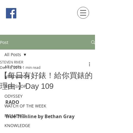
時間觀念 HONG KONG / macau EDITION
Post
All Posts
STEVEN RIVER
All Posts
Dec 18, 2018
1 min read
【每日有好錶！給你買錶的
NEW WATCH
理由 】Day 109
NEW SHOP
ODYSSEY
RADO
WATCH OF THE WEEK
MOMENTS
True Thinline by Bethan Gray
KNOWLEDGE