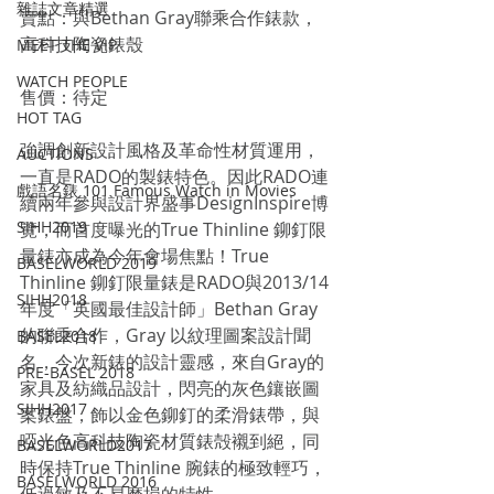
雜誌文章精選
賣點：與Bethan Gray聯乘合作錶款，
高科技陶瓷錶殼
MEET THE VIP
WATCH PEOPLE
售價：待定
HOT TAG
強調創新設計風格及革命性材質運用，
AUCTIONS
一直是RADO的製錶特色。因此RADO連
戲語名錶 101 Famous Watch in Movies
續兩年參與設計界盛事DesignInspire博
SIHH2019
覽，而首度曝光的True Thinline 鉚釘限
量錶亦成為今年會場焦點！True 
BASELWORLD 2019
Thinline 鉚釘限量錶是RADO與2013/14
SIHH2018
年度「英國最佳設計師」Bethan Gray
的聯乘合作，Gray 以紋理圖案設計聞
BASEL2018
名，今次新錶的設計靈感，來自Gray的
PRE-BASEL 2018
家具及紡織品設計，閃亮的灰色鑲嵌圖
SIHH2017
案錶盤，飾以金色鉚釘的柔滑錶帶，與
啞光色高科技陶瓷材質錶殻襯到絕，同
BASELWORLD2017
時保持True Thinline 腕錶的極致輕巧，
BASELWORLD 2016