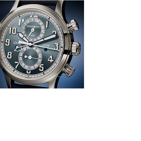
感、生活、哲學
re
TION
雜 誌