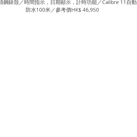
米精鋼錶殼／時間指示，日期顯示，計時功能／Calibre 11自
防水100米／參考價HK$ 46,950