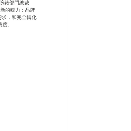
團腕錶部門總裁
，展現新的魄力：品牌 
需求，和完全轉化
種態度。