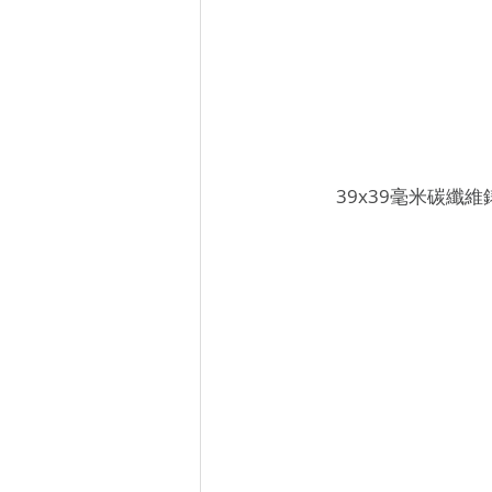
39x39毫米碳纖維