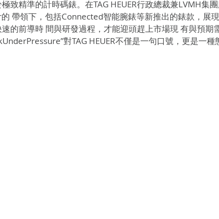
極致精準的計時碼錶。在TAG HEUER行政總裁兼LVMH集
de Biver的 帶領下，包括Connected智能腕錶等新推出的錶款
速的前導時 間與研發過程，才能迎頭趕上市場現 有與預期
ackUnderPressure”對TAG HEUER不僅是一句口號，更是一