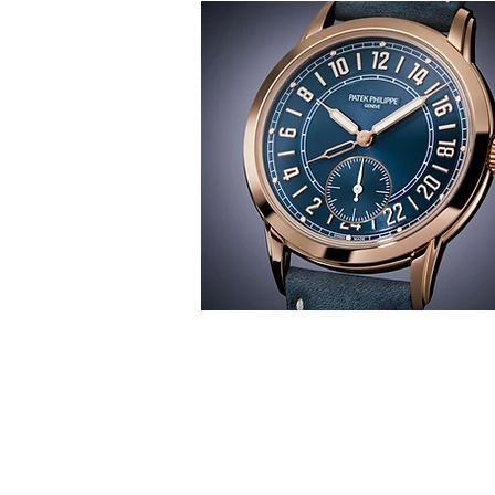
T
時間觀
華 