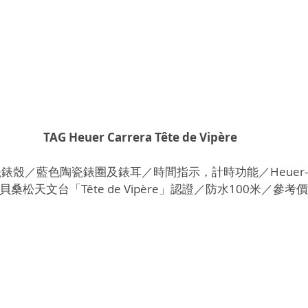
TAG Heuer Carrera Tête de Vipère
錶殼／藍色陶瓷錶圈及錶耳／時間指示，計時功能／Heuer-
松天文台「Tête de Vipère」認證／防水100米／參考價HK