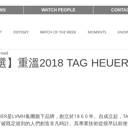
WS
WATCH PEOPLE
CONTA
P
ODYSSEY
WATCH OF THE WEEK
MOMENTS
KNOW
read
HOT TAG
AUCTIONS
戲語名錶 101 Famous Watch in Movie
】重溫2018 TAG HEUE
BASEL2018
PRE-BASEL 2018
SIHH2017
BASELWORLD
CLASSIC 101
PRE-BASEL 2020
JEWELRY
Gadget News
UER是LVMH集團旗下品牌，創立於18 6 0 年。自成立起，TA
打破既定規則的人們創造非凡時計。其專業技術從很早以前便
TOPIC
LVMH Watch Week 2021
WATCHES & WONDERS 2021