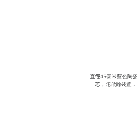
直徑45毫米藍色陶瓷
芯，陀飛輪裝置，貝桑