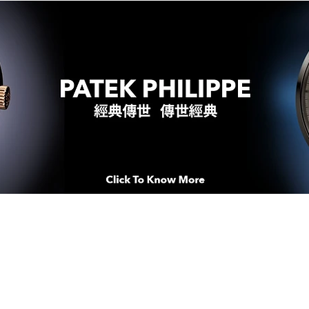
WATCHES & MOMENTS 腕錶、美
imeSqua
念 HONG KONG / macau EDI
人 世 界 專 業 鐘 錶 先 驅 