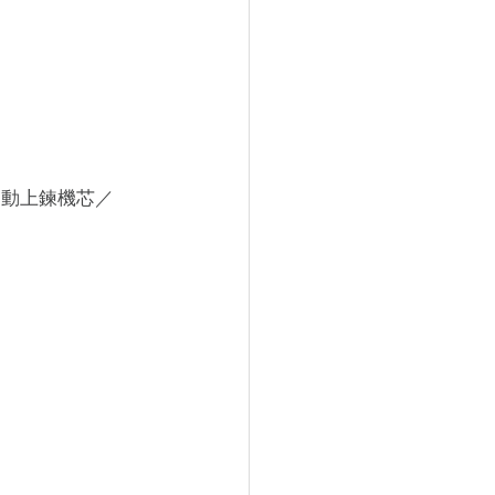
1自動上鍊機芯／