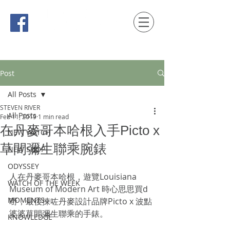
時間觀念 HONG KONG / macau EDITION
Post
All Posts
STEVEN RIVER
All Posts
Feb 11, 2019
1 min read
在丹麥哥本哈根入手Picto x
NEW WATCH
草間彌生聯乘腕錶
NEW SHOP
ODYSSEY
人在丹麥哥本哈根，遊覽Louisiana 
WATCH OF THE WEEK
Museum of Modern Art 時心思思買d
MOMENTS
嘢，最後揀咗丹麥設計品牌Picto x 波點
婆婆草間彌生聯乘的手錶。
KNOWLEDGE