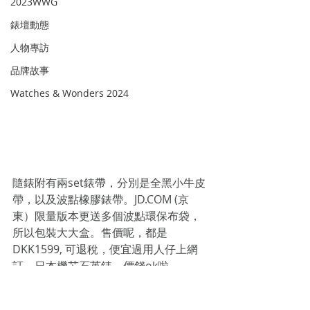
2023WWG
錶壇動態
人物專訪
品牌故事
Watches & Wonders 2024
隨錶附有兩set錶帶，分別是全黑小牛皮
帶，以及波點橡膠錶帶。JD.COM (京
東）限量版本更送多個波點環保布袋，
所以包裝大大盒。售價呢，都是
DKK1599, 可退稅，便宜過用人仔上網
訂，日本機芯石英錶，價錢ok啦。
NEW WATCH