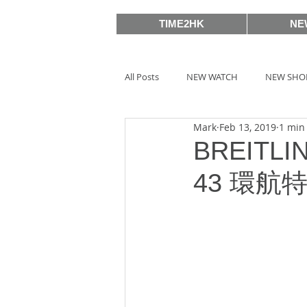
TIME2HK
NE
All Posts
NEW WATCH
NEW SHO
Mark
Feb 13, 2019
1 min
MEET THE VIP
WATCH PEOPLE
BREITLIN
43 環航
BASELWORLD 2019
SIHH2018
BASELWORLD 2016
SIHH2016
Watches & Wonders 2020
HOT 