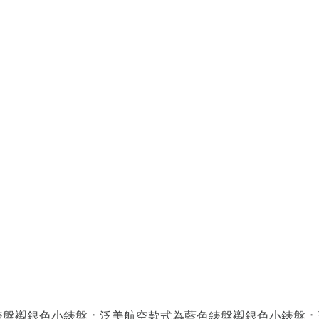
錶盤襯銀色小錶盤；泛美航空款式為藍色錶盤襯銀色小錶盤；