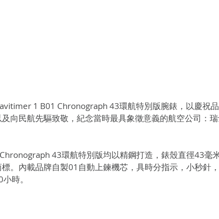
avitimer 1 B01 Chronograph 43環航特別版腕錶，
以及向民航先驅致敬，紀念當時最具象徵意義的航空公司：瑞
 B01 Chronograph 43環航特別版均以精鋼打造，錶殼直徑4
商標。內載品牌自製01自動上鍊機芯，具時分指示，小秒針
0小時。