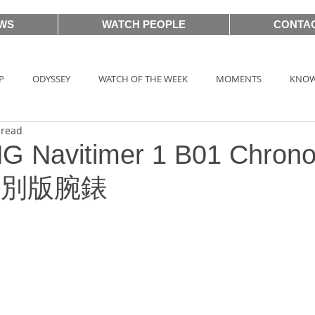
WS
WATCH PEOPLE
CONTA
P
ODYSSEY
WATCH OF THE WEEK
MOMENTS
KNOW
 read
HOT TAG
AUCTIONS
戲語名錶 101 Famous Watch in Movie
G Navitimer 1 B01 Chron
特別版腕錶
BASEL2018
PRE-BASEL 2018
SIHH2017
BASELWORLD
CLASSIC 101
PRE-BASEL 2020
JEWELRY
Gadget News
TOPIC
LVMH Watch Week 2021
WATCHES & WONDERS 2021