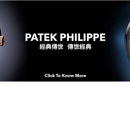
WATCHES & MOMENTS 腕錶、美
imeSqua
念 HONG KONG / macau EDI
人 世 界 專 業 鐘 錶 先 驅 