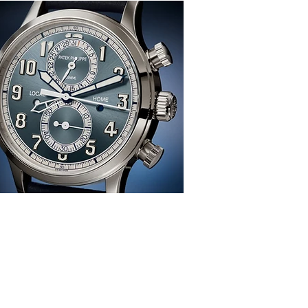
感、生活、哲學
re
TION
雜 誌