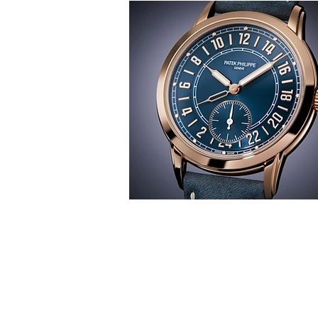
T
時間觀
華 