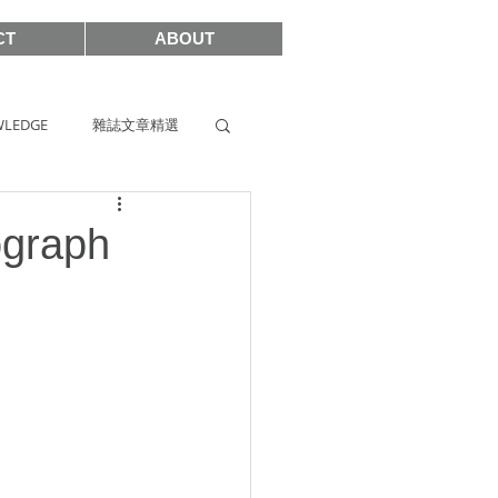
CT
ABOUT
LEDGE
雜誌文章精選
s
SIHH2019
ograph
2017
SHOWCASE 2021