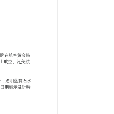
以慶祝品牌在航空黃金時
士航空、泛美航
3毫米，透明藍寶石水
，日期顯示及計時