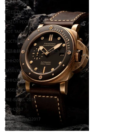
雜誌文章精選
MEET THE VIP
WATCH PEOPLE
HOT TAG
AUCTIONS
戲語名錶 101 Famous Watch in Movies
SIHH2019
BASELWORLD 2019
SIHH2018
BASEL2018
PRE-BASEL 2018
SIHH2017
BASELWORLD2017
BASELWORLD 2016