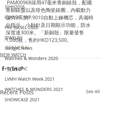
 PAM00968採用47毫米青銅錶殼，配襯
SIHH2016
青銅錶盤以及啡色陶瓷錶圈，內載動力
CLASSIC 101
儲力3天的P.9010自動上鍊機芯，具備時
分指示、小秒針及日期顯示功能，防水
PRE-BASEL 2020
深度達300米。「新銅殼」限量發售
JEWELRY
1,000枚，售約HKD123,500。
#PANERAI
Gadget News
NEW WATCH
Watches & Wonders 2020
HOT TOPIC
LVMH Watch Week 2021
WATCHES & WONDERS 2021
Recent Posts
See All
SHOWCASE 2021
LVMH Watch Week 2022
WATCHES AND WONDERS 2022
JEWELLERY