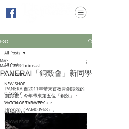
時間觀念 HONG KONG / macau EDITION
Post
All Posts
Mark
All Posts
Mar 21, 2019
1 min read
PANERAI「銅殼會」新同學
NEW WATCH
NEW SHOP
PANERAI自2011年帶來首枚青銅錶殼的
ODYSSEY
腕錶後，今年帶來第五位「銅殼」： 
Luminor Submersible 
WATCH OF THE WEEK
Bronzo（PAM00968）。
MOMENTS
KNOWLEDGE