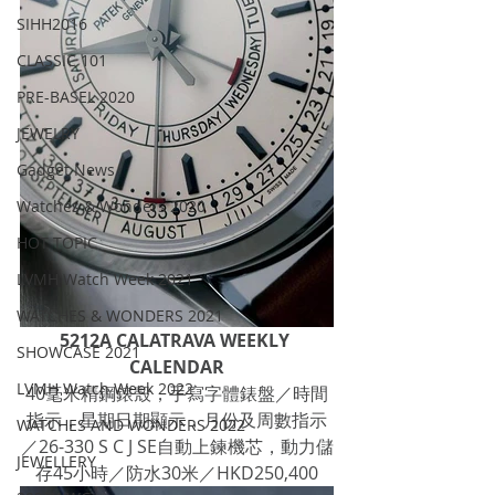
SIHH2016
CLASSIC 101
PRE-BASEL 2020
JEWELRY
Gadget News
Watches & Wonders 2020
HOT TOPIC
LVMH Watch Week 2021
WATCHES & WONDERS 2021
5212A CALATRAVA WEEKLY 
SHOWCASE 2021
CALENDAR
LVMH Watch Week 2022
40毫米精鋼錶殼，手寫字體錶盤／時間
指示，星期日期顯示，月份及周數指示
WATCHES AND WONDERS 2022
／26-330 S C J SE自動上鍊機芯，動力儲
JEWELLERY
存45小時／防水30米／HKD250,400