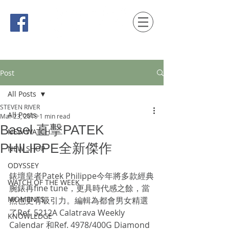
時間觀念 HONG KONG / macau EDITION
Post
All Posts
STEVEN RIVER
All Posts
Mar 23, 2019
1 min read
Basel 直擊PATEK
NEW WATCH
PHILIPPE全新傑作
NEW SHOP
ODYSSEY
錶壇皇者Patek Philippe今年將多款經典
WATCH OF THE WEEK
腕錶再fine tune，更具時代感之餘，當
MOMENTS
然也更有吸引力。編輯為都會男女精選
了Ref. 5212A Calatrava Weekly 
KNOWLEDGE
Calendar 和Ref. 4978/400G Diamond 