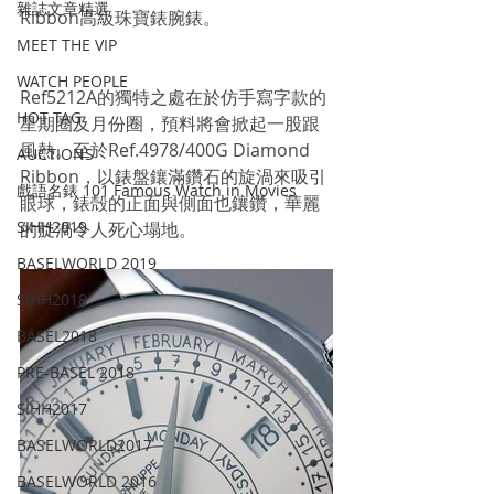
雜誌文章精選
Ribbon高級珠寶錶腕錶。
MEET THE VIP
WATCH PEOPLE
Ref5212A的獨特之處在於仿手寫字款的
HOT TAG
星期圈及月份圈，預料將會掀起一股跟
風熱。至於Ref.4978/400G Diamond 
AUCTIONS
Ribbon，以錶盤鑲滿鑽石的旋渦來吸引
戲語名錶 101 Famous Watch in Movies
眼球，錶殻的正面與側面也鑲鑽，華麗
SIHH2019
的旋渦令人死心塌地。
BASELWORLD 2019
SIHH2018
BASEL2018
PRE-BASEL 2018
SIHH2017
BASELWORLD2017
BASELWORLD 2016